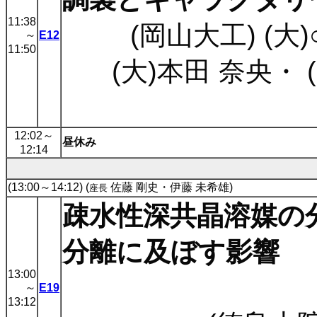
11:38
(岡山大工) (大
～
E12
11:50
(大)本田 奈央
・
12:02
～
昼休み
12:14
(13:00～14:12) (
佐藤 剛史・伊藤 未希雄)
座長
疎水性深共晶溶媒の
分離に及ぼす影響
13:00
～
E19
13:12