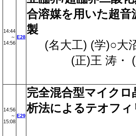
合溶媒を用いた超音
製
14:44
～
E28
(名大工) (学)○大
14:56
(正)王 涛
・
完全混合型マイクロ
析法によるテオフィ
14:56
～
E29
15:08