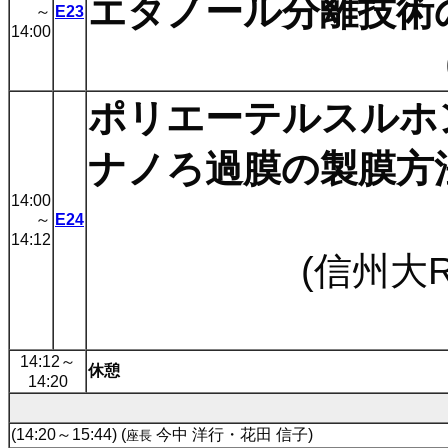
エタノール分離技術
～
E23
14:00
ポリエーテルスルホ
ナノろ過膜の製膜方
14:00
～
E24
14:12
(信州大R
14:12
～
休憩
14:20
(14:20～15:44) (
今中 洋行・花田 信子)
座長