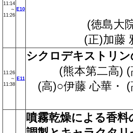
11:14
～
E10
11:26
(徳島大院
(正)加藤
シクロデキストリン
(熊本第二高) (
11:26
～
E11
(高)○伊藤 心華
・
11:38
噴霧乾燥による香料
調製とキャラクタリ