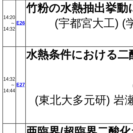
竹粉の水熱抽出挙動
14:20
(宇都宮大工) (
～
E26
14:32
水熱条件における二
14:32
～
E27
14:44
(東北大多元研) 岩
亜臨界/超臨界二酸