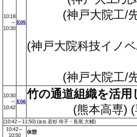
(神戸大院工/
10:18
～
E05
10:30
(神戸大院科技イノベ/
(神戸大院工/
竹の通道組織を活用
10:30
～
E06
(熊本高専) 
10:42
(10:42～11:50) (
若杉 玲子・長尾 大輔)
座長
10:42
～
休憩
10:50