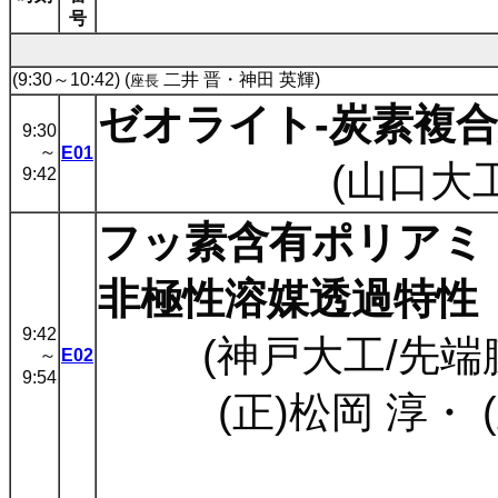
号
(9:30～10:42) (
二井 晋・神田 英輝)
座長
ゼオライト-炭素複
9:30
～
E01
(山口大工
9:42
フッ素含有ポリアミ
非極性溶媒透過特性
9:42
(神戸大工/先端
～
E02
9:54
(正)松岡 淳
・