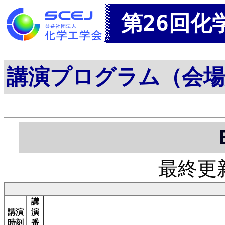
第26回化
講演プログラム（会場
最終更新日
講
講演
演
時刻
番