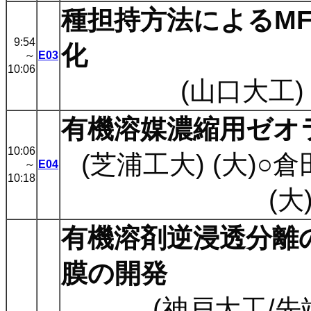
種担持方法によるM
9:54
化
～
E03
10:06
(山口大工)
有機溶媒濃縮用ゼオ
10:06
(芝浦工大) (大)○倉
～
E04
10:18
(大)
有機溶剤逆浸透分離のた
膜の開発
(神戸大工/先