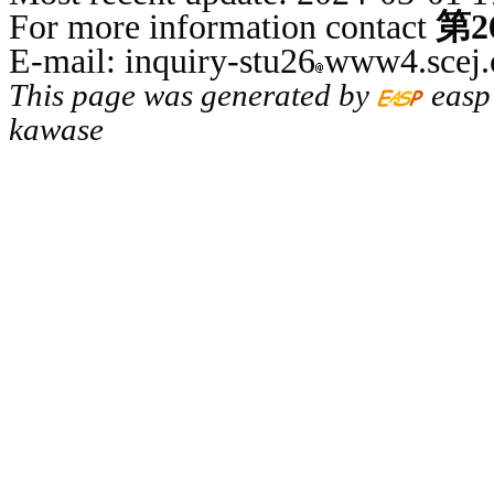
For more information contact
第
E-mail: inquiry-stu26
www4.scej.
This page was generated by
easp
kawase