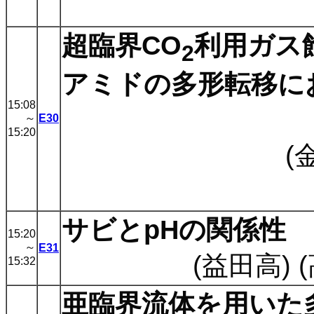
超臨界CO
利用ガス
2
アミドの多形転移に
15:08
～
E30
15:20
(
サビとpHの関係性
15:20
～
E31
(益田高) 
15:32
亜臨界流体を用いた