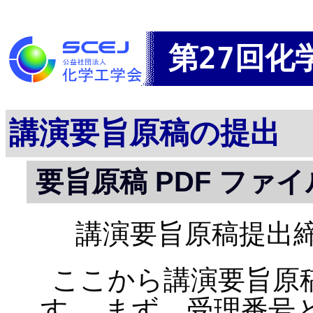
第27回化
講演要旨原稿の提出
要旨原稿 PDF ファ
講演要旨原稿提出締切：
ここから講演要旨原
す。 まず、受理番号