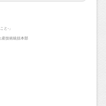
ー
こと-」
生産技術統括本部