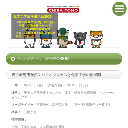
シンポジウム SYMPOSIUM
若手研究者が拓くバイオプロセスと化学工学の新展開
日時：
8月28日（金）（大会2日目） 10:00〜（予定）
場所：
千葉大学西千葉キャンパス 工学・情報学系講義棟 イノベーシ
ョンシアター
オーガナイザー：
宮川雅矢（工学院大学），河合(野間)繁子（千葉大学）
概要：
公開予定
招待講演：
生物・工学の協奏による医療材料開発