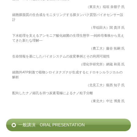
（東京大）稲垣 奈都子 氏
細胞膜脂質の生合成をモニタリングする膜タンパク質型バイオセンサー設
計
（早稲田大）関 貴洋 氏
下水処理を支えるアンモニア酸化細菌の生理生態学 ―純粋培養株から見え
てきた新たな理解―
（農工大）藤谷 拓嗣 氏
生命情報を基にしたバイオシステムの改変事例とその利用可能性
（理化学研究所）網蔵 和晃 氏
細胞外ATP刺激で植物シロイヌナズナが生成するヒドロキシルラジカルの
解析
（北見工大）蔭西 知子 氏
配向したナノ細孔を持つ炭素電極によるナノ粒子分離
（東北大）中辻 博貴 氏
一般講演 ORAL PRESENTATION