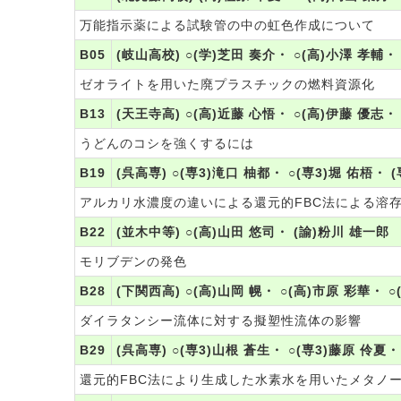
万能指示薬による試験管の中の虹色作成について
B05
(岐山高校) ○(学)芝田 奏介・ ○(高)小澤 孝輔・
ゼオライトを用いた廃プラスチックの燃料資源化
B13
(天王寺高) ○(高)近藤 心悟・ ○(高)伊藤 優志・
うどんのコシを強くするには
B19
(呉高専) ○(専3)滝口 柚都・ ○(専3)堀 佑梧・ 
アルカリ水濃度の違いによる還元的FBC法による溶
B22
(並木中等) ○(高)山田 悠司・ (諭)粉川 雄一郎
モリブデンの発色
B28
(下関西高) ○(高)山岡 幌・ ○(高)市原 彩華・ ○
ダイラタンシー流体に対する擬塑性流体の影響
B29
(呉高専) ○(専3)山根 蒼生・ ○(専3)藤原 伶夏・
還元的FBC法により生成した水素水を用いたメタノ