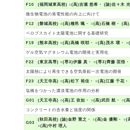
F10
(福岡城東高校) ○(高)吉瀬 悠希・ (諭)佐々木 
微生物電池の発電性能の向上に向けて
F12
(磐城高校) ○(高)種邑 颯・ ○(高)石橋 樹・ (
ペロブスカイト太陽電池に関する基礎研究
F19
(熊本高校) ○(高)高橋 咲耶・ ○(高)茂木 環・ 
ゲル空気マグネシウム電池の開発と実用化
F22
(東京高専) ○(専3)伊藤 真・ ○(専3)齊藤 匡悟・
太陽熱により再生できる空気亜鉛一次電池の開発
F23
(天王寺高) ○(高)松下 裕佳・ ○(高)江藤 千花・
塩橋をつかった濃淡電池の作用の分析
G01
(天王寺高) ○(高)王 孜如・ ○(高)武田 航・ ○(
コンクリートの含水量と強度の関係
(秋田高校) (諭)金野 寛之・ ○(高)金 優剛・ ○
G03
○(高)中村 理人