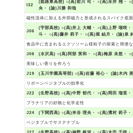
(姫路東高校) ○(高)前川 司・ ○(高)永井 翔・ ○
I32
央・ (諭)川勝 和哉
磁性流体に加える外部磁力と形成されるスパイク底面
(宇部高校) ○(高)井上 大輔・ ○(高)上野 瑠咲・ 
J06
斗・ ○(高)藤井 莉子・ ○(高)堀 結月・ (諭)泉 
食品中に含まれるエクソソーム様粒子の探索と簡便
J08
(水沢高) ○(高)阿部 実和・ ○(高)梅原 未悠・ 
美味しい香りを作ろう
J19
(玉川学園高等部) ○(高)佐藤 裕心・ (諭)木内 
リボーンベジタブルの効率化
J22
(生野高校) ○(高)中野 郁代・ ○(高)岡田 瑠里・
プラナリアの好物と化学走性
J24
(下関西高) ○(高)米谷 理央・ ○(高)濱村 莉子・
ベジタブルでサステナブル
J27
(生野高校) ○(高)神野 銀河・ ○(高)木田 千咲・