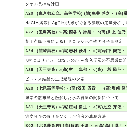
タオル長持ち計画!
A20
(東京都立立川高等学校) (諭)亀井 善之・ (高)榊
NaCl水溶液にAgClの沈殿ができる濃度の定量分析は
A22
(玉島高校) ○(高)西谷内 詩梨・ ○(高)川上 佳乃
凝固点降下法によるヒドロキシ化合物の分子量測定
A24
(韮崎高校) ○(高)志村 優斗・ ○(高)岩下 陽翔・
K村にはリアカーはないのか ～炎色反応の不思議に
A26
(天王寺高) ○(高)村上 隼都・ ○(高)上坂 陸斗・
ビスマス結晶の生成過程の探索
A28
(七尾高等学校) ○(高)浅田 遥音・ ○(高)塩﨑 隆
尿素の散布量と融解した氷の質量の関係について
A31
(天王寺高) ○(高)庄司 樹生・ ○(高)足立 芽依・
濃度分布の偏りをなくした溶液の凍結方法
B02
(北見藤高校) (高)植原 千夏・ ○(高)高山 葉月・