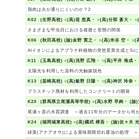
鶏肉は火が通りにくいのか？2
K02
(生野高校) ○(高)堤 悠真・ ○(高)分部 蒼大・ ○
さまざまな甲虫目における後翅と形態の関係
K06
(秋田高校) (諭)金野 寛之・ ○(高)米谷 空・ ○
Alイオンによるアブラナ科植物の突然変異生成とSiに
K11
(玉島高校) ○(高)浅野 広翔・ ○(高)平井 海成・
太陽光を利用した染料の光触媒脱色
K13
(韮崎高校) ○(高)飯野 日陽・ ○(高)神沢 玲奈・
プラスチック廃材を利用したコンクリートの開発
K20
(群馬県立尾瀬高等学校) ○(高)水野 早絢・ (諭
尾瀬ヶ原の水質調査 ～過去11年分のデータから何
K24
(福岡城東高校) ○(高)國武 樟吾・ (諭)佐々木 
緑藻(アナアオサ)による賞味期限切れ醤油の処理 