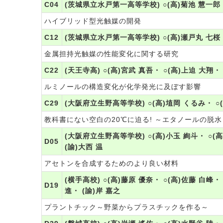
C04
(茨城県立水戸第一高等学校) ○(高)菊池 慧一郎・
ハイブリッド型光触媒の開発
C12
(茨城県立水戸第一高等学校) ○(高)瀬戸丸 七桜・
金属担持光触媒の性能変化に関する研究
C22
(天王寺高) ○(高)宮武 真吾・ ○(高)上迫 大翔・
ルミノールの構造変化が化学発光に及ぼす影響
C29
(大阪府立生野高等学校) ○(高)埴岡 くるみ・ ○(
教科書にない空白の20℃に迫る! ～エタノールの脱水
(大阪府立生野高等学校) ○(高)小玉 絢斗・ ○(高
D05
(諭)大西 温
アセトンを合成するためのより良い材料
(横手高校) ○(高)藤原 優奈・ ○(高)佐藤 白峰・
D19
進・ (諭)岸 嘉之
プラントチック～野菜からプラスチックを作る～