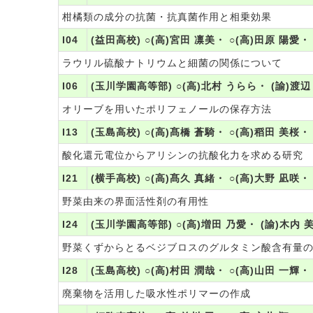
柑橘類の成分の抗菌・抗真菌作用と相乗効果
I04
(益田高校) ○(高)宮田 凛美・ ○(高)田原 陽愛・
ラウリル硫酸ナトリウムと細菌の関係について
I06
(玉川学園高等部) ○(高)北村 うらら・ (諭)渡辺
オリーブを用いたポリフェノールの保存方法
I13
(玉島高校) ○(高)髙橋 蒼騎・ ○(高)稻田 美桜・
酸化還元電位からアリシンの抗酸化力を求める研究
I21
(横手高校) ○(高)髙久 真緒・ ○(高)大野 凪咲・ 
野菜由来の界面活性剤の有用性
I24
(玉川学園高等部) ○(高)増田 乃愛・ (諭)木内 
野菜くずからとるベジブロスのグルタミン酸含有量
I28
(玉島高校) ○(高)村田 潤哉・ ○(高)山田 一輝・
廃棄物を活用した吸水性ポリマーの作成