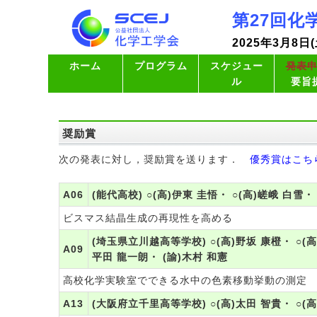
第27回化
2025年3月8日
ホーム
プログラム
スケジュー
発表
ル
要旨
奨励賞
次の発表に対し，奨励賞を送ります．
優秀賞はこち
A06
(能代高校) ○(高)伊東 圭悟・ ○(高)嵯峨 白雪・
ビスマス結晶生成の再現性を高める
(埼玉県立川越高等学校) ○(高)野坂 康橙・ ○(高)
A09
平田 龍一朗・ (諭)木村 和憲
高校化学実験室でできる水中の色素移動挙動の測定
A13
(大阪府立千里高等学校) ○(高)太田 智貴・ ○(高