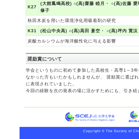
(大館鳳鳴高校) ○(高)齋藤 睦月・ ○(高)佐藤 愛
K27
修子
秋田木炭を用いた環境浄化用吸着剤の研究
K31
(松山中央高) ○(高)高田 蒼空・ ○(高)坪内 寛汰
炭酸カルシウムが海洋酸性化に与える影響
奨励賞について
学会というものに初めて参加した高校生・高専1～3
なかった方もいたかもしれませんが、 奨励賞に選ば
に表現されていました。
今回の経験を次の発表の場に活かすためにも、引き続
Copyright © The Society of Che