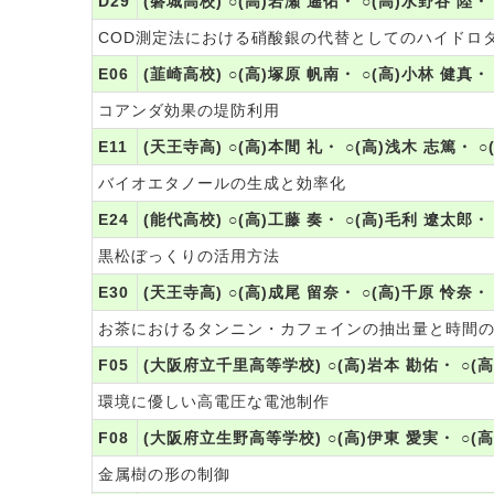
D29
(磐城高校) ○(高)岩瀬 遙佑・ ○(高)水野谷 陸・
COD測定法における硝酸銀の代替としてのハイドロ
E06
(韮崎高校) ○(高)塚原 帆南・ ○(高)小林 健真・
コアンダ効果の堤防利用
E11
(天王寺高) ○(高)本間 礼・ ○(高)浅木 志篤・ 
バイオエタノールの生成と効率化
E24
(能代高校) ○(高)工藤 奏・ ○(高)毛利 遼太郎・
黒松ぼっくりの活用方法
E30
(天王寺高) ○(高)成尾 留奈・ ○(高)千原 怜奈・
お茶におけるタンニン・カフェインの抽出量と時間
F05
(大阪府立千里高等学校) ○(高)岩本 勘佑・ ○(高
環境に優しい高電圧な電池制作
F08
(大阪府立生野高等学校) ○(高)伊東 愛実・ ○(高)
金属樹の形の制御