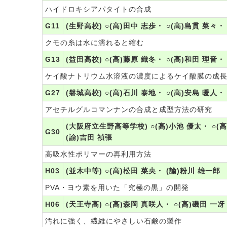
ハイドロキシアパタイトの合成
G11
(生野高校) ○(高)田中 志歩・ ○(高)島貫 菜々・
クモの糸は水に濡れると縮む
G13
(益田高校) ○(高)藤原 織冬・ ○(高)和田 理音・
ケイ酸ナトリウム水溶液の濃度によるケイ酸膜の成
G27
(磐城高校) ○(高)石川 泰地・ ○(高)安島 暖人・
アセチルグルコマンナンの合成と成型方法の研究
(大阪府立生野高等学校) ○(高)小池 優太・ ○(高
G30
(諭)吉田 禎張
高吸水性ポリマーの再利用方法
H03
(並木中等) ○(高)松田 菜央・ (諭)粉川 雄一郎
PVA・ヨウ素を用いた「究極の黒」の開発
H06
(天王寺高) ○(高)森岡 真咲人・ ○(高)磯田 一冴
汚れに強く、繊維にやさしい石鹸の製作