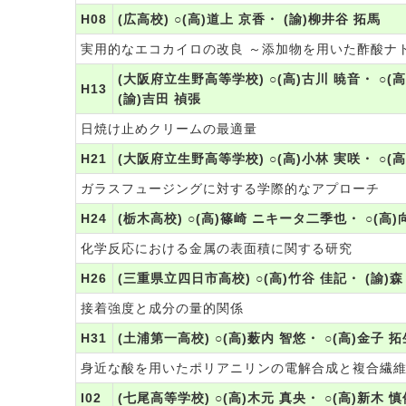
H08
(広高校) ○(高)道上 京香・ (諭)柳井谷 拓馬
実用的なエコカイロの改良 ～添加物を用いた酢酸ナ
(大阪府立生野高等学校) ○(高)古川 暁音・ ○(高
H13
(諭)吉田 禎張
日焼け止めクリームの最適量
H21
(大阪府立生野高等学校) ○(高)小林 実咲・ ○(高
ガラスフュージングに対する学際的なアプローチ
H24
(栃木高校) ○(高)篠崎 ニキータ二季也・ ○(高)
化学反応における金属の表面積に関する研究
H26
(三重県立四日市高校) ○(高)竹谷 佳記・ (諭)森
接着強度と成分の量的関係
H31
(土浦第一高校) ○(高)薮内 智悠・ ○(高)金子 拓
身近な酸を用いたポリアニリンの電解合成と複合繊
I02
(七尾高等学校) ○(高)木元 真央・ ○(高)新木 慎