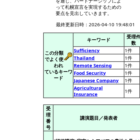
を通じ、パートナーシップによ
って札幌宣言を実現するための
要点を見出していきます。
最終更新日時：2026-04-10 19:48:01
受理
キーワード
数
Sufficiency
1件
この分類
Thailand
1件
でよく使
われ
Remote Sensing
1件
ているキーワ
Food Security
1件
ード
Japanese Company
1件
Agricultural
1件
Insurance
受
理
講演題目／発表者
番
号