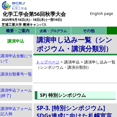
化学工学会第56回秋季大会
English page
2025年9月16日(火) - 18日(木) (一部19日)
芝浦工業大学 豊洲キャンパス
概要・ご案内
その他
企画・プログラム
講演申し込み一覧（シン
講演申込
ポジウム・講演分類別）
講演申込全般につ
いて
トップページ
> 講演申込 > 講演申し込み一覧
（シンポジウム・講演分類別）
講演分類番号一覧
講演申込フォーム
SP) 特別シンポジウム
[終了]
SP-3. [特別シンポジウム]
講演申込フォーム
記入例
SDGs達成に向けた札幌宣言