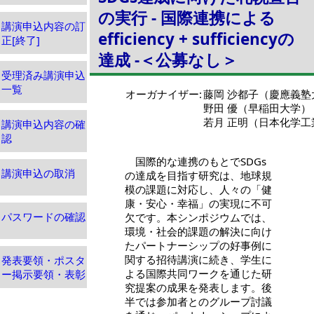
の実行 - 国際連携による
講演申込内容の訂
efficiency + sufficiencyの
正[終了]
達成 -＜公募なし＞
受理済み講演申込
一覧
オーガナイザー:
藤岡 沙都子（慶應義塾
野田 優（早稲田大学）
若月 正明（日本化学工
講演申込内容の確
認
国際的な連携のもとでSDGs
講演申込の取消
の達成を目指す研究は、地球規
模の課題に対応し、人々の「健
康・安心・幸福」の実現に不可
パスワードの確認
欠です。本シンポジウムでは、
環境・社会的課題の解決に向け
たパートナーシップの好事例に
関する招待講演に続き、学生に
発表要領・ポスタ
よる国際共同ワークを通じた研
ー掲示要領・表彰
究提案の成果を発表します。後
半では参加者とのグループ討議