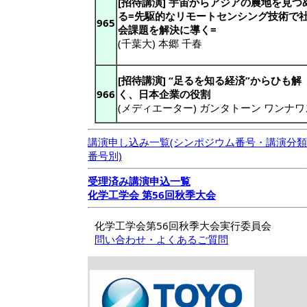
[招待講演] 宇宙からアジアの農地を見つ
る=先駆的なリモートセンシング技術で
965
会課題を解決に導く=
(千葉大) 本郷 千春
[招待講演] “足るを知る経済”からひも解
966
く、日本企業の役割
(メディエーター) ガンタトーン ワンナワ
講演申し込み一覧(シンポジウム番号・講演分類
番号別)
受理済み講演申込一覧
化学工学会 第56回秋季大会
化学工学会第56回秋季大会実行委員会
問い合わせ・よくあるご質問