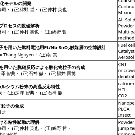
Coarse-
視化モデルの開発
Continu
修司
・
(正)綿野 哲
・
(正)仲村 英也
Mixing
All-Soli
プロセスの数値解析
Powder
修司
・
(正)仲村 英也
・
(正)綿野 哲
Multi-pa
method
Fuel cell
用いた燃料電池用Pt/Nb-SnO
触媒層の空隙設計
2
Catalyst
hi Thang Nguyen
・
(正)荻 崇
Aerosol
CNT
熱を用いた脱硝反応による酸化物粒子の合成
microw
深澤 智典
・
(正)石神 徹
・
(正)福井 国博
denitrat
calcium
カルシウム粉末の高温反応特性
HCl
哉
・
(正)深澤 智典
・
(正)石神 徹
CO2
Nanopes
ノ粒子の合成
PLGA
俊之
Insect
ける粘性挙動の理解
Powder
修司
・
(正)仲村 英也
・
(正)綿野 哲
・
Jump te
choreloff
Compres