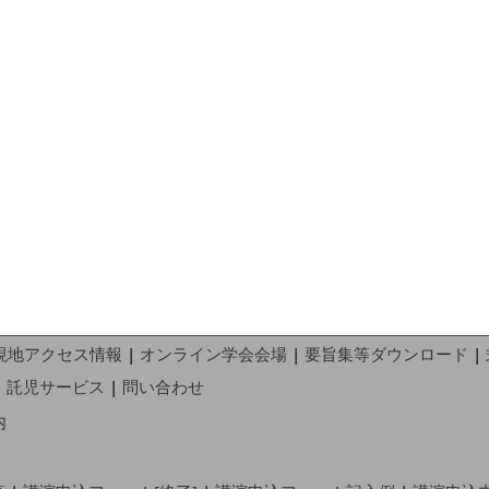
現地アクセス情報
|
オンライン学会会場
|
要旨集等ダウンロード
|
|
託児サービス
|
問い合わせ
内