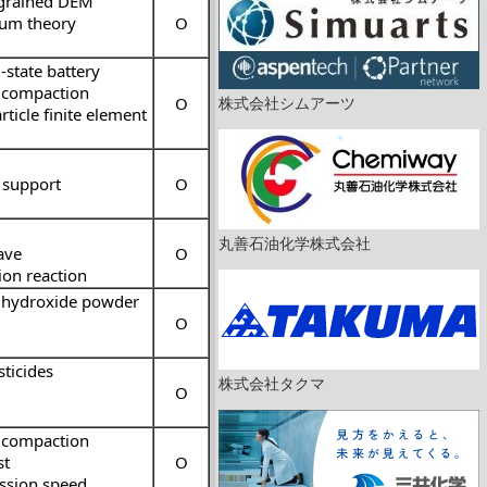
grained DEM
um theory
O
d-state battery
 compaction
株式会社シムアーツ
O
rticle finite element
 support
O
丸善石油化学株式会社
ave
O
ion reaction
 hydroxide powder
O
ticides
株式会社タクマ
O
 compaction
st
O
sion speed