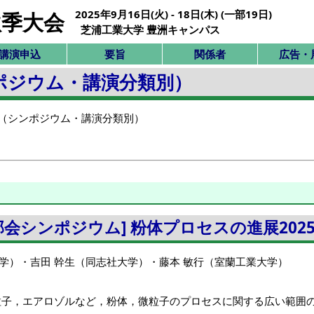
2025年9月16日(火) - 18日(木) (一部19日)
秋季大会
芝浦工業大学 豊洲キャンパス
講演申込
要旨
関係者
広告・
ポジウム・講演分類別）
一覧（シンポジウム・講演分類別）
ス部会シンポジウム] 粉体プロセスの進展202
学）
・
吉田 幹生（同志社大学）
・
藤本 敏行（室蘭工業大学）
粒子，エアロゾルなど，粉体，微粒子のプロセスに関する広い範囲