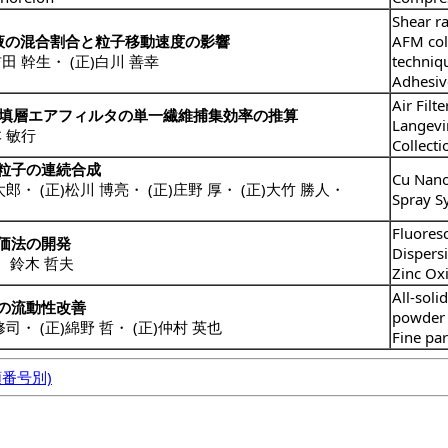
Shear ra
液の混合割合と粒子移動速度の影響
AFM col
吉田 幹生
・
(正)白川 善幸
techniq
Adhesiv
Air Filte
維充填層エアフィルタの単一繊維捕集効率の推算
Langevi
本 敏行
Collecti
粒子の連続合成
Cu Nano
太郎
・
(正)松川 博亮
・
(正)庄野 厚
・
(正)大竹 勝人
・
Spray S
Fluores
価法の開発
Dispersi
・
鈴木 哲夫
Zinc Ox
All-soli
の流動性改善
powder 
修司
・
(正)綿野 哲
・
(正)仲村 英也
Fine par
番号別)