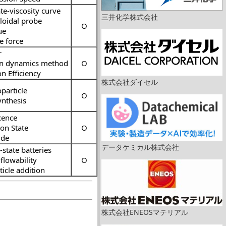
te-viscosity curve
三井化学株式会社
loidal probe
O
ue
e force
r
n dynamics method
O
on Efficiency
株式会社ダイセル
particle
O
ynthesis
cence
on State
O
ide
データケミカル株式会社
d-state batteries
flowability
O
ticle addition
株式会社ENEOSマテリアル