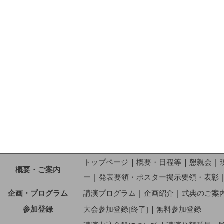
トップページ
|
概要・日程等
|
懇親会
|
概要・ご案内
ー
|
発表要領・ポスター掲示要領・表彰
企画・プログラム
講演プログラム
|
企画紹介
|
式典のご案
参加登録
大会参加登録[終了]
|
無料参加登録