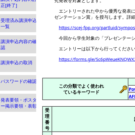
究発表を対象とします。
正[終了]
エントリーされた中から優秀な発表
ゼンテーション賞」を授与します。詳
受理済み講演申込
一覧
https://scej-fpp.org/partluid/sympo
今回から学生対象の「プレゼンテー
講演申込内容の確
認
エントリーは以下から行ってくださ
https://forms.gle/Sc6pWeueKNQW
講演申込の取消
パスワードの確認
この分類でよく使われ
Po
ているキーワード
AF
発表要領・ポスタ
ー掲示要領・表彰
受
理
番
号