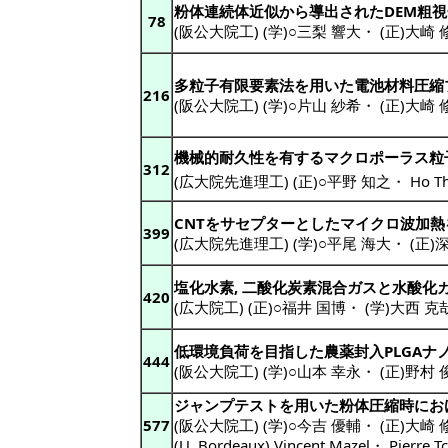
粉体連続体近似から導出されたDEM粗
78
(阪公大院工) (学)○三梨 響大
・
(正)大崎 
多粒子有限要素法を用いた電池材料圧縮
216
(阪公大院工) (学)○片山 紗希
・
(正)大崎 
機械的耐久性を有するマクロポーラス粒子を
312
(広大院先進理工) (正)○平野 知之
・
Ho T
CNTをサセプターとしたマイクロ波加
399
(広大院先進理工) (学)○平尾 海大
・
(正)
塩化水素, 二酸化炭素混合ガスと水酸化
420
(広大院工) (正)○福井 国博
・
(学)大西 克
低環境負荷を目指した農薬封入PLGAナ
444
(阪公大院工) (学)○山本 幸永
・
(正)野村 
ジャンプテストを用いた粉体圧縮時にお
577
(阪公大院工) (学)○今吉 優輔
・
(正)大崎 
(U. Bordeaux) Vincent Mazel
・
Pierre T