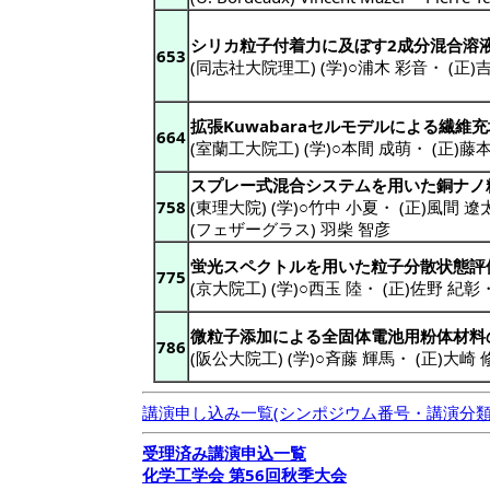
シリカ粒子付着力に及ぼす2成分混合溶
653
(同志社大院理工) (学)○浦木 彩音
・
(正)
拡張Kuwabaraセルモデルによる繊
664
(室蘭工大院工) (学)○本間 成萌
・
(正)藤
スプレー式混合システムを用いた銅ナノ
758
(東理大院) (学)○竹中 小夏
・
(正)風間 遼
(フェザーグラス) 羽柴 智彦
蛍光スペクトルを用いた粒子分散状態評
775
(京大院工) (学)○西玉 陸
・
(正)佐野 紀彰
微粒子添加による全固体電池用粉体材料
786
(阪公大院工) (学)○斉藤 輝馬
・
(正)大崎 
講演申し込み一覧(シンポジウム番号・講演分類
受理済み講演申込一覧
化学工学会 第56回秋季大会