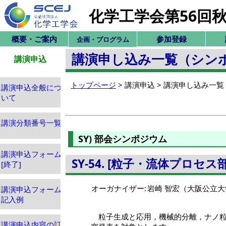
化学工学会第56回
概要・ご案内
参加登録
企画・プログラム
講演申し込み一覧（シン
講演申込
トップページ
> 講演申込 > 講演申し込み
講演申込全般につ
いて
講演分類番号一覧
SY) 部会シンポジウム
講演申込フォーム
SY-54. [粒子・流体プロセ
[終了]
オーガナイザー:
岩崎 智宏（大阪公立大
講演申込フォーム
記入例
粒子生成と応用，機械的分離，ナノ
講演申込内容の訂