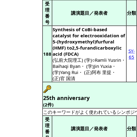
受
理
講演題目／発表者
分類
番
号
Synthesis of CoBi-based
catalyst for electrooxidation of
5-(hydroxymethyl)furfural
(HMF) to2,5-furandicarboxylic
SY-
188
acid (FDCA)
65
(弘前大院理工) (学)○Ramli Yusrin
・
Baihaqi Byan
・
(学)Jin Yuxia
・
(学)Yang Rui
・
(正)阿布 里提
・
(正)官 国清
25th anniversary
(2件)
このキーワードがよく使われているシンポジ
受
理
講演題目／発表者
分類
番