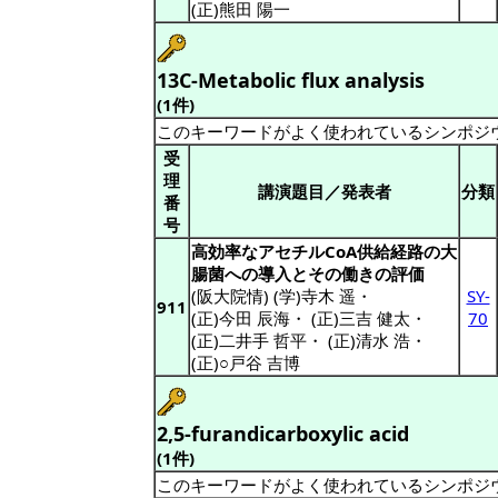
(正)熊田 陽一
13C-Metabolic flux analysis
(1件)
このキーワードがよく使われているシンポジ
受
理
講演題目／発表者
分類
番
号
高効率なアセチルCoA供給経路の大
腸菌への導入とその働きの評価
(阪大院情) (学)寺木 遥
・
SY-
911
(正)今田 辰海
・
(正)三吉 健太
・
70
(正)二井手 哲平
・
(正)清水 浩
・
(正)○戸谷 吉博
2,5-furandicarboxylic acid
(1件)
このキーワードがよく使われているシンポジ