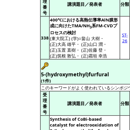
理
講演題目／発表者
分類
番
号
400℃における高熱伝導率AlN膜形
成に向けたTMA/NH
系FM-CVDプ
3
ロセスの検討
ST-
338
(東大院工) (学)○畠山 大樹
・
26
(正)大高 雄平
・
(正)山口 潤
・
(正)玉置 直樹
・
(正)佐藤 登
・
(正)筑根 敦弘
・
(正)霜垣 幸浩
5-(hydroxymethyl)furfural
(1件)
このキーワードがよく使われているシンポジ
受
理
講演題目／発表者
分類
番
号
Synthesis of CoBi-based
catalyst for electrooxidation of