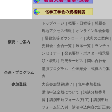
トップページ
|
概要・日程等
|
懇親会
|
現地アクセス情報
|
オンライン学会会場
|
要旨集等ダウンロード
|
式典のご案内
|
概要・ご案内
委員会・会合一覧
|
展示一覧
|
ランチョ
ンセミナー
|
発表要領・ポスター掲示要
領・表彰
|
託児サービス
|
問い合わせ
講演プログラム
|
企画紹介
|
式典のご案
企画・プログラム
内
参加登録
大会参加登録[終了]
|
無料参加登録
講演申込全般について
|
講演分類番号一
覧
|
講演申込フォーム[終了]
|
講演申込
フォーム記入例
|
講演申込内容の訂正[終