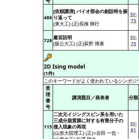
号
[依頼講演] バイオ部会の創設時を振
SY-
486
り返って
75
(東大工) (正)長棟 輝行
趣旨説明
SY-
728
(阪公大工) (正)荻野 博康
75
2D Ising model
(1件)
このキーワードがよく使われているシンポジ
受
理
講演題目／発表者
分類
番
号
二次元イジングスピン系を用いた
三成分脂質膜に対する有害分子の
SY-
115
侵入現象の再現
81
(山形大院理工) (正)○吉田 一也
・