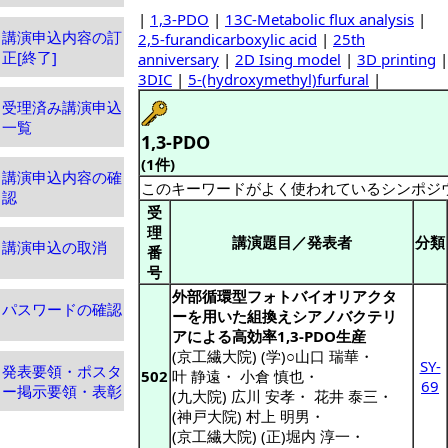
|
1,3-PDO
|
13C-Metabolic flux analysis
|
講演申込内容の訂
2,5-furandicarboxylic acid
|
25th
正[終了]
anniversary
|
2D Ising model
|
3D printing
|
3DIC
|
5-(hydroxymethyl)furfural
|
受理済み講演申込
一覧
1,3-PDO
(1件)
講演申込内容の確
このキーワードがよく使われているシンポジ
認
受
理
講演題目／発表者
分類
講演申込の取消
番
号
外部循環型フォトバイオリアクタ
パスワードの確認
ーを用いた組換えシアノバクテリ
アによる高効率1,3-PDO生産
(京工繊大院) (学)○山口 瑞華
・
SY-
発表要領・ポスタ
502
叶 静遠
・
小倉 慎也
・
69
ー掲示要領・表彰
(九大院) 広川 安孝
・
花井 泰三
・
(神戸大院) 村上 明男
・
(京工繊大院) (正)堀内 淳一
・