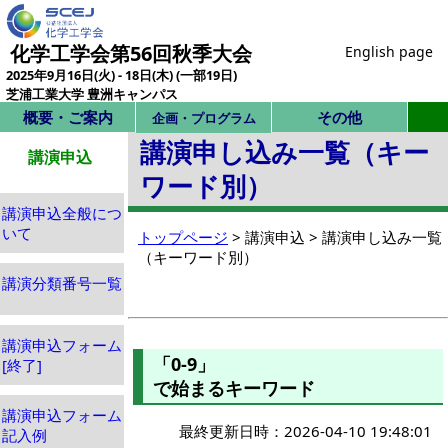
化学工学会第56回秋季大会
English page
2025年9月16日(火) - 18日(木) (一部19日)
芝浦工業大学 豊洲キャンパス
概要・ご案内
その他
企画・プログラム
講演申し込み一覧（キー
講演申込
ワード別）
講演申込全般につ
いて
トップページ
> 講演申込 > 講演申し込み一覧
（キーワード別）
講演分類番号一覧
講演申込フォーム
「0-9」
[終了]
で始まるキーワード
講演申込フォーム
最終更新日時：2026-04-10 19:48:01
記入例