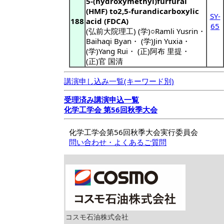
5-(hydroxymethyl)furfural
(HMF) to2,5-furandicarboxylic
SY-
188
acid (FDCA)
65
(弘前大院理工) (学)○Ramli Yusrin
・
Baihaqi Byan
・
(学)Jin Yuxia
・
(学)Yang Rui
・
(正)阿布 里提
・
(正)官 国清
講演申し込み一覧(キーワード別)
受理済み講演申込一覧
化学工学会 第56回秋季大会
化学工学会第56回秋季大会実行委員会
問い合わせ・よくあるご質問
コスモ石油株式会社