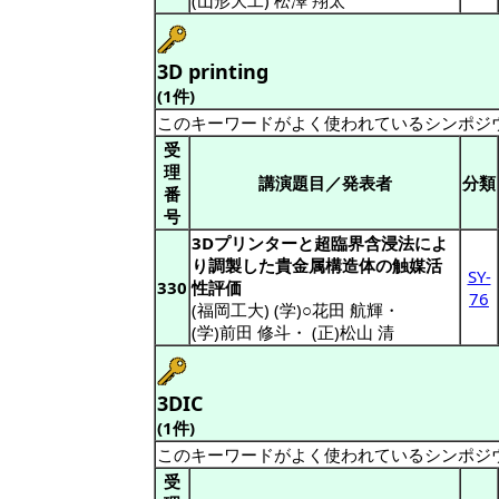
(山形大工) 松澤 翔太
3D printing
(1件)
このキーワードがよく使われているシンポジ
受
理
講演題目／発表者
分類
番
号
3Dプリンターと超臨界含浸法によ
り調製した貴金属構造体の触媒活
SY-
330
性評価
76
(福岡工大) (学)○花田 航輝
・
(学)前田 修斗
・
(正)松山 清
3DIC
(1件)
このキーワードがよく使われているシンポジ
受