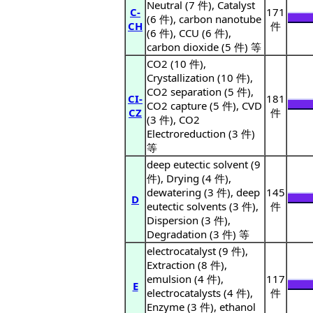
Neutral (7 件), Catalyst
C-
171
(6 件), carbon nanotube
CH
件
(6 件), CCU (6 件),
carbon dioxide (5 件) 等
CO2 (10 件),
Crystallization (10 件),
CO2 separation (5 件),
CI-
181
CO2 capture (5 件), CVD
CZ
件
(3 件), CO2
Electroreduction (3 件)
等
deep eutectic solvent (9
件), Drying (4 件),
dewatering (3 件), deep
145
D
eutectic solvents (3 件),
件
Dispersion (3 件),
Degradation (3 件) 等
electrocatalyst (9 件),
Extraction (8 件),
emulsion (4 件),
117
E
electrocatalysts (4 件),
件
Enzyme (3 件), ethanol