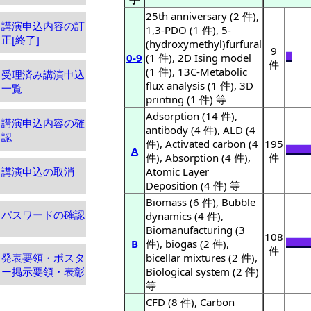
25th anniversary (2 件),
講演申込内容の訂
1,3-PDO (1 件), 5-
正[終了]
(hydroxymethyl)furfural
9
0-9
(1 件), 2D Ising model
件
(1 件), 13C-Metabolic
受理済み講演申込
flux analysis (1 件), 3D
一覧
printing (1 件) 等
Adsorption (14 件),
講演申込内容の確
antibody (4 件), ALD (4
認
件), Activated carbon (4
195
A
件), Absorption (4 件),
件
講演申込の取消
Atomic Layer
Deposition (4 件) 等
Biomass (6 件), Bubble
パスワードの確認
dynamics (4 件),
Biomanufacturing (3
108
B
件), biogas (2 件),
件
発表要領・ポスタ
bicellar mixtures (2 件),
ー掲示要領・表彰
Biological system (2 件)
等
CFD (8 件), Carbon