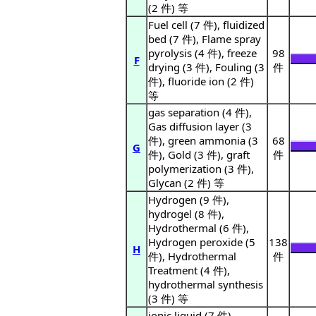
(2 件) 等
Fuel cell (7 件), fluidized
bed (7 件), Flame spray
pyrolysis (4 件), freeze
98
F
drying (3 件), Fouling (3
件
件), fluoride ion (2 件)
等
gas separation (4 件),
Gas diffusion layer (3
件), green ammonia (3
68
G
件), Gold (3 件), graft
件
polymerization (3 件),
Glycan (2 件) 等
Hydrogen (9 件),
hydrogel (8 件),
Hydrothermal (6 件),
Hydrogen peroxide (5
138
H
件), Hydrothermal
件
Treatment (4 件),
hydrothermal synthesis
(3 件) 等
ionic liquid (7 件),