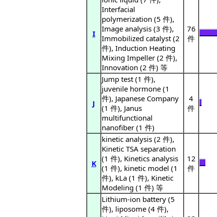
Interfacial
polymerization (5 件),
Image analysis (3 件),
76
I
Immobilized catalyst (2
件
件), Induction Heating
Mixing Impeller (2 件),
Innovation (2 件) 等
Jump test (1 件),
juvenile hormone (1
件), Japanese Company
4
J
(1 件), Janus
件
multifunctional
nanofiber (1 件)
kinetic analysis (2 件),
Kinetic TSA separation
(1 件), Kinetics analysis
12
K
(1 件), kinetic model (1
件
件), kLa (1 件), Kinetic
Modeling (1 件) 等
Lithium-ion battery (5
件), liposome (4 件),