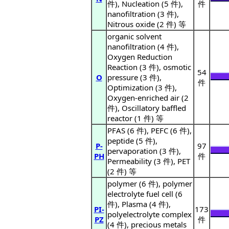
件), Nucleation (5 件),
件
nanofiltration (3 件),
Nitrous oxide (2 件) 等
organic solvent
nanofiltration (4 件),
Oxygen Reduction
Reaction (3 件), osmotic
54
O
pressure (3 件),
件
Optimization (3 件),
Oxygen-enriched air (2
件), Oscillatory baffled
reactor (1 件) 等
PFAS (6 件), PEFC (6 件),
peptide (5 件),
P-
97
pervaporation (3 件),
PH
件
Permeability (3 件), PET
(2 件) 等
polymer (6 件), polymer
electrolyte fuel cell (6
件), Plasma (4 件),
PI-
173
polyelectrolyte complex
PZ
件
(4 件), precious metals