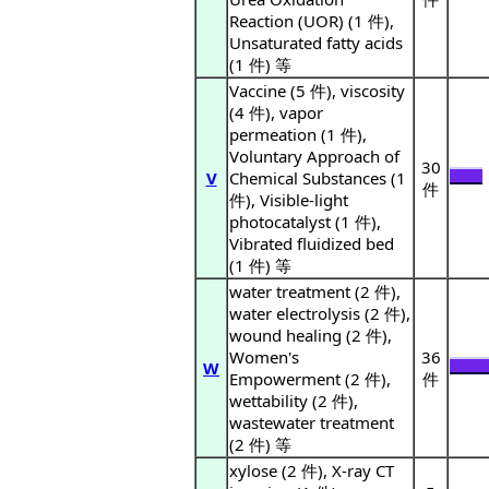
Reaction (UOR) (1 件),
Unsaturated fatty acids
(1 件) 等
Vaccine (5 件), viscosity
(4 件), vapor
permeation (1 件),
Voluntary Approach of
30
V
Chemical Substances (1
件
件), Visible-light
photocatalyst (1 件),
Vibrated fluidized bed
(1 件) 等
water treatment (2 件),
water electrolysis (2 件),
wound healing (2 件),
Women's
36
W
Empowerment (2 件),
件
wettability (2 件),
wastewater treatment
(2 件) 等
xylose (2 件), X-ray CT