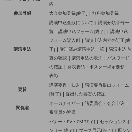
内
参加登録
大会参加登録[終了]
|
無料参加登録
講演申込全般について
|
講演分類番号一
覧
|
講演申込フォーム[終了]
|
講演申込
フォーム記入例
|
講演申込内容の訂正[終
講演申込
了]
|
受理済み講演申込一覧
|
講演申込内
容の確認
|
講演申込の取消
|
パスワード
の確認
|
発表要領・ポスター掲示要領・
表彰
講演要旨・知財
|
講演要旨提出フォーム
要旨
[終了]
|
提出した要旨の確認
オーガナイザー
|
諸委員会・会合申込
|
関係者
審査員の皆様
バナー・PV・CM[終了]
|
セッションスポ
ンサー[終了]
|
ブース展示[終了]
|
冠シン