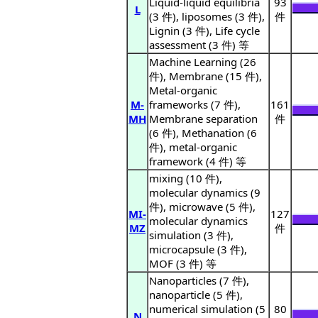
Liquid-liquid equilibria
93
L
(3 件), liposomes (3 件),
件
Lignin (3 件), Life cycle
assessment (3 件) 等
Machine Learning (26
件), Membrane (15 件),
Metal-organic
M-
frameworks (7 件),
161
MH
Membrane separation
件
(6 件), Methanation (6
件), metal-organic
framework (4 件) 等
mixing (10 件),
molecular dynamics (9
件), microwave (5 件),
MI-
127
molecular dynamics
MZ
件
simulation (3 件),
microcapsule (3 件),
MOF (3 件) 等
Nanoparticles (7 件),
nanoparticle (5 件),
numerical simulation (5
80
N