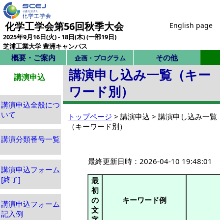
化学工学会第56回秋季大会
English page
2025年9月16日(火) - 18日(木) (一部19日)
芝浦工業大学 豊洲キャンパス
概要・ご案内
その他
企画・プログラム
講演申し込み一覧（キー
講演申込
ワード別）
講演申込全般につ
いて
トップページ
> 講演申込 > 講演申し込み一覧
（キーワード別）
講演分類番号一覧
最終更新日時：2026-04-10 19:48:01
講演申込フォーム
[終了]
最
初
の
キーワード例
講演申込フォーム
文
記入例
字