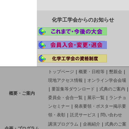
化学工学会からのお知らせ
トップページ
|
概要・日程等
|
懇親会
|
現地アクセス情報
|
オンライン学会会場
|
要旨集等ダウンロード
|
式典のご案内
|
概要・ご案内
委員会・会合一覧
|
展示一覧
|
ランチョ
ンセミナー
|
発表要領・ポスター掲示要
領・表彰
|
託児サービス
|
問い合わせ
講演プログラム
|
企画紹介
|
式典のご案
企画・プログラム