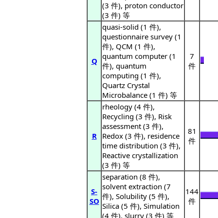
(3 件), proton conductor
(3 件) 等
quasi-solid (1 件),
questionnaire survey (1
件), QCM (1 件),
quantum computer (1
7
Q
件), quantum
件
computing (1 件),
Quartz Crystal
Microbalance (1 件) 等
rheology (4 件),
Recycling (3 件), Risk
assessment (3 件),
81
R
Redox (3 件), residence
件
time distribution (3 件),
Reactive crystallization
(3 件) 等
separation (8 件),
solvent extraction (7
S-
144
件), Solubility (5 件),
SO
件
Silica (5 件), Simulation
(4 件), slurry (3 件) 等