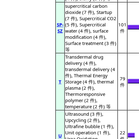
supercritical carbon
dioxide (7 件), Startup
(7 件), Supercritical CO2
SP-
(5 件), Supercritical
101
SZ
water (4 件), surface
件
modification (4 件),
Surface treatment (3 件)
等
Transdermal drug
delivery (4 件),
transdermal delivery (4
件), Thermal Energy
79
T
Storage (4 件), thermal
件
plasma (2 件),
Thermoresponsive
polymer (2 件),
temperature (2 件) 等
Ultrasound (3 件),
Upcycling (2 件),
Ultrafine bubble (1 件),
Unit operation (1 件),
22
U
Urea Oxidation
件