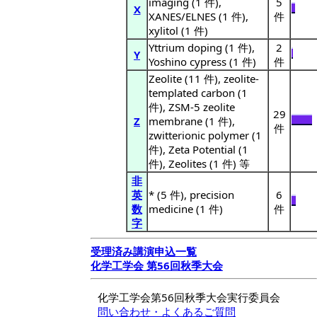
imaging (1 件),
5
X
XANES/ELNES (1 件),
件
xylitol (1 件)
Yttrium doping (1 件),
2
Y
Yoshino cypress (1 件)
件
Zeolite (11 件), zeolite-
templated carbon (1
件), ZSM-5 zeolite
29
Z
membrane (1 件),
件
zwitterionic polymer (1
件), Zeta Potential (1
件), Zeolites (1 件) 等
非
英
* (5 件), precision
6
数
medicine (1 件)
件
字
受理済み講演申込一覧
化学工学会 第56回秋季大会
化学工学会第56回秋季大会実行委員会
問い合わせ・よくあるご質問