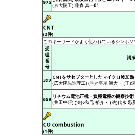
975
(京大院工) 藤森 真一郎
CNT
(2件)
このキーワードがよく使われているシンポジ
受
理
講
番
号
CNTをサセプターとしたマイクロ波加
399
(広大院先進理工) (学)○平尾 海大
・
(正)
リチウム電池正極・負極電極の観察技術
659
(豊田中研) (法)○秋元 裕介
・
(法)代永 彩
CO combustion
(1件)