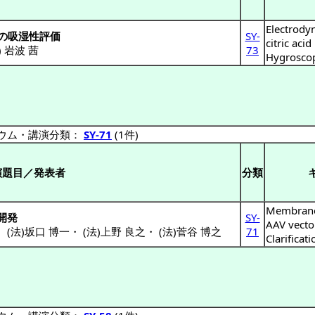
Electrody
の吸湿性評価
SY-
citric acid
 岩波 茜
73
Hygroscop
ウム・講演分類：
SY-71
(1件)
演題目／発表者
分類
Membrane
開発
SY-
AAV vecto
・
(法)坂口 博一
・
(法)上野 良之
・
(法)菅谷 博之
71
Clarificati