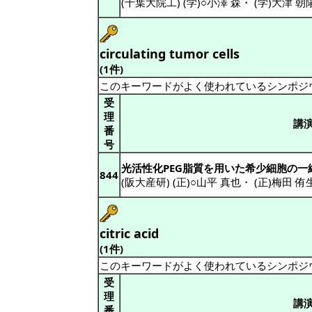
(千葉大院工) (学)○小澤 森
・
(学)大津 朝
circulating tumor cells
(1件)
このキーワードがよく使われているシンポジ
受
理
講
番
号
光活性化PEG脂質を用いた希少細胞の一
844
(阪大産研) (正)○山平 真也
・
(正)梅田 侑
citric acid
(1件)
このキーワードがよく使われているシンポジ
受
理
講
番