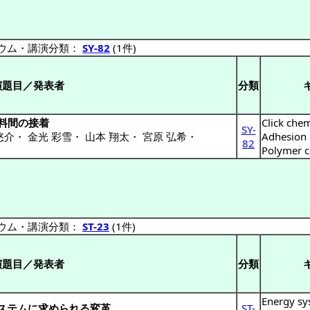
ウム・講演分類：
SY-82
(1件)
演題目／発表者
分類
料間の接着
Click chem
SY-
悠介
・
金光 彩雪
・
山本 翔太
・
宮原 弘希
・
Adhesion
82
Polymer c
ウム・講演分類：
ST-23
(1件)
演題目／発表者
分類
Energy sy
システムに求められる変革
ST-