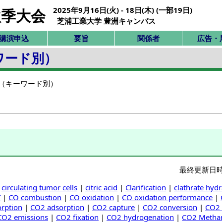
2025年9月16日(火) - 18日(木) (一部19日)
秋季大会
芝浦工業大学 豊洲キャンパス
講演申込
要旨
関係者
広告・
ワード別）
覧（キーワード別）
最終更新日時：2
|
circulating tumor cells
|
citric acid
|
Clarification
|
clathrate hydr
T
|
CO combustion
|
CO oxidation
|
CO oxidation performance
|
rption
|
CO2 adsorption
|
CO2 capture
|
CO2 conversion
|
CO2 
CO2 emissions
|
CO2 fixation
|
CO2 hydrogenation
|
CO2 Metha