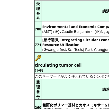
受
理
講
番
号
Environmental and Economic Compari
708
(AIST) (正)○Caudle Benjamin
・
(正)Nguy
[招待講演] Integrating Circular Econ
771
Resource Utilization
(Gwangju Inst. Sci. Tech.) Park Youngju
circulating tumor cell
(1件)
このキーワードがよく使われているシンポジ
受
理
講
番
号
粗面化ポリマー基材とカオスミキサーを
260