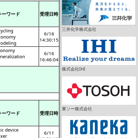
キーワード
受理日時
三井化学株式会社
cycling
6/16
Economy
14:30:15
odeling
economy
6/16
neralization
16:46:04
株式会社IHI
東ソー株式会社
キーワード
受理日時
ic device
6/11
ixer