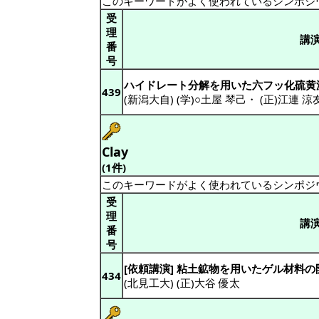
このキーワードがよく使われているシンポジ
受
理
講
番
号
ハイドレート分解を用いた六フッ化硫黄
439
(新潟大自) (学)○土屋 琴己
・
(正)江連 涼
Clay
(1件)
このキーワードがよく使われているシンポジ
受
理
講
番
号
[依頼講演] 粘土鉱物を用いたゲル材料の
434
(北見工大) (正)大谷 優太