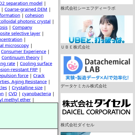
O2 separation model
|
株式会社シーエフディーラボ
|
Coarse-grained DEM
|
 formation
|
cohesion
colloidal photonic crystal
|
osis
|
Company
site selective layer
|
ncentration
|
al microscopy
|
ＵＢＥ株式会社
|
Consumer Experience
|
|
Continuum theory
|
ing rate
|
Cooling surface
sion-resistant FRP
|
pulsion force
|
Crack
rties, Aging Resistance
|
データケミカル株式会社
cles
|
Crystalline size
|
on
|
CVD
|
cyanobacteria
|
yl methyl ether
|
株式会社ダイセル