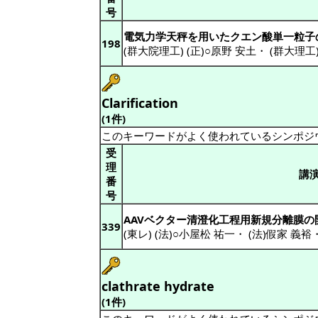
号
電気力学天秤を用いたクエン酸単一粒子
198
(群大院理工) (正)○原野 安土
・
(群大理工)
Clarification
(1件)
このキーワードがよく使われているシンポジ
受
理
講
番
号
AAVベクター清澄化工程用新規分離膜の
339
(東レ) (法)○小屋松 祐一
・
(法)假家 義裕
clathrate hydrate
(1件)