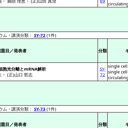
陽
・
鵜頭 理恵
・
(正)山田 真澄
69
circulatin
ウム・講演分類：
SY-72
(1件)
演題目／発表者
分類
single cel
細胞光分離とmRNA解析
SY-
single cell
生
・
(正)山口 哲志
72
circulatin
ウム・講演分類：
SY-73
(1件)
演題目／発表者
分類