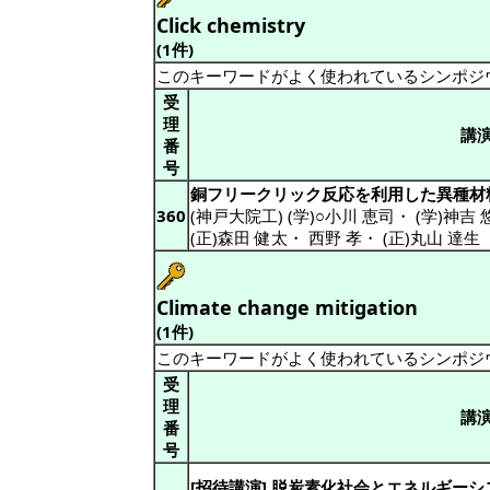
Click chemistry
(1件)
このキーワードがよく使われているシンポジ
受
理
講
番
号
銅フリークリック反応を利用した異種材
360
(神戸大院工) (学)○小川 恵司
・
(学)神吉 
(正)森田 健太
・
西野 孝
・
(正)丸山 達生
Climate change mitigation
(1件)
このキーワードがよく使われているシンポジ
受
理
講
番
号
[招待講演] 脱炭素化社会とエネルギー