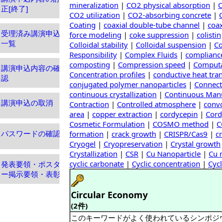
mineralization
|
CO2 physical absorption
|
C
正[終了]
CO2 utilization
|
CO2-absorbing concrete
|
Coating
|
coaxial double-tube channel
|
coax
受理済み講演申込
force modeling
|
coke suppression
|
colistin
一覧
Colloidal stability
|
Colloidal suspension
|
Co
Responsibility
|
Complex Fluids
|
complianc
composting
|
Compression speed
|
Computa
講演申込内容の確
Concentration profiles
|
conductive heat tra
認
conjugated polymer nanoparticles
|
Connect
continuous crystallization
|
Continuous Manu
講演申込の取消
Contraction
|
Controlled atmosphere
|
convo
area
|
copper extraction
|
cordycepin
|
Cord
Cosmetic Formulation
|
COSMO method
|
C
パスワードの確認
formation
|
crack growth
|
CRISPR/Cas9
|
c
Cryogel
|
Cryopreservation
|
Crystal growth
Crystallization
|
CSR
|
Cu Nanoparticle
|
Cu 
cyclic carbonate
|
Cyclic concentration
|
Cycl
発表要領・ポスタ
ー掲示要領・表彰
Circular Economy
(2件)
このキーワードがよく使われているシンポジ