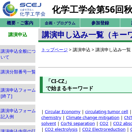
化学工学会第56回
概要・ご案内
参加登録
企画・プログラム
講演申し込み一覧（キー
講演申込
トップページ
> 講演申込 > 講演申し込み一
講演申込全般につ
いて
講演分類番号一覧
「CI-CZ」
で始まるキーワード
講演申込フォーム
[終了]
講演申込フォーム
|
Circular Economy
|
circulating tumor cell
記入例
chemistry
|
Climate change mitigation
|
CN
solvent
|
Co/Ni separation
|
CO2
|
CO2 abso
|
CO2 electrolysis
|
CO2 Electroreduction
|
講演申込内容の訂