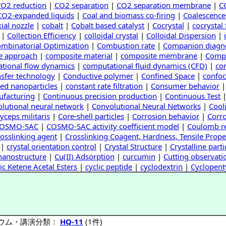
O2 reduction
|
CO2 separation
|
CO2 separation membrane
|
C
CO2-expanded liquids
|
Coal and biomass co-firing
|
Coalescence
ial nozzle
|
cobalt
|
Cobalt based catalyst
|
Cocrystal
|
cocrystal
|
Collection Efficiency
|
colloidal crystal
|
Colloidal Dispersion
|
mbinatorial Optimization
|
Combustion rate
|
Companion diagn
e approach
|
composite material
|
composite membrane
|
Compo
tional flow dynamics
|
computational fluid dynamics (CFD)
|
co
nsfer technology
|
Conductive polymer
|
Confined Space
|
confoc
ed nanoparticles
|
constant rate filtration
|
Consumer behavior
facturing
|
Continuous precision production
|
Continuous Test
lutional neural network
|
Convolutional Neural Networks
|
Cool
yceps militaris
|
Core-shell particles
|
Corrosion behavior
|
Corro
OSMO-SAC
|
COSMO-SAC activity coefficient model
|
Coulomb re
rosslinking agent
|
Crosslinking Coagent, Hardness, Tensile Prope
|
crystal orientation control
|
Crystal Structure
|
Crystalline parti
nanostructure
|
Cu(II) Adsorption
|
curcumin
|
Cutting observati
ic Ketene Acetal Esters
|
cyclic peptide
|
cyclodextrin
|
Cyclopent
ウム・講演分類：
HQ-11
(1件)