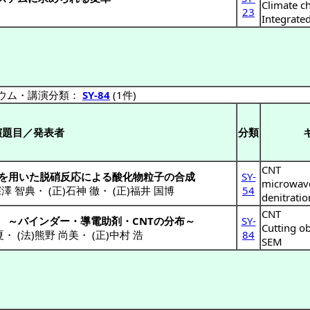
Climate c
23
Integrate
ウム・講演分類：
SY-84
(1件)
演題目／発表者
分類
CNT
熱を用いた脱硝反応による酸化物粒子の合成
SY-
microwav
深澤 智典
・
(正)石神 徹
・
(正)福井 国博
54
denitratio
CNT
 ～バインダー・導電助剤・CNTの分布～
SY-
Cutting o
夏
・
(法)熊野 尚美
・
(正)中村 浩
84
SEM