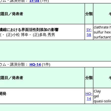
ウム・講演分類：
SY-58
(1件)
演題目／発表者
分類
clathrate 
濃縮における界面活性剤添加の影響
SY-
sulfur hex
友
・
(正)小松 博幸
・
(正)多島 秀男
58
surfactant
ウム・講演分類：
HQ-14
(1件)
演題目／発表者
分類
Clay
開発
HQ-
gel
14
quasi-soli