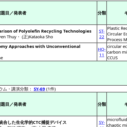
演題目／発表者
分類
Plastic Re
son of Polyolefin Recycling Technologies
ST-
Circular 
en Thuy
・
(正)Kataoka Sho
22
Process M
omy Approaches with Unconventional
circular 
HQ-
carbon mi
11
ne
CCUS
ウム・講演分類：
SY-69
(1件)
演題目／発表者
分類
microfluid
統合した生化学的CTC捕捉デバイス
SY-
chaotic m