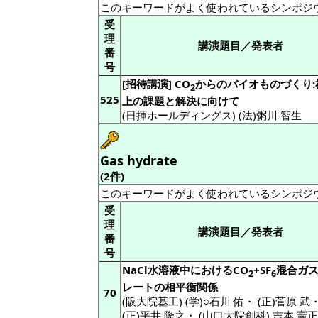
このキーワードがよく使われているシンポジ
受
理
講演題目／発表者
番
号
[招待講演] CO
からのバイオものづくり:
2
525
上の課題と解決に向けて
(日揮ホールディングス) (法)粥川 智生
Gas hydrate
(2件)
このキーワードがよく使われているシンポジ
受
理
講演題目／発表者
番
号
NaCl水溶液中におけるCO
+SF
混合ガ
2
6
レートの相平衡関係
70
(阪大院基工) (学)○石川 佑
・
(正)菅原 武
(正)平井 隆之
・
(山口大院創科) 吉本 憲正