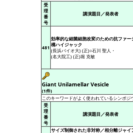
受
理
講演題目／発表者
番
号
効率的な細菌細胞改変のための抗ファー
構ハイジャック
481
(長浜バイオ大) (正)○石川 聖人
・
(名大院工) (正)堀 克敏
Giant Unilamellar Vesicle
(1件)
このキーワードがよく使われているシンポジ
受
理
講演題目／発表者
番
号
サイズ制御された非対称／相分離ジャイ