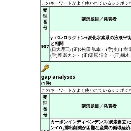
このキーワードがよく使われているシンポジ
受
理
講演題目／発表者
番
号
γ-バレロラクトン+炭化水素系の液液平
と相関
937
(日大理工) (正)○松田 弘幸
・
(学)奥山 樹
(学)蔡 碧カン
・
(正)栗原 清文
・
(正)栃木
gap analyses
(1件)
このキーワードがよく使われているシンポジ
受
理
講演題目／発表者
番
号
カーボンインディペンデンス(炭素自立)
ン:CO
排出削減が困難な産業の循環経済
2