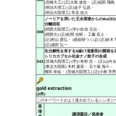
(宮崎大工) (正)大島 達也
・
(正)稲田 飛鳥
(明治大理工) (正)金子 弘昌
・
(明治大院理工) 常見 拓大
ノーリアを用いた王水溶液からのAu(III
分離回収
(関西大院理工) (学)○佐伯 元治
・
308
(関西大) (正)松岡 光昭
・
工藤 宏人
・
(正)村山 憲弘
・
(産総研つくば) (正)鈴木
(正)成田 弘一
生分解性を有するX線CT造影剤の開発を
シリカカプセル化金ナノ粒子の合成
342
(茨城大院理工) (学)○本村 吉
・
(正)山内 
(東北大院医) 木村 森音
・
五十嵐 海斗
・
権田 幸祐
・
(茨城大院理工) (正)小林 芳男
gold extraction
(2件)
このキーワードがよく使われているシンポジ
受
理
講演題目／発表者