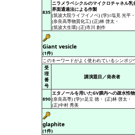
ニラメラベシクルのマイクロチャネル乳
界面通過法による作製
835
(筑波大院ライフイノベ) (学)○塩見 光平
(奈良高専物質化工) (正)林 啓太
・
(筑波大生環) (正)市川 創作
Giant vesicle
(1件)
このキーワードがよく使われているシンポジ
受
理
講演題目／発表者
番
号
エタノールを用いたGV膜内への疎水性
890
(奈良高専) (学)○足立 徳
・
(正)林 啓太
・
(正)中村 秀美
glaphite
(1件)