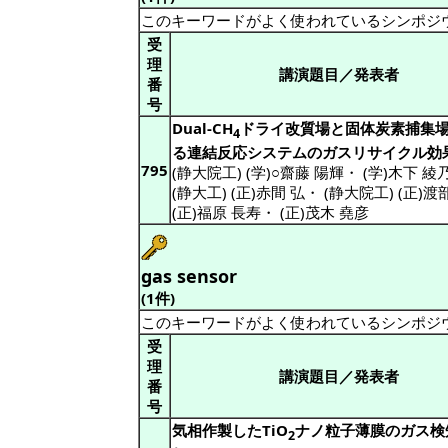
このキーワードがよく使われているシンポジ
受
理
講演題目／発表者
番
号
Dual-CH
ドライ改質場と固体炭素捕集
4
る連結反応システムのガスリサイクル効
795
(静大院工) (学)○齋藤 陽輝
・
(学)木下 綾
(静大工) (正)赤間 弘
・
(静大院工) (正)渡
(正)福原 長寿
・
(正)茂木 堯彦
gas sensor
(1件)
このキーワードがよく使われているシンポジ
受
理
講演題目／発表者
番
号
気相作製したTiO
ナノ粒子薄膜のガス検
2