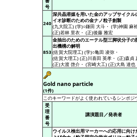
番
号
深共晶溶媒を用いた金のアップサイクル
イオ診断のための金ナノ粒子創製
240
(九大院工) (学)○鎌田 大斗
・
(学)神園 麻
(正)若林 里衣
・
(正)後藤 雅宏
金抽出のためのエーテル型三脚状分子の
出機構の解明
853
(佐賀大院理工) (学)○亀田 凌弥
・
(佐賀大理工) (正)川喜田 英孝
・
(正)森貞
(正)大渡 啓介
・
(宮崎大工) (正)大島 達也
Gold nano particle
(1件)
このキーワードがよく使われているシンポジ
受
理
講演題目／発表者
番
号
ウイルス検出用マーカーへの応用に向け