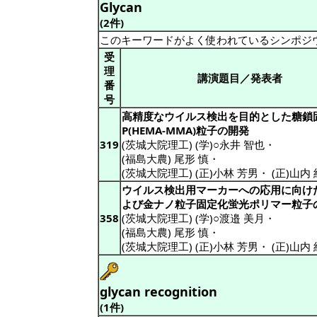
Glycan
(2件)
このキーワードがよく使われているシンポジ
受
理
講演題目／発表者
番
号
高精度なウイルス検出を目的とした糖鎖
P(HEMA-MMA)粒子の開発
319
(茨城大院理工) (学)○永井 智也
・
(福島大農) 尾形 慎
・
(茨城大院理工) (正)小林 芳男
・
(正)山内
ウイルス検出用マーカーへの応用に向け
よび金ナノ粒子固定化蛍光ポリマー粒子
358
(茨城大院理工) (学)○渡邉 美月
・
(福島大農) 尾形 慎
・
(茨城大院理工) (正)小林 芳男
・
(正)山内
glycan recognition
(1件)