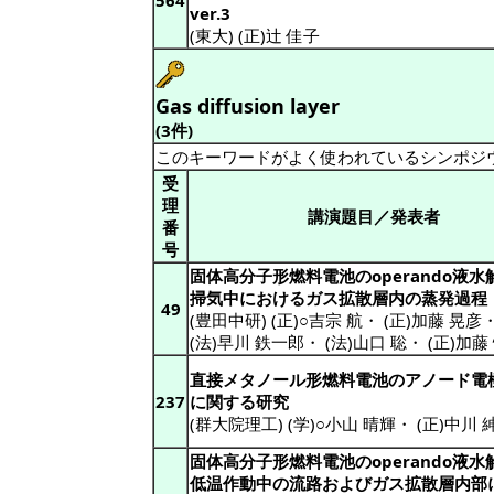
564
ver.3
(東大) (正)辻 佳子
Gas diffusion layer
(3件)
このキーワードがよく使われているシンポジ
受
理
講演題目／発表者
番
号
固体高分子形燃料電池のoperando液水解
掃気中におけるガス拡散層内の蒸発過程
49
(豊田中研) (正)○吉宗 航
・
(正)加藤 晃彦
(法)早川 鉄一郎
・
(法)山口 聡
・
(正)加藤
直接メタノール形燃料電池のアノード電
237
に関する研究
(群大院理工) (学)○小山 晴輝
・
(正)中川 
固体高分子形燃料電池のoperando液水解
低温作動中の流路およびガス拡散層内部