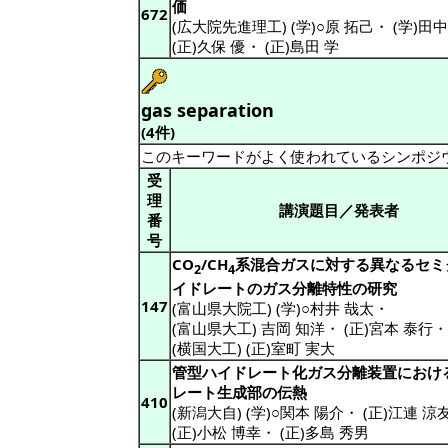
価
672
(広大院先進理工) (学)○原 拓己
・
(学)田
(正)久保 優
・
(正)島田 学
gas separation
(4件)
このキーワードがよく使われているシンポジ
受
理
講演題目／発表者
番
号
CO
/CH
系混合ガスに対する異なるセミ
2
4
イドレートのガス分離特性の研究
147
(富山県大院工) (学)○村井 哉太
・
(富山県大工) 吉岡 知洋
・
(正)宮本 泰行
・
(横国大工) (正)室町 実大
管型ハイドレート化ガス分離装置におけ
レート生成部の伝熱
410
(新潟大自) (学)○関本 陽介
・
(正)江連 涼
(正)小松 博幸
・
(正)多島 秀男