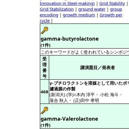
Innovation in Steel-making)
|
Grid Stability
|
Grid Stabilization
|
ground water
|
group
encoding
|
growth medium
|
Growth per
cycle
|
gamma-butyrolactone
(1件)
このキーワードがよく使われているシンポジ
受
理
講演題目／発表者
番
号
γ-ブチロラクトンを溶媒として用いたポ
濾過膜の作製
468
(新潟大) (学)○木内 淳平
・
小松 海斗
・
落合 秋人
・
(正)田中 孝明
gamma-Valerolactone
(1件)