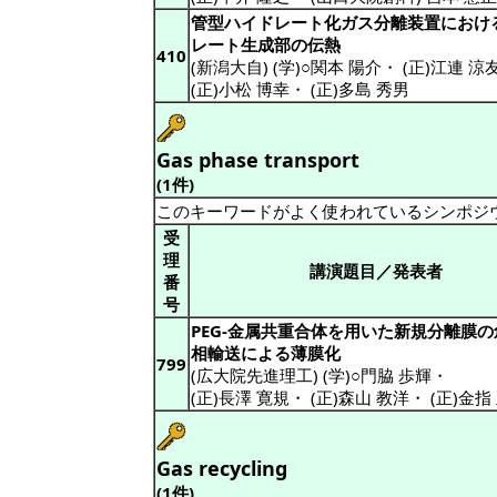
管型ハイドレート化ガス分離装置におけ
レート生成部の伝熱
410
(新潟大自) (学)○関本 陽介
・
(正)江連 涼
(正)小松 博幸
・
(正)多島 秀男
Gas phase transport
(1件)
このキーワードがよく使われているシンポジ
受
理
講演題目／発表者
番
号
PEG-金属共重合体を用いた新規分離膜
相輸送による薄膜化
799
(広大院先進理工) (学)○門脇 歩輝
・
(正)長澤 寛規
・
(正)森山 教洋
・
(正)金指
Gas recycling
(1件)