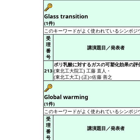
Glass transition
(1件)
このキーワードがよく使われているシンポジ
受
理
講演題目／発表者
番
号
ポリ乳酸に対するガスの可塑化効果の評
213
(東北工大院工) 工藤 直人
・
(東北工大工) (正)○佐藤 善之
Global warming
(1件)
このキーワードがよく使われているシンポジ
受
理
講演題目／発表者
番
号