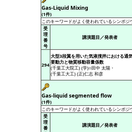
Gas-Liquid Mixing
(1件)
このキーワードがよく使われているシンポジ
受
理
講演題目／発表者
番
号
大型3段翼を用いた気液撹拌における通
要動力と物質移動容量係数
294
(千葉工大院工) (学)○田中 太陽
・
(千葉工大工) (正)仁志 和彦
Gas-liquid segmented flow
(1件)
このキーワードがよく使われているシンポジ
受
理
講演題目／発表者
番