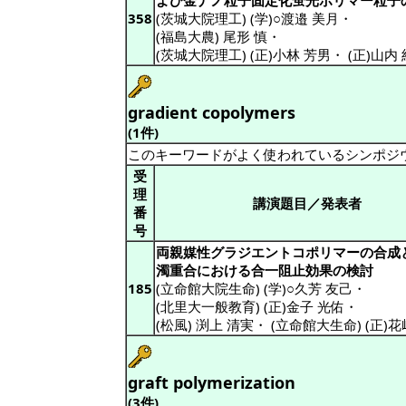
よび金ナノ粒子固定化蛍光ポリマー粒子
358
(茨城大院理工) (学)○渡邉 美月
・
(福島大農) 尾形 慎
・
(茨城大院理工) (正)小林 芳男
・
(正)山内
gradient copolymers
(1件)
このキーワードがよく使われているシンポジ
受
理
講演題目／発表者
番
号
両親媒性グラジエントコポリマーの合成
濁重合における合一阻止効果の検討
185
(立命館大院生命) (学)○久芳 友己
・
(北里大一般教育) (正)金子 光佑
・
(松風) 渕上 清実
・
(立命館大生命) (正)花
graft polymerization
(3件)