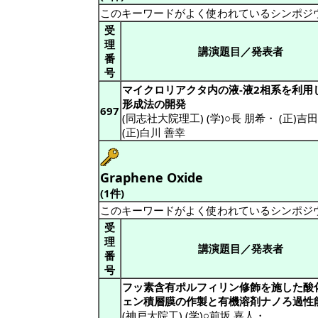
このキーワードがよく使われているシンポジ
受
理
講演題目／発表者
番
号
マイクロリアクタ内の液-液2相系を利用
形成法の開発
697
(同志社大院理工) (学)○長 朋希
・
(正)吉
(正)白川 善幸
Graphene Oxide
(1件)
このキーワードがよく使われているシンポジ
受
理
講演題目／発表者
番
号
フッ素含有ポルフィリン修飾を施した酸
ェン積層膜の作製と有機溶剤ナノろ過性
(神戸大院工) (学)○前坂 嘉人
・