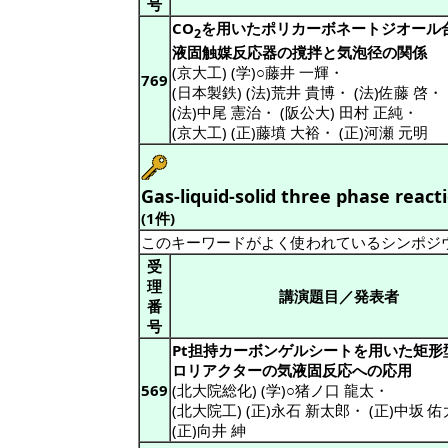
号
CO
を用いたポリカーボネートジオール
2
液固触媒反応器の撹拌と気泡径の関係
(京大工) (学)○藤井 一輝
・
769
(日本製鉄) (法)荒井 貴博
・
(法)佐藤 啓
・
(法)中尾 憲治
・
(阪公大) 田村 正純
・
(京大工) (正)藤墳 大裕
・
(正)河瀬 元明
Gas-liquid-solid three phase react
(1件)
このキーワードがよく使われているシンポジ
受
理
講演題目／発表者
番
号
Pt担持カーボンゲルシートを用いた矩形
ロリアクターの気液固反応への応用
569
(北大院総化) (学)○猪ノ口 龍太
・
(北大院工) (正)永石 新太郎
・
(正)中坂 佑
(正)向井 紳