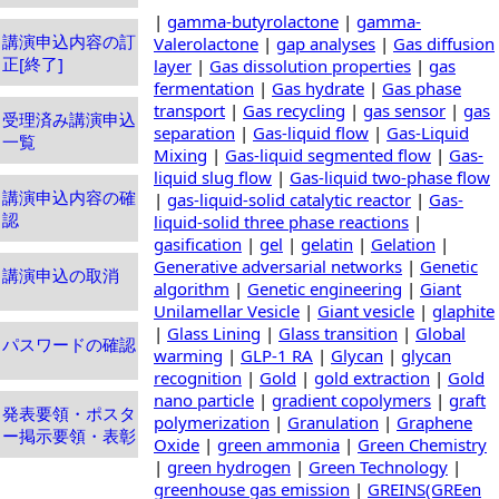
|
gamma-butyrolactone
|
gamma-
講演申込内容の訂
Valerolactone
|
gap analyses
|
Gas diffusion
正[終了]
layer
|
Gas dissolution properties
|
gas
fermentation
|
Gas hydrate
|
Gas phase
transport
|
Gas recycling
|
gas sensor
|
gas
受理済み講演申込
separation
|
Gas-liquid flow
|
Gas-Liquid
一覧
Mixing
|
Gas-liquid segmented flow
|
Gas-
liquid slug flow
|
Gas-liquid two-phase flow
講演申込内容の確
|
gas-liquid-solid catalytic reactor
|
Gas-
認
liquid-solid three phase reactions
|
gasification
|
gel
|
gelatin
|
Gelation
|
Generative adversarial networks
|
Genetic
講演申込の取消
algorithm
|
Genetic engineering
|
Giant
Unilamellar Vesicle
|
Giant vesicle
|
glaphite
|
Glass Lining
|
Glass transition
|
Global
パスワードの確認
warming
|
GLP-1 RA
|
Glycan
|
glycan
recognition
|
Gold
|
gold extraction
|
Gold
nano particle
|
gradient copolymers
|
graft
発表要領・ポスタ
polymerization
|
Granulation
|
Graphene
ー掲示要領・表彰
Oxide
|
green ammonia
|
Green Chemistry
|
green hydrogen
|
Green Technology
|
greenhouse gas emission
|
GREINS(GREen