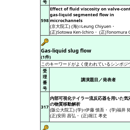
号
Effect of fluid viscosity on valve-con
gas-liquid segmented flow in
598
microchannels
(京大院工) (海)○Leung Chiyuen
・
(正)Sotowa Ken-Ichiro
・
(正)Tonomura 
Gas-liquid slug flow
(1件)
このキーワードがよく使われているシンポジ
受
理
講演題目／発表者
番
号
内部可視化テイラー流反応器を用いた気
の物質移動解析
317
(阪公大院工) (学)○伊藤 慎吾
・
(学)福井 
(正)安田 昌弘
・
(正)堀江 孝史