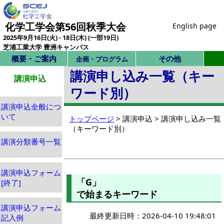
化学工学会第56回秋季大会
English page
2025年9月16日(火) - 18日(木) (一部19日)
芝浦工業大学 豊洲キャンパス
概要・ご案内
その他
企画・プログラム
講演申し込み一覧（キー
講演申込
ワード別）
講演申込全般につ
いて
トップページ
> 講演申込 > 講演申し込み一覧
（キーワード別）
講演分類番号一覧
講演申込フォーム
「G」
[終了]
で始まるキーワード
講演申込フォーム
最終更新日時：2026-04-10 19:48:01
記入例