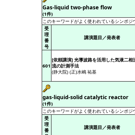
Gas-liquid two-phase flow
(1件)
このキーワードがよく使われているシンポジ
受
理
講演題目／発表者
番
号
[依頼講演] 光導波路を活用した気液二相
601
流の計測手法
(静大院) (正)水嶋 祐基
gas-liquid-solid catalytic reactor
(1件)
このキーワードがよく使われているシンポジ
受
理
講演題目／発表者
番