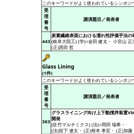
このキーワードがよく使われているシンポジ
受
理
講演題目／発表者
番
号
炭素繊維表面における濡れ性評価手法の
443
(岐阜大院工) (学)○金田 健太
・
小宮山 正
(正)西田 哲
Glass Lining
(1件)
このキーワードがよく使われているシンポジ
受
理
講演題目／発表者
番
号
グラスライニング向け上下動撹拌装置VM
開発
363
(佐竹マルチミクス) (法)○岡田 瑞希
・
(法)舘下 遼太
・
(正)根本 孝宏
・
(正)加藤