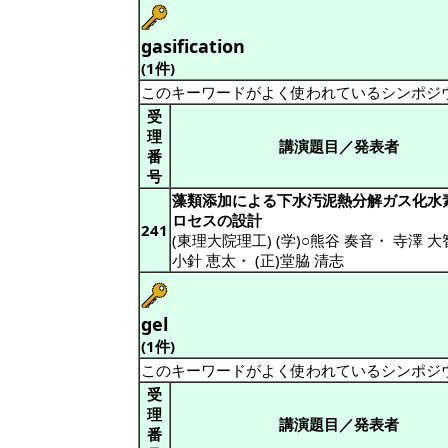
gasification
(1件)
このキーワードがよく使われているシンポジ
受
理
講演題目／発表者
番
号
藻類添加による下水汚泥熱分解ガス化水
ロセスの設計
241
(東理大院理工) (学)○熊谷 奏音
・
寺澤 大
小針 恵太
・
(正)堂脇 清志
gel
(1件)
このキーワードがよく使われているシンポジ
受
理
講演題目／発表者
番