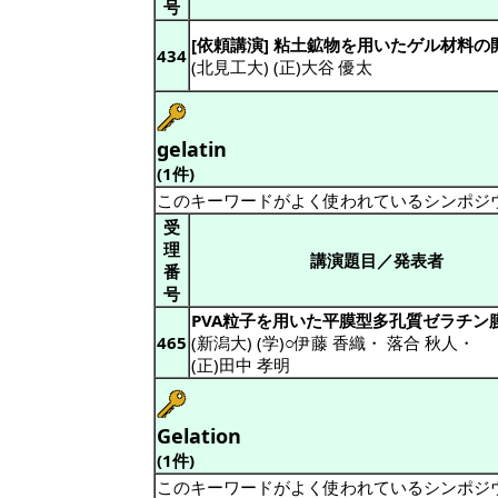
号
[依頼講演] 粘土鉱物を用いたゲル材料の
434
(北見工大) (正)大谷 優太
gelatin
(1件)
このキーワードがよく使われているシンポジ
受
理
講演題目／発表者
番
号
PVA粒子を用いた平膜型多孔質ゼラチン
465
(新潟大) (学)○伊藤 香織
・
落合 秋人
・
(正)田中 孝明
Gelation
(1件)
このキーワードがよく使われているシンポジ