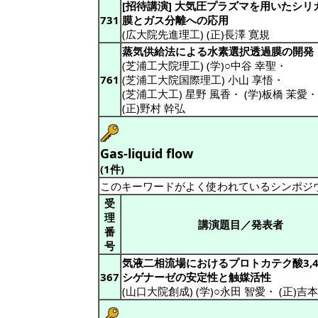
[招待講演] 大気圧プラズマを用いたシリ
731
膜とガス分離への応用
(広大院先進理工) (正)長澤 寛規
蒸気供給法による水素選択透過膜の開発
(芝浦工大院理工) (学)○中谷 幸聖
・
761
(芝浦工大院国際理工) 小山 享悟
・
(芝浦工大工) 星野 風香
・
(学)板橋 茉愛
・
(正)野村 幹弘
Gas-liquid flow
(1件)
このキーワードがよく使われているシンポジ
受
理
講演題目／発表者
番
号
気液二相流場におけるプロトカテク酸3,
367
シゲナーゼの安定性と触媒活性
(山口大院創成) (学)○永田 智愛
・
(正)吉本