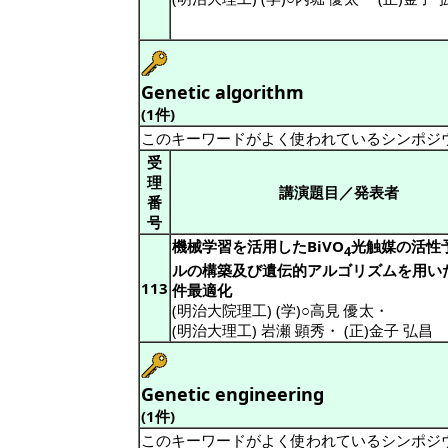
Genetic algorithm
(1件)
このキーワードがよく使われているシンポジ
受
理
講演題目／発表者
番
号
機械学習を活用したBiVO
光触媒の活性
4
ルの構築及び遺伝的アルゴリズムを用い
113
件最適化
(明治大院理工) (学)○高見 優太
・
(明治大理工) 岩瀬 顕秀
・
(正)金子 弘昌
Genetic engineering
(1件)
このキーワードがよく使われているシンポジ