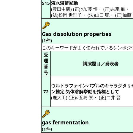
515
液水滞留挙動
(豊田中研) (正)○加藤 悟
・
(正)吉宗 航
・
(法)松岡 世理子
・
(法)山口 聡
・
(正)加藤
Gas dissolution properties
(1件)
このキーワードがよく使われているシンポジ
受
理
講演題目／発表者
番
号
ウルトラファインバブルのキャラクタリ
72
ン推定:気体溶解挙動を指標として
(鹿大工) (正)○五島 崇
・
(正)二井 晋
gas fermentation
(1件)