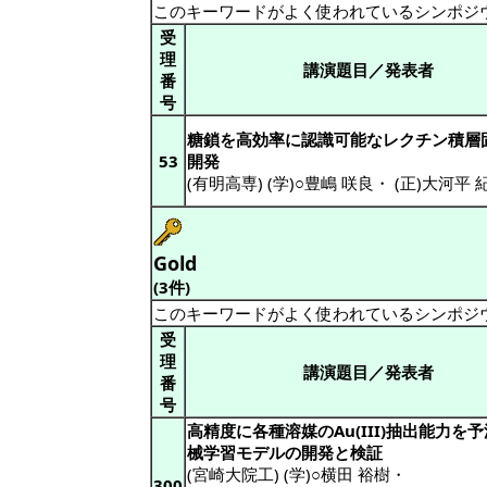
このキーワードがよく使われているシンポジ
受
理
講演題目／発表者
番
号
糖鎖を高効率に認識可能なレクチン積層
53
開発
(有明高専) (学)○豊嶋 咲良
・
(正)大河平 
Gold
(3件)
このキーワードがよく使われているシンポジ
受
理
講演題目／発表者
番
号
高精度に各種溶媒のAu(III)抽出能力を
械学習モデルの開発と検証
(宮崎大院工) (学)○横田 裕樹
・
300