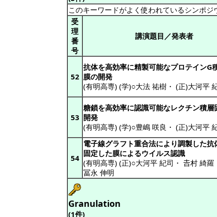
このキーワードがよく使われているシンポジ
受
理
講演題目／発表者
番
号
抗体を高効率に精製可能なプロテインG
52
膜の開発
(有明高専) (学)○大法 祐樹
・
(正)大河平 
糖鎖を高効率に認識可能なレクチン積層
53
開発
(有明高専) (学)○豊嶋 咲良
・
(正)大河平 
電子線グラフト重合法により調製した抗
固定した膜によるウイルス認識
54
(有明高専) (正)○大河平 紀司
・
𠮷村 綺羅
冨永 伸明
Granulation
(1件)