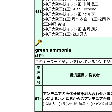
(神戸大院科技イノ) (正)中川 敬三
・
(神戸大院工) (正)Guan Kecheng
・
458
(神戸大院科技イノ) (正)北河 享
・
(神戸大院工) (正)岡本 泰直
・
(正)松岡 淳
(正)神尾 英治
・
(神戸大院科技イノ) (正)吉岡 朋久
・
(神戸大院工) (正)松山 秀人
green ammonia
(3件)
このキーワードがよく使われているシンポジ
受
理
講演題目／発表者
番
号
アンモニアの液化分離を組み合わせた電
574
ルによる水と窒素からのアンモニア合成
(福岡大工) (学)○相良 頼星
・
(正)久保田 