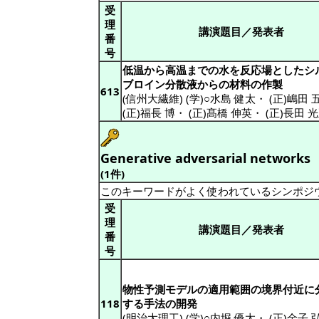
受
理
講演題目／発表者
番
号
低温から高温までの水を反応場としたシ
ブロイン分散液からの材料の作製
613
(信州大繊維) (学)○水島 健太
・
(正)嶋田 
(正)福長 博
・
(正)髙橋 伸英
・
(正)長田 
Generative adversarial networks
(1件)
このキーワードがよく使われているシンポジ
受
理
講演題目／発表者
番
号
物性予測モデルの適用範囲の境界付近に
118
する手法の開発
(明治大理工) (学)○内堀 優太
・
(正)金子 