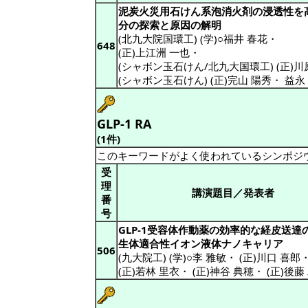
泥炭火災用石けん系泡消火剤の浸透性を
分の探索と原因の解明
(北九大院国環工) (学)○福井 春花
・
648
(正)上江洲 一也
・
(シャボン玉石けん/北九大国環工) (正)川
(シャボン玉石けん) (正)完山 陽秀
・
益永
GLP-1 RA
(1件)
このキーワードがよく使われているシンポジ
受
理
講演題目／発表者
番
号
GLP-1受容体作動薬の効率的な経皮送達
生体適合性イオン液体ナノキャリア
506
(九大院工) (学)○李 雅敏
・
(正)川口 喜郎
(正)若林 里衣
・
(正)神谷 典穂
・
(正)後藤