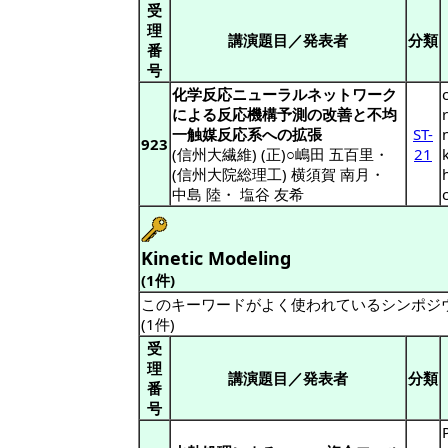
受
理
講演題目／発表者
分類
番
号
化学反応ニューラルネットワーク
による反応機構予測の改善と不均
一触媒反応系への拡張
ST-
923
(信州大繊維) (正)○嶋田 五百里
・
21
(信州大院総理工) 横須賀 南月
・
中島 陸
・
塩谷 友希
Kinetic Modeling
(1件)
このキーワードがよく使われているシンポジ
(1件)
受
理
講演題目／発表者
分類
番
号