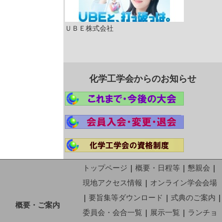
ＵＢＥ株式会社
化学工学会からのお知らせ
トップページ
|
概要・日程等
|
懇親会
|
現地アクセス情報
|
オンライン学会会場
|
要旨集等ダウンロード
|
式典のご案内
|
概要・ご案内
委員会・会合一覧
|
展示一覧
|
ランチョ