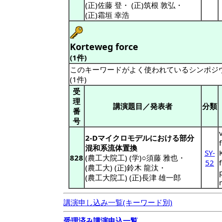
(正)佐藤 登
・
(正)筑根 敦弘
・
(正)霜垣 幸浩
Korteweg force
(1件)
このキーワードがよく使われているシンポジ
(1件)
受
理
講演題目／発表者
分類
番
号
2-Dマイクロモデルにおける部分
混和系流体置換
SY-
828
(農工大院工) (学)○須藤 雅也
・
52
(農工大) (正)鈴木 龍汰
・
(農工大院工) (正)長津 雄一郎
講演申し込み一覧(キーワード別)
受理済み講演申込一覧