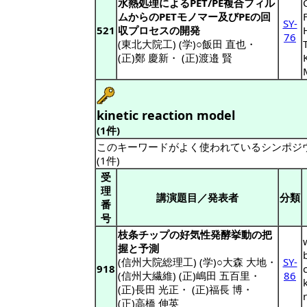
水熱処理によるPET/PE複合フィル
ムからのPETモノマー及びPEの回
SY-
521
収プロセスの開発
76
(東北大院工) (学)○飯田 直也
・
(正)鄭 慶新
・
(正)渡邉 賢
kinetic reaction model
(1件)
このキーワードがよく使われているシンポジ
(1件)
受
理
講演題目／発表者
分類
番
号
枝条チップの好気性発酵挙動の把
握と予測
(信州大院総理工) (学)○大森 大地
・
SY-
918
(信州大繊維) (正)嶋田 五百里
・
86
(正)長田 光正
・
(正)福長 博
・
(正)高橋 伸英