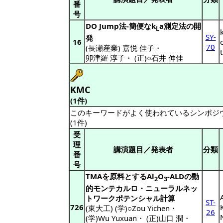
番
号
DO Jump法-簡便なk
a測定法の開
L
SY-
発
16
70
(長瀬産業) 嘉悦 佳子
・
卯津羅 淳子
・
(正)○石井 伸佳
KMC
(1件)
このキーワードがよく使われているシンポジ
(1件)
受
理
講演題目／発表者
分類
番
号
TMAを原料とするAl
O
-ALDの動
2
3
的モンテカルロ・ニューラルネッ
トワークポテンシャル計算
ST-
726
(東大工) (学)○Zou Yichen
・
26
(学)Wu Yuxuan
・
(正)山口 潤
・