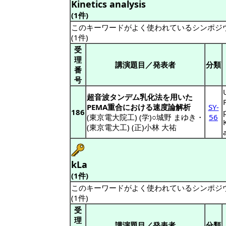
Kinetics analysis
(1件)
このキーワードがよく使われているシンポジ
(1件)
受
理
講演題目／発表者
分類
番
号
超音波タンデム乳化法を用いた
PEMA重合における速度論解析
SY-
186
(東京電大院工) (学)○城野 まゆき
・
56
(東京電大工) (正)小林 大祐
kLa
(1件)
このキーワードがよく使われているシンポジ
(1件)
受
理
講演題目／発表者
分類