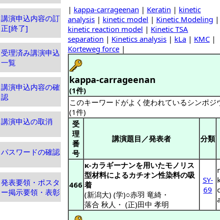
|
kappa-carrageenan
|
Keratin
|
kinetic
講演申込内容の訂
analysis
|
kinetic model
|
Kinetic Modeling
|
正[終了]
kinetic reaction model
|
Kinetic TSA
separation
|
Kinetics analysis
|
kLa
|
KMC
|
Korteweg force
|
受理済み講演申込
一覧
kappa-carrageenan
講演申込内容の確
(1件)
認
このキーワードがよく使われているシンポジ
(1件)
講演申込の取消
受
理
講演題目／発表者
分類
番
パスワードの確認
号
κ-カラギーナンを用いたモノリス
型材料によるカチオン性染料の吸
SY-
発表要領・ポスタ
466
着
69
ー掲示要領・表彰
(新潟大) (学)○赤羽 竜綺
・
落合 秋人
・
(正)田中 孝明