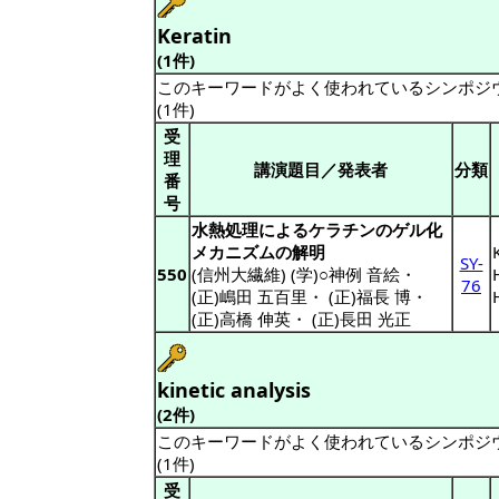
Keratin
(1件)
このキーワードがよく使われているシンポジ
(1件)
受
理
講演題目／発表者
分類
番
号
水熱処理によるケラチンのゲル化
メカニズムの解明
SY-
550
(信州大繊維) (学)○神例 音絵
・
76
(正)嶋田 五百里
・
(正)福長 博
・
(正)高橋 伸英
・
(正)長田 光正
kinetic analysis
(2件)
このキーワードがよく使われているシンポジ
(1件)
受