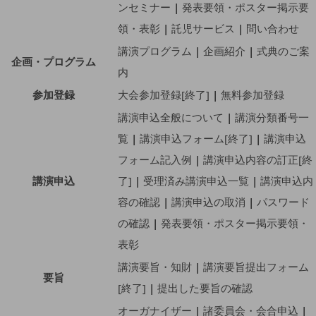
ンセミナー
|
発表要領・ポスター掲示要
領・表彰
|
託児サービス
|
問い合わせ
講演プログラム
|
企画紹介
|
式典のご案
企画・プログラム
内
参加登録
大会参加登録[終了]
|
無料参加登録
講演申込全般について
|
講演分類番号一
覧
|
講演申込フォーム[終了]
|
講演申込
フォーム記入例
|
講演申込内容の訂正[終
講演申込
了]
|
受理済み講演申込一覧
|
講演申込内
容の確認
|
講演申込の取消
|
パスワード
の確認
|
発表要領・ポスター掲示要領・
表彰
講演要旨・知財
|
講演要旨提出フォーム
要旨
[終了]
|
提出した要旨の確認
オーガナイザー
|
諸委員会・会合申込
|