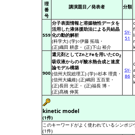
理
講演題目／発表者
分類
番
号
分子表面情報と溶媒物性データを
活用した液体援助法による共結晶
SY-
559
化の動的解析
51
(科学大) (学)○伊藤 拓哉
・
(正)織田 耕彦
・
(正)下山 裕介
還元剤としてZnとFeを用いたCO
2
吸収液からのギ酸水熱合成と速度
論モデル構築
SY-
a
900
(信州大院総理工) (学)○杉本 理貴
・
86
(信州大繊維) (正)嶋田 五百里
・
(正)長田 光正
・
(正)福長 博
・
(正)髙橋 伸英
kinetic model
(1件)
このキーワードがよく使われているシンポジ
(1件)