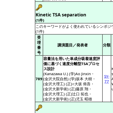
Kinetic TSA separation
(1件)
このキーワードがよく使われているシンポジ
(1件)
受
理
講演題目／発表者
分類
番
号
容量法を用いた単成分吸着速度評
価に基づく速度分離型TSAプロセ
ス設計
(Kanazawa U.) (学)Ao Jinxin
・
SY-
789
(金沢大院自然) (学)坂本 大樹
・
77
(金沢大理工) (正)○大坂 侑吾
・
(金沢大新学術) (正)藤原 翔
・
(金沢大理工) (正)辻口 拓也
・
(金沢大新学術) (正)児玉 昭雄