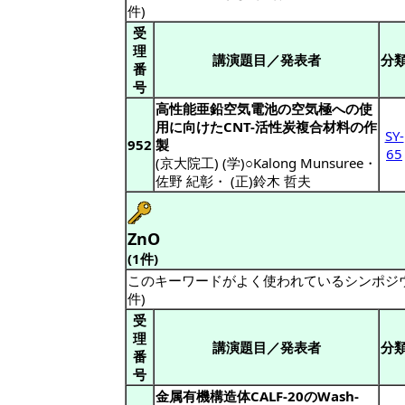
件)
受
理
講演題目／発表者
分
番
号
高性能亜鉛空気電池の空気極への使
用に向けたCNT-活性炭複合材料の作
SY-
952
製
65
(京大院工) (学)○Kalong Munsuree
・
佐野 紀彰
・
(正)鈴木 哲夫
ZnO
(1件)
このキーワードがよく使われているシンポジ
件)
受
理
講演題目／発表者
分
番
号
金属有機構造体CALF-20のWash-