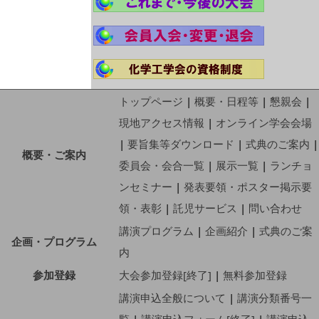
トップページ
|
概要・日程等
|
懇親会
|
現地アクセス情報
|
オンライン学会会場
|
要旨集等ダウンロード
|
式典のご案内
|
概要・ご案内
委員会・会合一覧
|
展示一覧
|
ランチョ
ンセミナー
|
発表要領・ポスター掲示要
領・表彰
|
託児サービス
|
問い合わせ
講演プログラム
|
企画紹介
|
式典のご案
企画・プログラム
内
参加登録
大会参加登録[終了]
|
無料参加登録
講演申込全般について
|
講演分類番号一