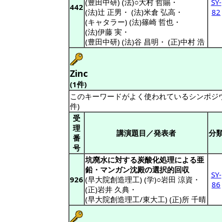
(豊田中研) (法)○大村 哲賜
・
SY-
442
(法)辻 正男
・
(法)米倉 弘高
・
82
(キャタラー) (法)篠崎 哲也
・
(法)伊藤 実
・
(豊田中研) (法)谷 昌明
・
(正)中村 浩
Zinc
(1件)
このキーワードがよく使われているシンポジ
件)
受
理
講演題目／発表者
分
番
号
坑廃水に対する炭酸化処理による亜
鉛・マンガン沈殿の選択的回収
SY-
926
(早大院創造理工) (学)○岩田 涼資
・
86
(正)岩井 久典
・
(早大院創造理工/東大工) (正)所 千晴