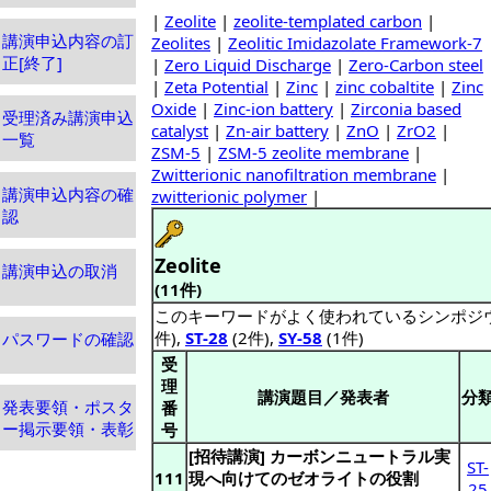
|
Zeolite
|
zeolite-templated carbon
|
講演申込内容の訂
Zeolites
|
Zeolitic Imidazolate Framework-7
正[終了]
|
Zero Liquid Discharge
|
Zero-Carbon steel
|
Zeta Potential
|
Zinc
|
zinc cobaltite
|
Zinc
Oxide
|
Zinc-ion battery
|
Zirconia based
受理済み講演申込
catalyst
|
Zn-air battery
|
ZnO
|
ZrO2
|
一覧
ZSM-5
|
ZSM-5 zeolite membrane
|
Zwitterionic nanofiltration membrane
|
講演申込内容の確
zwitterionic polymer
|
認
Zeolite
講演申込の取消
(11件)
このキーワードがよく使われているシンポジ
件),
ST-28
(2件),
SY-58
(1件)
パスワードの確認
受
理
講演題目／発表者
分
発表要領・ポスタ
番
ー掲示要領・表彰
号
[招待講演] カーボンニュートラル実
ST-
111
現へ向けてのゼオライトの役割
25