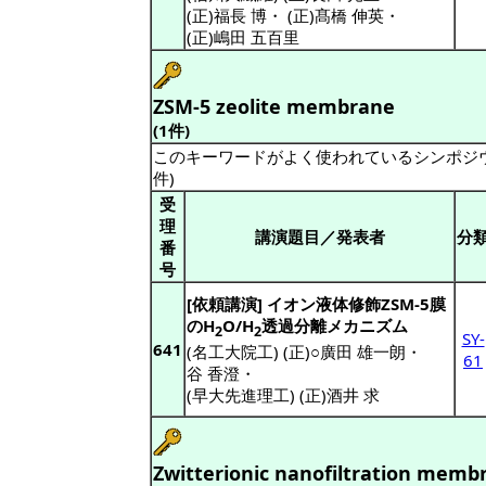
(正)福長 博
・
(正)髙橋 伸英
・
(正)嶋田 五百里
ZSM-5 zeolite membrane
(1件)
このキーワードがよく使われているシンポジ
件)
受
理
講演題目／発表者
分
番
号
[依頼講演] イオン液体修飾ZSM-5膜
のH
O/H
透過分離メカニズム
2
2
SY-
641
(名工大院工) (正)○廣田 雄一朗
・
61
谷 香澄
・
(早大先進理工) (正)酒井 求
Zwitterionic nanofiltration memb