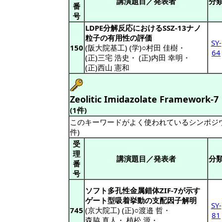
講演題目／発表者
分
番
号
LDPE分解反応におけるSSZ-13ナノ
粒子の有用性の評価
SY-
150
(阪大院基工) (学)○村田 佳樹
・
64
(正)三宅 浩史
・
(正)内田 幸明
・
(正)西山 憲和
Zeolitic Imidazolate Framework-7
(1件)
このキーワードがよく使われているシンポジ
件)
受
理
講演題目／発表者
分
番
号
ソフト多孔性金属錯体ZIF-7が示す
ゲート型吸着挙動の支配因子解明
SY-
745
(京大院工) (正)○渡邉 哲
・
81
森脇 真人
・
植松 源
・