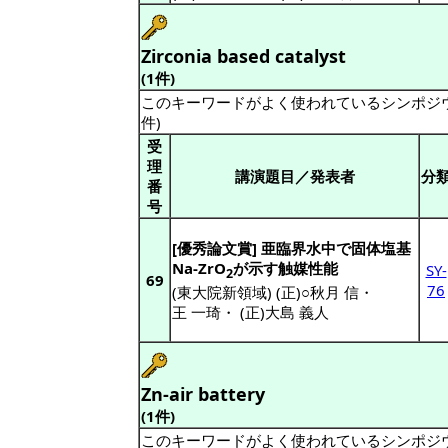
Zirconia based catalyst
(1件)
このキーワードがよく使われているシンポジ
件)
受
理
講演題目／発表者
分
番
号
[優秀論文賞] 亜臨界水中で固体塩基
Na-ZrO
が示す触媒性能
SY-
2
69
76
(東大院新領域) (正)○秋月 信
・
王 一琦
・
(正)大島 義人
Zn-air battery
(1件)
このキーワードがよく使われているシンポジ