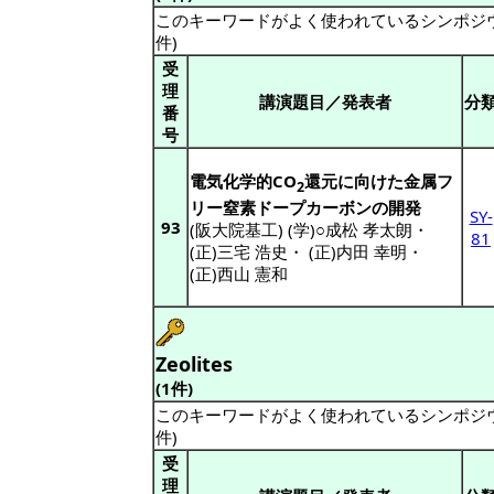
このキーワードがよく使われているシンポジ
件)
受
理
講演題目／発表者
分
番
号
電気化学的CO
還元に向けた金属フ
2
リー窒素ドープカーボンの開発
SY-
93
(阪大院基工) (学)○成松 孝太朗
・
81
(正)三宅 浩史
・
(正)内田 幸明
・
(正)西山 憲和
Zeolites
(1件)
このキーワードがよく使われているシンポジ
件)
受
理