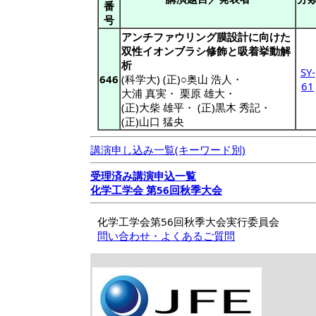
番
号
アンチファウリング膜設計に向けた
双性イオンブラシ修飾と吸着挙動解
析
SY-
646
(科学大) (正)○奥山 浩人
・
61
大浦 真実
・
栗原 雄大
・
(正)大柴 雄平
・
(正)黒木 秀記
・
(正)山口 猛央
講演申し込み一覧(キーワード別)
受理済み講演申込一覧
化学工学会 第56回秋季大会
化学工学会第56回秋季大会実行委員会
問い合わせ・よくあるご質問