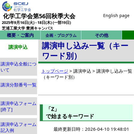
化学工学会第56回秋季大会
English page
2025年9月16日(火) - 18日(木) (一部19日)
芝浦工業大学 豊洲キャンパス
概要・ご案内
その他
企画・プログラム
講演申し込み一覧（キー
講演申込
ワード別）
講演申込全般につ
いて
トップページ
> 講演申込 > 講演申し込み一覧
（キーワード別）
講演分類番号一覧
講演申込フォーム
「Z」
[終了]
で始まるキーワード
講演申込フォーム
最終更新日時：2026-04-10 19:48:01
記入例