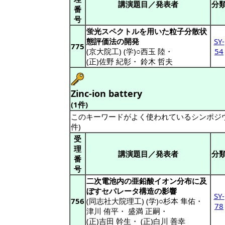
講演題目／発表者
分
番
号
蛍光スペクトルを用いた粒子分散状
態評価法の開発
SY-
775
(京大院工) (学)○西玉 陸
・
54
(正)佐野 紀彰
・
鈴木 哲夫
Zinc-ion battery
(1件)
このキーワードがよく使われているシンポジ
件)
受
理
講演題目／発表者
分
番
号
二次電池内の亜鉛酸イオン分布に及
ぼすセパレータ構造の影響
SY-
756
(同志社大院理工) (学)○杉本 隼佑
・
78
津川 侑平
・
盛満 正嗣
・
(正)吉田 幹生
・
(正)白川 善幸