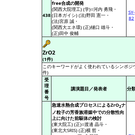
free合成の開発
(関西大院理工) (学)○河内 勇飛
・
SY-
438
(日本ガイシ) (法)野田 憲一
・
82
(法)宮原 誠
・
(関西大エネ環) (正)樋口 雄斗
・
(正)田中 俊輔
ZrO2
(1件)
このキーワードがよく使われているシンポジ
件)
受
理
講演題目／発表者
分
番
号
急速水熱合成プロセスによるZrO
ナ
2
ノ粒子の芳香族溶媒中での分散性向
上に向けた前駆体の検討
(東大院工) (正)○渡邊 晶斗
・
(東北大SRIS) (正)横 哲
・