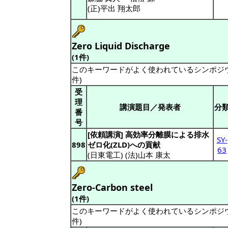
(正)平出 翔太郎
Zero Liquid Discharge
(1件)
このキーワードがよく使われているシンポジ
件)
受
理
講演題目／発表者
分
番
号
[依頼講演] 高効率分離膜による排水
SY-
898
ゼロ化(ZLD)への貢献
63
(日東電工) (法)山本 康太
Zero-Carbon steel
(1件)
このキーワードがよく使われているシンポジ
件)