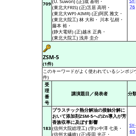
SY-
(U. Suwon) (正)成 基明
・
709
76
(東北大FRIS) (正)笘居 高明
・
(東北大WPI-AIMR) (正)阿尻 雅文
・
(東北大院工) 林 大和
・
川本 弘樹
・
藤本 裕
・
(静大電研) (正)越水 正典
・
(東北大院工) 浅井 圭介
ZSM-5
(1件)
このキーワードがよく使われているシンポジ
件)
受
理
講演題目／発表者
分
番
号
プラスチック熱分解油の接触分解に
おいて添加剤ZSM-5へのZn導入が芳
香族収率に及ぼす影響
SY-
183
(信州大院総理工) (学)○中澤 七美
・
65
(信州大繊維) (正)長田 光正
・