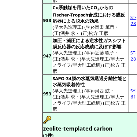
彦
Co系触媒を用いたCO
からの
2
Fischer-Tropsch合成における膜反
ST-
933
応器による脱水の効果
28
(早大先進理工) (学)○岡田 篤門
・
(正)酒井 求
・
(正)松方 正彦
加圧・減圧による逆水性ガスシフト
膜反応器の反応成績に及ぼす影響
(早大先進理工) (学)○近藤 聡子
・
ST-
947
(正)酒井 求
・(早大先進理工/早大ナ
28
ノライフ/早大理工総研) (正)松方 正
彦
SAPO-34膜の水蒸気透過分離性能と
水蒸気吸着特性
(早大先進理工) (学)○河西 航
・
SY-
953
(正)酒井 求
・(早大先進理工/早大ナ
61
ノライフ/早大理工総研) (正)松方 正
彦
zeolite-templated carbon
(1件)