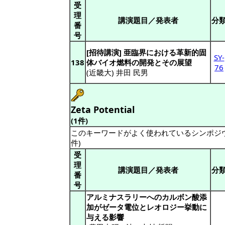
受
理
講演題目／発表者
分
番
号
[招待講演] 亜臨界における革新的固
SY-
138
体バイオ燃料の開発とその展望
76
(近畿大) 井田 民男
Zeta Potential
(1件)
このキーワードがよく使われているシンポジ
件)
受
理
講演題目／発表者
分
番
号
アルミナスラリーへのカルボン酸添
加がゼータ電位とレオロジー挙動に
与える影響