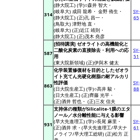
(静大院工) (学)○森井 智大
・
(岐阜大) 成田 龍希
・
金野 侑生
・
SY-
314
(静大院工) (正)孔 昌一
・
65
(鳥取大) 津野地 直
・
(岐阜大) (正)近江 靖則
・
(静大院工) (正)茂木 堯彦
[招待講演] ゼオライトの高機能化と
二酸化炭素の直接除去・利用への応
SY-
587
用
51
(東大院新領域) (正)伊與木 健太
化学装置修復材を目的としたゼオラ
イト充てん光硬化樹脂の耐アルカリ
性評価
SY-
863
(日大院生産工) (学)○髙井 駿
・
88
(日大生産工) (正)齊藤 光平
・
(正)酒井 哲也
・
(正)三友 信夫
支持体の種類がSilicalite-1膜のエタ
ノール／水分離性能に与える影響
(早大先進理工) (学)○長尾 麻里
・
SY-
931
(正)酒井 求
・(早大先進理工/早大ナ
61
ノライフ/早大理工総研) (正)松方 正