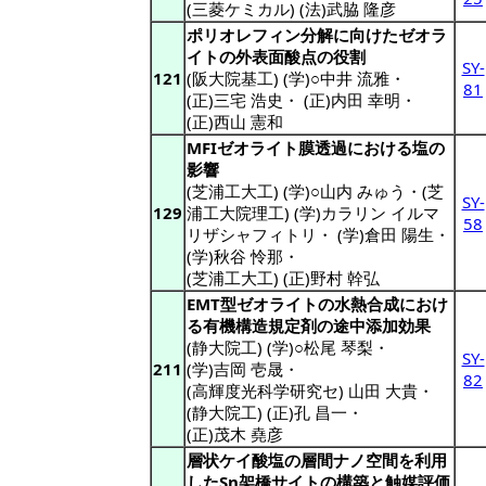
(三菱ケミカル) (法)武脇 隆彦
ポリオレフィン分解に向けたゼオラ
イトの外表面酸点の役割
SY-
121
(阪大院基工) (学)○中井 流雅
・
81
(正)三宅 浩史
・
(正)内田 幸明
・
(正)西山 憲和
MFIゼオライト膜透過における塩の
影響
(芝浦工大工) (学)○山内 みゅう
・(芝
SY-
129
浦工大院理工) (学)カラリン イルマ
58
リザシャフィトリ・
(学)倉田 陽生
・
(学)秋谷 怜那
・
(芝浦工大工) (正)野村 幹弘
EMT型ゼオライトの水熱合成におけ
る有機構造規定剤の途中添加効果
(静大院工) (学)○松尾 琴梨
・
SY-
211
(学)吉岡 壱晟
・
82
(高輝度光科学研究セ) 山田 大貴
・
(静大院工) (正)孔 昌一
・
(正)茂木 堯彦
層状ケイ酸塩の層間ナノ空間を利用
したSn架橋サイトの構築と触媒評価