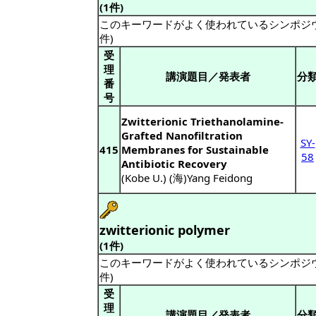
(1件)
このキーワードがよく使われているシンポジ
件)
受
理
講演題目／発表者
分
番
号
Zwitterionic Triethanolamine-
Grafted Nanofiltration
SY-
415
Membranes for Sustainable
58
Antibiotic Recovery
(Kobe U.) (海)Yang Feidong
zwitterionic polymer
(1件)
このキーワードがよく使われているシンポジ
件)
受
理
講演題目／発表者
分