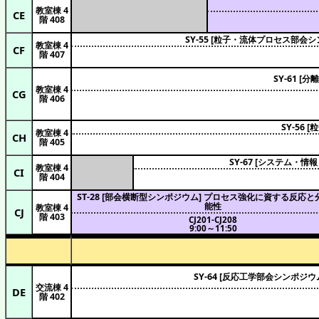
教室棟 4
CE
階 408
SY-55 [粒子・流体プロセス部
教室棟 4
CF
階 407
SY-61 
教室棟 4
CG
階 406
SY-56
教室棟 4
CH
階 405
SY-67 [システム
教室棟 4
CI
階 404
ST-28 [部会横断型シンポジウム] プロセス強化に資する反応
能性
教室棟 4
CJ
階 403
CJ201-CJ208
9:00～11:50
SY-64 [反応工学部会シンポ
交流棟 4
DE
階 402