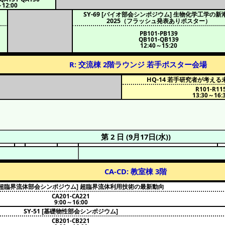
～12:00
SY-69 [バイオ部会シンポジウム] 生物化学工学の新
2025（フラッシュ発表ありポスター）
PB101-PB139
QB101-QB139
12:40～15:20
R: 交流棟 2階ラウンジ 若手ポスター会場
HQ-14 若手研究者が考え
R101-R11
13:30～16:
第 2 日 (9月17日(水))
CA-CD: 教室棟 3階
6 [超臨界流体部会シンポジウム] 超臨界流体利用技術の最新動向
CA201-CA221
9:00～16:00
SY-51 [基礎物性部会シンポジウム]
CB201-CB221