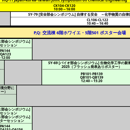
HQ-11 Japan-Korea-Taiwan Joint Symposium on Chemical Engineering
CK104-CK120
10:00～16:00
SY-79 [安全部会シンポジウム] 自律する安全 ～化学物質の自
CL106-CL122
10:40～16:40
P,Q: 交流棟 6階ホワイエ・5階501 ポスター会場
セス部会シンポジウム]
ーセッション
-PA144
-QA123
～12:00
SY-69 [バイオ部会シンポジウム] 生物化学工学の新
2025（フラッシュ発表ありポスター）
PB101-PB139
QB101-QB139
12:40～15:20
環境分野に
ター）
セス部会シンポジウム]
ーセッション
セス部会シンポジウム]
スターセッション
-PA144
QA151-QA156