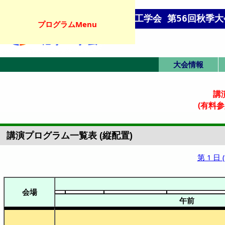
化学工学会 第56回秋季大
プログラムMenu
大会情報
オンライン会場
英語プログラム
現地アクセス
大会トップ
英語トップ
発表要領
講
(有料
講演プログラム一覧表 (縦配置)
第 1 日 
会場
午前