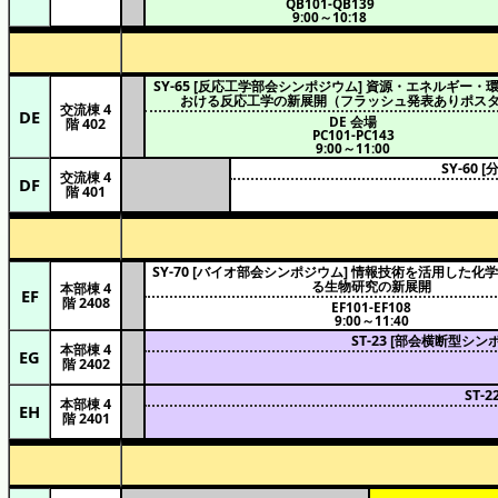
QB101-QB139
9:00～10:18
SY-65 [反応工学部会シンポジウム] 資源・エネルギー・
おける反応工学の新展開（フラッシュ発表ありポス
交流棟 4
DE
DE 会場
階 402
PC101-PC143
9:00～11:00
SY-60
交流棟 4
DF
階 401
SY-70 [バイオ部会シンポジウム] 情報技術を活用した
る生物研究の新展開
本部棟 4
EF
階 2408
EF101-EF108
9:00～11:40
ST-23 [部会横断型
本部棟 4
EG
階 2402
ST
本部棟 4
EH
階 2401