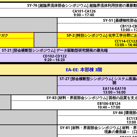
SY-76 [超臨界流体部会シンポジウム] 超臨界流体利用技術の最新
CA101-CA126
9:00～17:40
SY-51 [基礎物性
CB113-C
13:00～17
ウガク
SP-2 [特別シンポジウム] 化学工学分
CC114-CC12
13:00～16:4
ST-21 [部会横断型シンポジウム] データ駆動型研究開発の最先端
CD102-CD122
9:20～16:20
EA-EE: 本部棟 3階
ST-27 [部会横断型シンポジウム] システム
開
EA114-EA119
13:00～16:00
SY-83 [材料・界面部会シンポジウム] 固相の品質を
EB106-EB124
10:40～17:00
SY-86 [環
EC113
13:00
SY-81 [材料・界面部会シンポジウム] 材料
現象の最前線～（