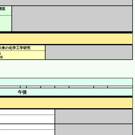
潮流
る未来の化学工学研究
5
30
午後