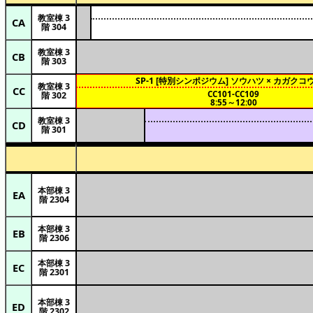
教室棟 3
CA
階 304
教室棟 3
CB
階 303
SP-1 [特別シンポジウム] ソウハツ × カガクコ
教室棟 3
CC
CC101-CC109
階 302
8:55～12:00
教室棟 3
CD
階 301
本部棟 3
EA
階 2304
本部棟 3
EB
階 2306
本部棟 3
EC
階 2301
本部棟 3
ED
階 2302