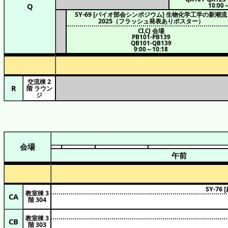
Q
10:00
SY-69 [バイオ部会シンポジウム] 生物化学工学の新潮流
2025（フラッシュ発表ありポスター）
CI,CJ 会場
PB101-PB139
QB101-QB139
9:00～10:18
交流棟 2
R
階 ラウン
ジ
会場
午前
SY-7
教室棟 3
CA
階 304
教室棟 3
CB
階 303