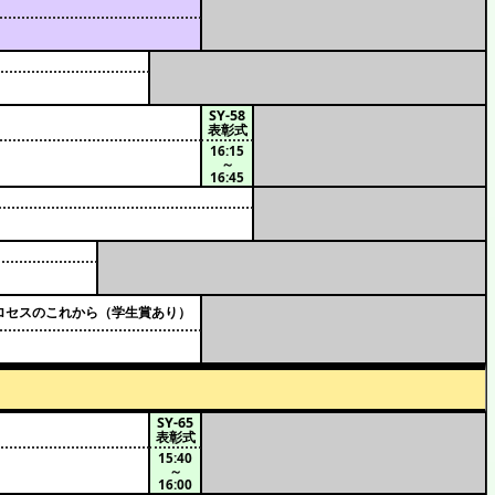
SY-58
表彰式
16:15
～
16:45
学プロセスのこれから（学生賞あり）
SY-65
表彰式
15:40
～
16:00