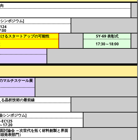
動向
部会シンポジウム]
B124
:00
野におけるスタートアップの可能性
SY-69 表彰式
2
17:30～18:00
0
医薬のマルチスケール展
支える晶析技術の最前線
境部会シンポジウム]
-EC125
～17:20
・界面討論会 ～次世代を拓く材料創製と界面
口頭発表部門）