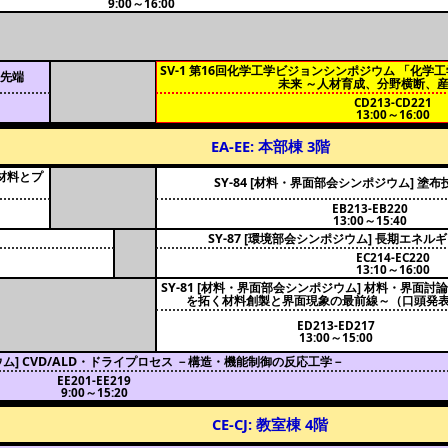
9:00～16:00
SV-1 第16回化学工学ビジョンシンポジウム 「化
最先端
未来 ～人材育成、分野横断、
CD213-CD221
13:00～16:00
EA-EE: 本部棟 3階
ス材料とプ
SY-84 [材料・界面部会シンポジウム] 塗
EB213-EB220
13:00～15:40
SY-87 [環境部会シンポジウム] 長期エネ
EC214-EC220
13:10～16:00
SY-81 [材料・界面部会シンポジウム] 材料・界面討
を拓く材料創製と界面現象の最前線～（口頭発
ED213-ED217
13:00～15:00
ジウム] CVD/ALD・ドライプロセス －構造・機能制御の反応工学－
EE201-EE219
9:00～15:20
CE-CJ: 教室棟 4階