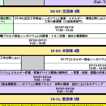
13:00～17
DE-DF: 交流棟 4階
環境分野に
SY-64 [反応工学部会シンポジウム] 資源・エネルギー・環境分野にお
ター）
工学の新展開（口頭発表部門）
DE107-DE119
11:00～15:20
 [分離プロセス部会シンポジウム] (3)吸着・イオン交換・抽出の最新動向
DF102-DF121
9:20～16:00
EF-EH: 本部棟 4階
化学工学分野におけ
SY-77 [エネルギー部会シンポジウ
EF113-EF123
13:00～16:4
シンポジウム] エネルギー貯蔵・変換デバイス開発の新時代 ～背景・技術・課題の共有
EG101-EG124
9:00～17:00
-22 [部会横断型シンポジウム] 環境プロセス・材料の開発・設計におけるモデリン
EH101-EH126
9:00～17:40
CK-CL: 教室棟 5階