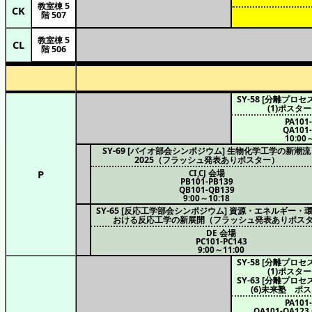
教室棟 5
CK
階 507
教室棟 5
CL
階 506
SY-58 [分離プロ
(1)ポスタ
PA101
QA101
10:00
SY-69 [バイオ部会シンポジウム] 生物化学工学の新潮流
2025（フラッシュ発表ありポスター）
P
CI,CJ 会場
PB101-PB139
QB101-QB139
9:00～10:18
SY-65 [反応工学部会シンポジウム] 資源・エネルギー・
おける反応工学の新展開（フラッシュ発表ありポス
DE 会場
PC101-PC143
9:00～11:00
SY-58 [分離プロ
(1)ポスタ
SY-63 [分離プロ
(6)未来塾 ポ
PA101
QA101-QA123