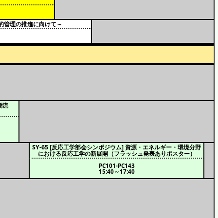
律的管理の推進に向けて～
潮流
SY-65 [反応工学部会シンポジウム] 資源・エネルギー・環境分野
における反応工学の新展開（フラッシュ発表ありポスター）
PC101-PC143
15:40～17:40