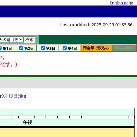
English page
Last modified: 2025-09-29 01:33:36
部会等で絞込み
絞込み解除
覧
覧
エ
ジ
第1日
第2日
第3日
第4日
い。
です。)
 (9月19日(金))
午後