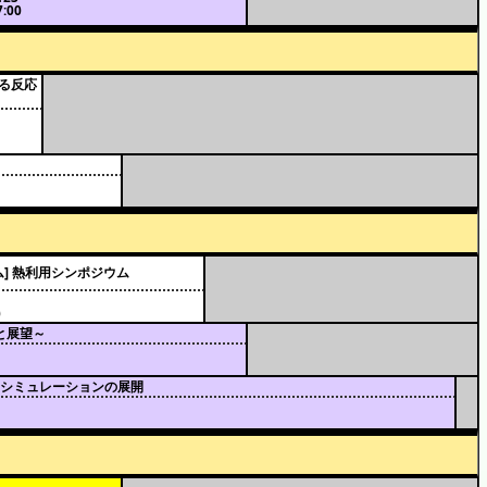
:00
ける反応
ム] 熱利用シンポジウム
0
と展望～
グ・シミュレーションの展開