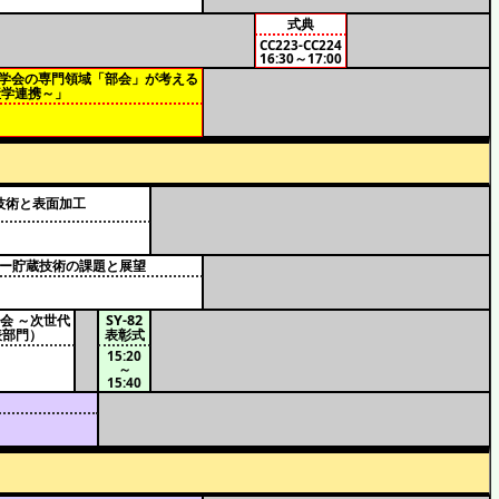
式典
CC223-CC224
16:30～17:00
学工学会の専門領域「部会」が考える
産学連携～」
布技術と表面加工
ルギー貯蔵技術の課題と展望
論会 ～次世代
SY-82
表部門）
表彰式
15:20
～
15:40