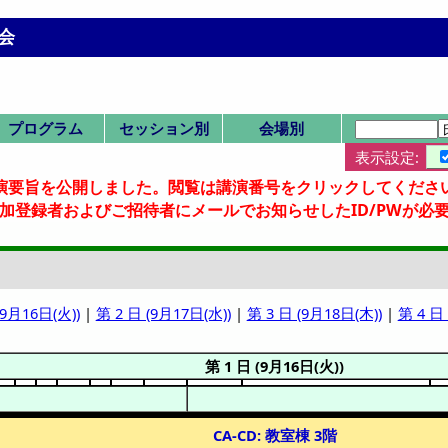
会
プログラム
セッション別
会場別
表示設定:
プログラムMen
一覧表(横配置)
一覧表(縦配置)
第 1 日
第 2 日
第 3 日
第 4 日
SV: ビジョンシン
セッション一覧
SP,IN: 特別シン
HQ: 本部企画
ST: 部会横断
SY: 51-59
SY: 60-69
SY: 70-79
SY: 80-88
式典
A: INCHEM会場
SV-1
SP-1
SP-2
SP-3
IN-1
IN-2
HQ-11
HQ-12
HQ-13
HQ-14
ST-21
ST-22
ST-23
ST-24
ST-25
ST-26
ST-27
ST-28
ST-29
ST-30
SY-51
SY-52
SY-53
SY-54
SY-55
SY-56
SY-57
SY-58
SY-59
SY-60
SY-61
SY-62
SY-63
SY-64
SY-65
SY-66
SY-67
SY-68
SY-69
SY-70
SY-71
SY-72
SY-73
SY-74
SY-75
SY-76
SY-77
SY-78
SY-79
SY-80
SY-81
SY-82
SY-83
SY-84
SY-85
SY-86
SY-87
SY-88
P,Q,R: ポスター
DE-DF: 交流棟
EA-EH: 本部棟
CA-CL: 教室棟
会場一覧
招待講演等一
司会・座長一
CA: 教3F 304
CB: 教3F 303
CC: 教3F 302
CD: 教3F 301
CE: 教4F 408
CF: 教4F 407
CG: 教4F 406
CH: 教4F 405
CI: 教4F 404
CJ: 教4F 403
CK: 教5F 507
CL: 教5F 506
DE: 交4F 402
DF: 交4F 401
EA: 本3F 2304
EB: 本3F 2306
EC: 本3F 2301
ED: 本3F 2302
EE: 本3F 2303
EF: 本4F 2408
EG: 本4F 2402
EH: 本4F 2401
P: 交6Fホワイ
Q: 交5F 501
R: 交2Fラウン
詳細検索画面
受賞講演一覧
受理番号一覧
発表者索引
演要旨を公開しました。閲覧は講演番号をクリックしてくださ
u
ポ
ポ
参加登録者およびご招待者にメールでお知らせしたID/PWが必要
(9月16日(火))
|
第 2 日 (9月17日(水))
|
第 3 日 (9月18日(木))
|
第 4 日
第 1 日 (9月16日(火))
CA-CD: 教室棟 3階