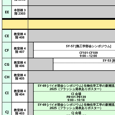
本部棟 3
EE
階 2303
教室棟 4
CE
階 408
SY-57 [熱工学部会シンポジウム]
教室棟 4
CF
階 407
CF101-CF109
9:00～12:00
SY-5
教室棟 4
CG
階 406
教室棟 4
CH
階 405
SY-69 [バイオ部会シンポジウム] 生物化学工学の新潮流
2025（フラッシュ発表ありポスター）
教室棟 4
CI
CI 会場
階 404
PB101-PB139
9:00～10:18
SY-69 [バイオ部会シンポジウム] 生物化学工学の新潮流
2025（フラッシュ発表ありポスター）
教室棟 4
CJ
CJ 会場
階 403