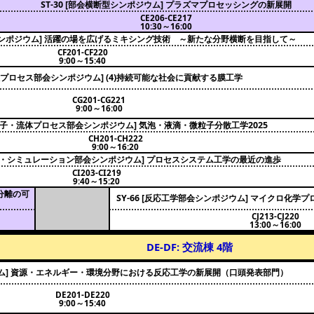
ST-30 [部会横断型シンポジウム] プラズマプロセッシングの新展開
CE206-CE217
10:30～16:00
会シンポジウム] 活躍の場を広げるミキシング技術 ～新たな分野横断を目指して～
CF201-CF220
9:00～15:40
[分離プロセス部会シンポジウム] (4)持続可能な社会に貢献する膜工学
CG201-CG221
9:00～16:00
 [粒子・流体プロセス部会シンポジウム] 気泡・液滴・微粒子分散工学2025
CH201-CH222
9:00～16:20
・情報・シミュレーション部会シンポジウム] プロセスシステム工学の最近の進歩
CI203-CI219
9:40～15:20
と分離の可
SY-66 [反応工学部会シンポジウム] マイクロ化
CJ213-CJ220
13:00～16:00
DE-DF: 交流棟 4階
ジウム] 資源・エネルギー・環境分野における反応工学の新展開（口頭発表部門）
DE201-DE220
9:00～15:40