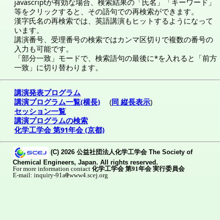
javascriptが有効な場合、検索結果の「氏名」「キーワード」
等をクリックすると、その語句での再検索ができます。
漢字氏名の再検索では、英語講演もヒットするようになって
います。
講演番号、受理番号の検索ではカンマ区切りで複数の番号の
入力も可能です。
「部分一致」モードで、検索語句の最後に*を入れると「前方
一致」に切り替わります。
講演発表プログラム
講演プログラム一覧(横長)
(
同 縦長表示
)
セッション一覧
講演プログラムの検索
化学工学会 第91年会 (京都)
(C) 2026 公益社団法人化学工学会 The Society of
Chemical Engineers, Japan. All rights reserved.
For more information contact
化学工学会 第91年会 実行委員会
E-mail: inquiry-91a
www4.scej.org