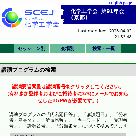
English page
化学工学会 第91年会
(京都)
Last modified: 2026-04-03
21:32:48
セッション別
会場別
検索・一覧
SK/K:国際シンポ
SV/SP:ビジョン/
SS:産業セッショ
セッション一覧
一般(ポスター)
HC/HQ/P:委員
F/X:その他
一般(口頭)
式典/受賞
IS:IChES
G-N: 総合館北棟
A-B: 国際高等教
P,Q,R: 時計台 2F
D-F: 総合館西棟
式典
化学工学会賞
技術賞
1. 基礎物性
2. 粒子流体
3. 熱工学
4. 分離
5. 反応工学
6. SIS
7. バイオ
8. 超臨界
9. エネルギー
11. エレクトロ
12. 材料界面
13. 環境
IS-1: IChES
Poster A
Poster B
Poster C
Poster D
Poster E
SV-1
SP-1
SP-2
SP-3
SK-1
K-1
K-2
K-3
K-4
K-5
K-6
IS-1
SS-1
SS-2
SS-3
SS-4
SS-5
SS-6
SS-7
HC-11
HC-12
HQ-21
P-1
F-1
X-51
X-52
Z: 時計台 1F
会場一覧
招待講演等一覧
司会・座長一覧
Z:1F ホール
A: 3F 31
B: 3F 32
D:3F 共西31
E:3F 共西32
F:4F 共西41
G:2F 共北28
H:2F 共北27
I:2F 共北26
J:2F 共北25
K:3F 共北32
L:3F 共北31
M:3F 共北38
N:3F 共北37
P:2F ホール
Q:2F ホール
R:2F ホール
詳細検索画面
受賞講演一覧
受理番号一覧
発表者索引
会/本部
特別
ン
育院棟
講演プログラムの検索
講演要旨閲覧は講演番号をクリックしてください。
(有料参加登録者およびご招待者に3/3にメールでお知ら
せしたID/PWが必要です。)
講演プログラムの「氏名題目等」、「講演題目」、「発表
者・座長名」、「所属略称」、「キーワード」、「受理番
号」、「講演番号」、「分類番号」について検索できます。