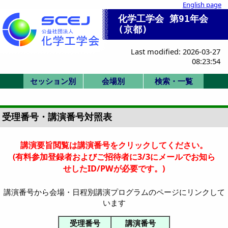
English page
化学工学会 第91年会
(京都)
Last modified: 2026-03-27
08:23:54
セッション別
会場別
検索・一覧
SK/K:国際シンポ
SV/SP:ビジョン/
SS:産業セッショ
セッション一覧
一般(ポスター)
HC/HQ/P:委員
F/X:その他
一般(口頭)
式典/受賞
IS:IChES
G-N: 総合館北棟
A-B: 国際高等教
P,Q,R: 時計台 2F
D-F: 総合館西棟
式典
化学工学会賞
技術賞
1. 基礎物性
2. 粒子流体
3. 熱工学
4. 分離
5. 反応工学
6. SIS
7. バイオ
8. 超臨界
9. エネルギー
11. エレクトロ
12. 材料界面
13. 環境
IS-1: IChES
Poster A
Poster B
Poster C
Poster D
Poster E
SV-1
SP-1
SP-2
SP-3
SK-1
K-1
K-2
K-3
K-4
K-5
K-6
IS-1
SS-1
SS-2
SS-3
SS-4
SS-5
SS-6
SS-7
HC-11
HC-12
HQ-21
P-1
F-1
X-51
X-52
Z: 時計台 1F
会場一覧
招待講演等一覧
司会・座長一覧
Z:1F ホール
A: 3F 31
B: 3F 32
D:3F 共西31
E:3F 共西32
F:4F 共西41
G:2F 共北28
H:2F 共北27
I:2F 共北26
J:2F 共北25
K:3F 共北32
L:3F 共北31
M:3F 共北38
N:3F 共北37
P:2F ホール
Q:2F ホール
R:2F ホール
詳細検索画面
受賞講演一覧
受理番号一覧
発表者索引
会/本部
特別
ン
育院棟
受理番号・講演番号対照表
講演要旨閲覧は講演番号をクリックしてください。
(有料参加登録者およびご招待者に3/3にメールでお知ら
せしたID/PWが必要です。)
講演番号から会場・日程別講演プログラムのページにリンクして
います
受理番号
講演番号