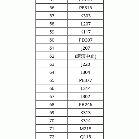
56
PE315
57
K303
58
L207
59
K117
60
PD307
61
J207
62
(講演中止)
63
J220
64
I304
65
PE377
66
L314
67
I302
68
PB246
69
K313
70
K314
71
M218
72
Q115