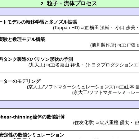
粒子・流体プロセス
2.
ートモデル
の
転移学習
と多
ノズル
拡張
(
Toppan HD
) ○
横田 涼輔
・
小口 歩美
(正)
実験
と
数理
モデル
構築
(
前川製作所
) ○
戸張 
(正)
料
タンク
製造
の
パリソン
形状
の
予測
(
九大工
) ○
名嘉山 祥也
・
(
トヨタプロダクションエ
(正)
ーター
の
モデリング
(
京大工/ソフトマターシミュレーションズ
) ○
山本 
(正)
(
京大工/ソフトマターシミュレ
ear-thinning
流体
の
数値計算
(
住友化学
) ○
八重樫 優太
・
(法)
(
安定性
の
数値
シミュレーション