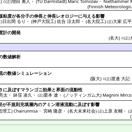
工
) ○
増田 勇人
・
(
TU Darmstadt
)
Maric Tomislav
・
Niethammer M
(正)
(
Finnish Meteorologica
媒粘度
が
各分子
の
伸長
と
伸長
レオロジー
に与える
影響
日出間 るり
・
(
神戸大院工
)
佐合 涼太郎
・
(
名大院工
)
大家 広平
正)
(正)
度計
の
開発
(
名大
) ○
(正)
の
数値解析
流
の
数値
シミュレーション
(
阪大
) ○
渡邊 大記
(正)
さに及ぼす
マランゴニ
効果
と
界面
の
流動性
亮太
・
鉢窪 凌久
・
栗本 遼
・
(
ノッティンガム大
)
Magnini Mirco
(正)
径
が
不規則充填層内
の
アミン
溶液流動
に及ぼす
影響
総理工
)
Chairunnisa
・
宮崎 隆彦
・
(
名大未来社会
)
上原 友輔
・
(正)
(
(