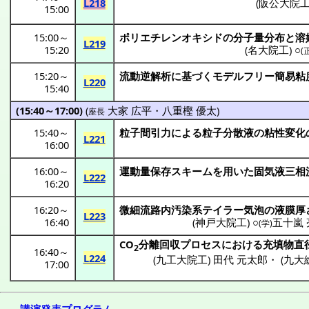
L218
(
阪公大院
15:00
15:00
～
ポリエチレンオキシド
の
分子量分布
と
溶
L219
15:20
(
名大院工
) ○
(
15:20
～
流動逆解析
に基づく
モデルフリー
簡易粘
L220
15:40
(15:40～17:00)
(
大家 広平
・
八重樫 優太
)
座長
15:40
～
粒子間引力
による
粒子分散液
の
粘性変化
L221
16:00
16:00
～
運動量保存
スキーム
を用いた
固気液三相
L222
16:20
16:20
～
微細流路内汚染系
テイラー
気泡
の
液膜厚
L223
16:40
(
神戸大院工
) ○
五十嵐 
(学)
CO
分離回収
プロセス
における
充填物直
2
16:40
～
L224
(
九工大院工
)
田代 元太郎
・
(
九大
17:00