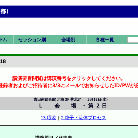
都)
ラム
セッション別
会場別
各種一覧
Men
配置)
配置)
日
日
日
日
SK/K:国際シンポ
SV/SP:ビジョン/
SS:産業セッショ
セッション一覧
一般(ポスター)
HC/HQ/P:委員
F/X:その他
一般(口頭)
式典/受賞
IS:IChES
G-N: 総合館北棟
A-B: 国際高等教
P,Q,R: 時計台 2F
D-F: 総合館西棟
式典
化学工学会賞
技術賞
1. 基礎物性
2. 粒子流体
3. 熱工学
4. 分離
5. 反応工学
6. SIS
7. バイオ
8. 超臨界
9. エネルギー
11. エレクトロ
12. 材料界面
13. 環境
IS-1: IChES
Poster A
Poster B
Poster C
Poster D
Poster E
SV-1
SP-1
SP-2
SP-3
SK-1
K-1
K-2
K-3
K-4
K-5
K-6
IS-1
SS-1
SS-2
SS-3
SS-4
SS-5
SS-6
SS-7
HC-11
HC-12
HQ-21
P-1
F-1
X-51
X-52
Z: 時計台 1F
会場一覧
招待講演等一覧
司会・座長一覧
Z:1F ホール
A: 3F 31
B: 3F 32
D:3F 共西31
E:3F 共西32
F:4F 共西41
G:2F 共北28
H:2F 共北27
I:2F 共北26
J:2F 共北25
K:3F 共北32
L:3F 共北31
M:3F 共北38
N:3F 共北37
P:2F ホール
Q:2F ホール
R:2F ホール
受賞講演一覧
受理番号一覧
発表者索引
詳細
会/本部
特別
ン
育院棟
18
講演要旨閲覧は講演番号をクリックしてください。
登録者およびご招待者に3/3にメールでお知らせしたID/PWが
吉田南総合館 北棟 3F 共北31
3月18日(水)
L 会場
・
第 2 日
13 環境
|
2 粒子・流体プロセス
講演題目／発表者