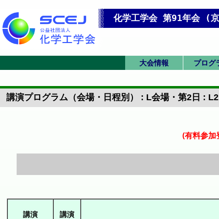
化学工学会 第91年会 (京
大会情報
プログ
オンライン会場
英語プログラム
現地アクセス
大会トップ
英語トップ
発表要領
プログラム
一覧表(横
一覧表(縦
第 1 
第 2 
第 3 
前
u
講演プログラム（会場・日程別） : L会場・第2日 : L2
(有料参加
講演
講演