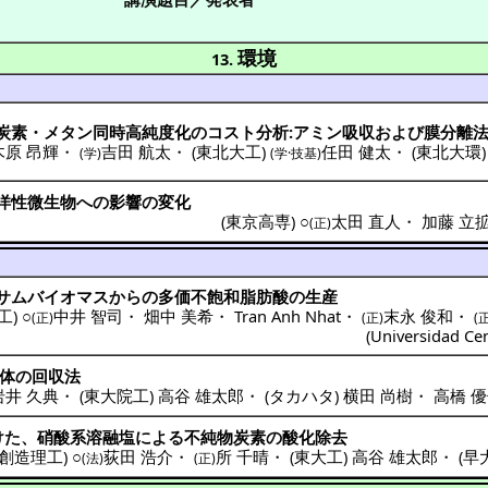
環境
13.
炭素
・
メタン
同時高純度化
の
コスト
分析
:
アミン
吸収
および
膜分離
木原 昂輝
・
吉田 航太
・
(
東北大工
)
任田 健太
・
(
東北大環
(学)
(学·技基)
洋性微生物
への
影響
の
変化
(
東京高専
) ○
太田 直人
・
加藤 立
(正)
サムバイオマス
からの
多価不飽和脂肪酸
の
生産
工
) ○
中井 智司
・
畑中 美希
・
Tran Anh Nhat
・
末永 俊和
・
(正)
(正)
(
(
Universidad Cen
体
の
回収法
岩井 久典
・
(
東大院工
)
高谷 雄太郎
・
(
タカハタ
)
横田 尚樹
・
高橋 
けた、
硝酸系溶融塩
による
不純物炭素
の
酸化除去
創造理工
) ○
荻田 浩介
・
所 千晴
・
(
東大工
)
高谷 雄太郎
・
(
早
(法)
(正)