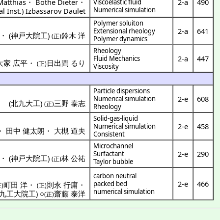
atthias
・
Bothe Dieter
・
2-a
490
Viscoelastic fluid
Numerical simulation
l Inst.
)
Izbassarov Daulet
Polymer soluiton
2-a
641
Extensional rheology
・
(
神戸大院工
)
鈴木 洋
(正)
Polymer dynamics
Rheology
2-a
447
Fluid Mechanics
大家 広平
・
日出間 るり
(正)
Viscosity
Particle dispersions
2-e
608
Numerical simulation
(
北九大工
)
三野 泰志
(正)
Rheology
Solid-gas-liquid
2-e
458
Numerical simulation
・
田中 健太朗
・
大槻 道夫
Consistent
Microchannel
2-e
290
Surfactant
・
(
神戸大院工
)
林 公祐
(正)
Taylor bubble
carbon neutral
2-e
466
packed bed
町田 洋
・
則永 行庸
・
正)
(正)
numerical simulation
九工大院工
) ○
齋藤 泰洋
(正)