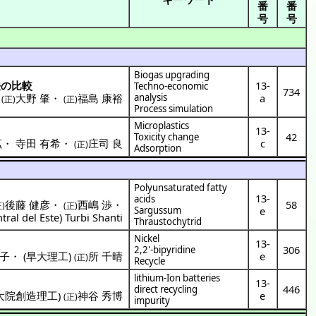
番
番
号
号
Biogas upgrading
法
の
比較
13-
Techno-economic
734
)
大野 肇
・
福島 康裕
analysis
a
(正)
(正)
Process simulation
Microplastics
13-
42
Toxicity change
拡
・
寺田 有希
・
庄司 良
c
(正)
Adsorption
Polyunsaturated fatty
13-
acids
後藤 健彦
・
西嶋 渉
・
58
正)
(正)
Sargussum
e
tral del Este
)
Turbi Shanti
Thraustochytrid
Nickel
13-
306
2,2'-bipyridine
優子
・
(
早大理工
)
所 千晴
e
(正)
Recycle
lithium-Ion batteries
13-
446
direct recycling
大院創造理工
)
神谷 秀博
e
(正)
impurity