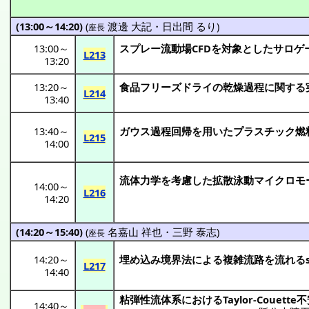
(13:00～14:20)
(
渡邊 大記
・
日出間 るり
)
座長
13:00
～
スプレー
流動場
CFDを
対象
とした
サロゲ
L213
13:20
13:20
～
食品
フリーズドライ
の
乾燥過程
に関する
L214
13:40
13:40
～
ガウス
過程回帰
を用いた
プラスチック
燃
L215
14:00
流体力学
を
考慮
した
拡散泳動
マイクロモ
14:00
～
L216
14:20
(14:20～15:40)
(
名嘉山 祥也
・
三野 泰志
)
座長
14:20
～
埋め込み
境界法
による
複雑流路
を流れるsh
L217
14:40
粘弾性流体系
におけるTaylor-Couette
不
14:40
～