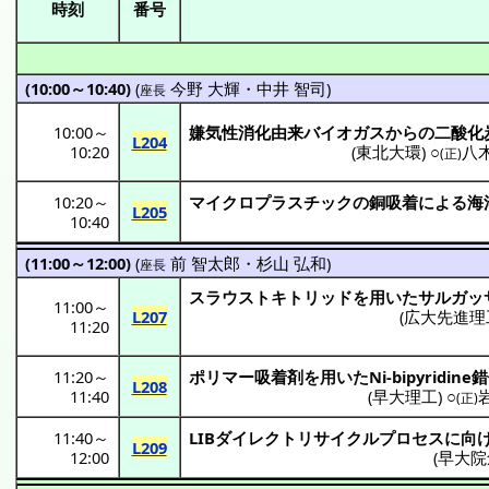
時刻
番号
(10:00～10:40)
(
今野 大輝
・
中井 智司
)
座長
10:00
～
嫌気性消化由来
バイオガス
からの
二酸化
L204
10:20
(
東北大環
) ○
八
(正)
10:20
～
マイクロプラスチック
の
銅吸着
による
海
L205
10:40
(11:00～12:00)
(
前 智太郎
・
杉山 弘和
)
座長
スラウストキトリッド
を用いた
サルガッ
11:00
～
L207
(
広大先進理
11:20
11:20
～
ポリマー
吸着剤
を用いたNi-bipyridine
錯
L208
11:40
(
早大理工
) ○
(正)
11:40
～
LIB
ダイレクトリサイクルプロセス
に向
L209
12:00
(
早大院