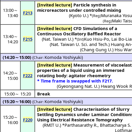
[Invited lecture]
Particle synthesis in
13:00
～
microreactors under controlled mixing
F213
13:40
(
Kyoto U.
) *
Muranaka Yosu
(Reg)
Maki Tais
(Reg)
[Invited lecture]
CFD Simulations of a
Continuous Oscillatory Baffled Reactor
13:40
～
F215
(
Nat. Taiwan U.
) *
Kuo Hsiu-Po
,
Lai Bo-Li
(Int)
14:20
(
Nat. Taiwan U. Sci. and Tech.
)
Huang An-
(
Chang Gung U.
)
Hsu Wan
(14:20～15:00)
(
Komoda Yoshiyuki
)
Chair:
[Invited lecture]
Measurement of viscoelastic
properties of a liquid using an immersed
14:20
～
F222
rotating body: agitator rheometry
15:00
* Time frame is swapped with F217.
(
Gyeongsang Nat. U.
)
Hwang Wook R
15:00
～
15:20
Break
(15:20～16:00)
(
Komoda Yoshiyuki
)
Chair:
[Invited lecture]
Characterisation of Slurry
Settling Dynamics under Laminar Condition
15:20
～
F220
Using Electrical Resistance Tomography
16:00
(
RMIT U.
) *
Parthasarathy R.
,
Bhattacharya S.
Lotfiman