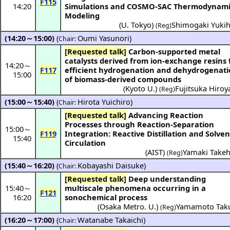
F115
14:20
Simulations and COSMO-SAC Thermodynam
Modeling
(
U. Tokyo
)
Shimogaki Yukih
(Reg)
(14:20～15:00)
(
Oumi Yasunori
)
Chair:
[Requested talk]
Carbon-supported metal
catalysts derived from ion-exchange resins 
14:20
～
F117
efficient hydrogenation and dehydrogenat
15:00
of biomass-derived compounds
(
Kyoto U.
)
Fujitsuka Hiroy
(Reg)
(15:00～15:40)
(
Hirota Yuichiro
)
Chair:
[Requested talk]
Advancing Reaction
Processes through Reaction-Separation
15:00
～
F119
Integration: Reactive Distillation and Solven
15:40
Circulation
(
AIST
)
Yamaki Takeh
(Reg)
(15:40～16:20)
(
Kobayashi Daisuke
)
Chair:
[Requested talk]
Deep understanding
15:40
～
multiscale phenomena occurring in a
F121
16:20
sonochemical process
(
Osaka Metro. U.
)
Yamamoto Tak
(Reg)
(16:20～17:00)
(
Watanabe Takaichi
)
Chair: