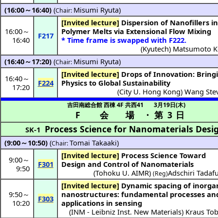
(16:00～16:40)
(
Misumi Ryuta
)
Chair:
[Invited lecture]
Dispersion of Nanofillers in
16:00
～
Polymer Melts via Extensional Flow Mixing
F217
16:40
* Time frame is swapped with F222.
(
Kyutech
)
Matsumoto K
(16:40～17:20)
(
Misumi Ryuta
)
Chair:
[Invited lecture]
Drops of Innovation: Bringing
16:40
～
F224
Physics to Global Sustainability
17:20
(
City U. Hong Kong
)
Wang Ste
吉田南総合館 西棟 4F 共西41
3月19日(木)
F 会場
・
第 3 日
Process Science for Nanomaterials Desi
SK-1
(9:00～10:50)
(
Tomai Takaaki
)
Chair:
[Invited lecture]
Process Science Toward
9:00
～
F301
Design and Control of Nanomaterials
9:50
(
Tohoku U. AIMR
)
Adschiri Tadaf
(Reg)
[Invited lecture]
Dynamic spacing of inorganic
9:50
～
nanostructures: fundamental processes an
F303
10:20
applications in sensing
(
INM - Leibniz Inst. New Materials
)
Kraus Tob