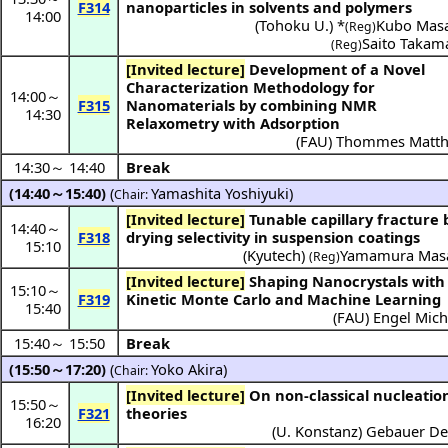
F314
nanoparticles in solvents and polymers
14:00
(
Tohoku U.
) *
Kubo Masa
(Reg)
Saito Takam
(Reg)
[Invited lecture]
Development of a Novel
Characterization Methodology for
14:00
～
F315
Nanomaterials by combining NMR
14:30
Relaxometry with Adsorption
(
FAU
)
Thommes Matth
14:30
～
14:40
Break
(14:40～15:40)
(
Yamashita Yoshiyuki
)
Chair:
[Invited lecture]
Tunable capillary fracture by
14:40
～
F318
drying selectivity in suspension coatings
15:10
(
Kyutech
)
Yamamura Mas
(Reg)
[Invited lecture]
Shaping Nanocrystals with
15:10
～
F319
Kinetic Monte Carlo and Machine Learning
15:40
(
FAU
)
Engel Mich
15:40
～
15:50
Break
(15:50～17:20)
(
Yoko Akira
)
Chair:
[Invited lecture]
On non-classical nucleation
15:50
～
F321
theories
16:20
(
U. Konstanz
)
Gebauer De