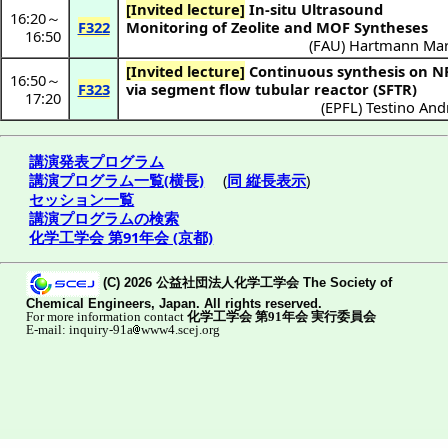
[Invited lecture]
In-situ Ultrasound
16:20
～
F322
Monitoring of Zeolite and MOF Syntheses
16:50
(
FAU
)
Hartmann Mar
[Invited lecture]
Continuous synthesis on NPs
16:50
～
F323
via segment flow tubular reactor (SFTR)
17:20
(
EPFL
)
Testino And
講演発表プログラム
講演プログラム一覧(横長)
(
同 縦長表示
)
セッション一覧
講演プログラムの検索
化学工学会 第91年会 (京都)
(C) 2026 公益社団法人化学工学会 The Society of
Chemical Engineers, Japan. All rights reserved.
For more information contact
化学工学会 第91年会 実行委員会
E-mail: inquiry-91a
www4.scej.org