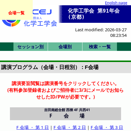
English page
化学工学会 第91年会
会場一覧
(京都)
Last modified: 2026-03-27
08:23:54
セッション別
会場別
検索・一覧
SK/K:国際シンポ
SV/SP:ビジョン/
SS:産業セッショ
セッション一覧
一般(ポスター)
HC/HQ/P:委員
F/X:その他
一般(口頭)
式典/受賞
IS:IChES
G-N: 総合館北棟
A-B: 国際高等教
P,Q,R: 時計台 2F
D-F: 総合館西棟
式典
化学工学会賞
技術賞
1. 基礎物性
2. 粒子流体
3. 熱工学
4. 分離
5. 反応工学
6. SIS
7. バイオ
8. 超臨界
9. エネルギー
11. エレクトロ
12. 材料界面
13. 環境
IS-1: IChES
Poster A
Poster B
Poster C
Poster D
Poster E
SV-1
SP-1
SP-2
SP-3
SK-1
K-1
K-2
K-3
K-4
K-5
K-6
IS-1
SS-1
SS-2
SS-3
SS-4
SS-5
SS-6
SS-7
HC-11
HC-12
HQ-21
P-1
F-1
X-51
X-52
Z: 時計台 1F
会場一覧
招待講演等一覧
司会・座長一覧
Z:1F ホール
A: 3F 31
B: 3F 32
D:3F 共西31
E:3F 共西32
F:4F 共西41
G:2F 共北28
H:2F 共北27
I:2F 共北26
J:2F 共北25
K:3F 共北32
L:3F 共北31
M:3F 共北38
N:3F 共北37
P:2F ホール
Q:2F ホール
R:2F ホール
詳細検索画面
受賞講演一覧
受理番号一覧
発表者索引
会/本部
特別
ン
育院棟
講演プログラム（会場・日程別） : F会場
講演要旨閲覧は講演番号をクリックしてください。
(有料参加登録者およびご招待者に3/3にメールでお知ら
せしたID/PWが必要です。)
吉田南総合館 西棟 4F 共西41
F 会場
F 会場 ・ 第 1 日
|
F 会場 ・ 第 2 日
|
F 会場 ・ 第 3 日