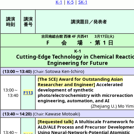
K-1
|
K-5
|
SK-1
講演
講演
講演題目／発表者
時刻
番号
吉田南総合館 西棟 4F 共西41
3月17日(火)
F 会場
・
第 1 日
K-1
Cutting-Edge Technology in Chemical Reacti
Engineering for Future
(13:00～13:40)
(
Sotowa Ken-Ichiro
)
Chair:
[The SCEJ Award for Outstanding Asian
Researcher and Engineer]
Accelerated
13:00
～
development of synthetic
F113
13:40
photo/electrochemistry with microreaction
engineering, automation, and AI
(
Zhejiang U.
)
Mo Yim
(13:40～14:20)
(
Kawase Motoaki
)
Chair:
[Requested talk]
A Multiscale Framework for
ALD/ALE Process and Precursor Developme
13:40
～
Using Neural-Network-Potential Atomistic