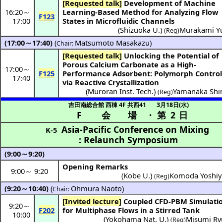
[Requested talk]
Development of Machine
16:20
～
Learning-Based Method for Analyzing Flow
F123
17:00
States in Microfluidic Channels
(
Shizuoka U.
)
Murakami Y
(Reg)
(17:00～17:40)
(
Matsumoto Masakazu
)
Chair:
[Requested talk]
Unlocking the Potential of
Porous Calcium Carbonate as a High-
17:00
～
F125
Performance Adsorbent: Polymorph Contro
17:40
via Reactive Crystallization
(
Muroran Inst. Tech.
)
Yamanaka Shi
(Reg)
吉田南総合館 西棟 4F 共西41
3月18日(水)
F 会場
・
第 2 日
Asia-Pacific Conference on Mixing
K-5
: Relaunch Symposium
(9:00～9:20)
Opening Remarks
9:00
～
9:20
(Kobe U.)
Komoda Yoshiy
(Reg)
(9:20～10:40)
(
Ohmura Naoto
)
Chair:
[Invited lecture]
Coupled CFD-PBM Simulation
9:20
～
F202
for Multiphase Flows in a Stirred Tank
10:00
(
Yokohama Nat. U.
)
Misumi Ry
(Reg)