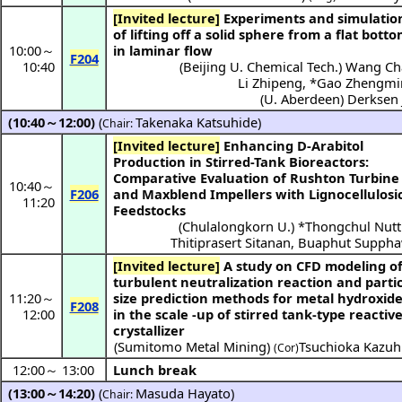
[Invited lecture]
Experiments and simulations
of lifting off a solid sphere from a flat bott
10:00
～
in laminar flow
F204
10:40
(
Beijing U. Chemical Tech.
)
Wang Ch
Li Zhipeng
,
*
Gao Zhengmi
(
U. Aberdeen
)
Derksen 
(10:40～12:00)
(
Takenaka Katsuhide
)
Chair:
[Invited lecture]
Enhancing D-Arabitol
Production in Stirred-Tank Bioreactors:
Comparative Evaluation of Rushton Turbine
10:40
～
F206
and Maxblend Impellers with Lignocellulosi
11:20
Feedstocks
(
Chulalongkorn U.
) *
Thongchul Nut
Thitiprasert Sitanan
,
Buaphut Suppha
[Invited lecture]
A study on CFD modeling of
turbulent neutralization reaction and parti
11:20
～
size prediction methods for metal hydroxid
F208
12:00
in the scale -up of stirred tank-type reactiv
crystallizer
(
Sumitomo Metal Mining
)
Tsuchioka Kazuh
(Cor)
12:00
～
13:00
Lunch break
(13:00～14:20)
(
Masuda Hayato
)
Chair: