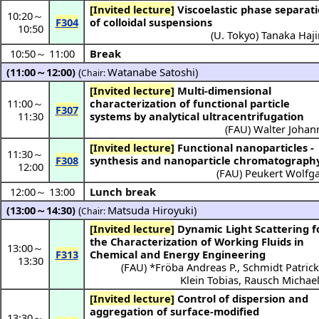
[Invited lecture]
Viscoelastic phase separation
10:20
～
F304
of colloidal suspensions
10:50
(
U. Tokyo
)
Tanaka Haj
10:50
～
11:00
Break
(11:00～12:00)
(
Watanabe Satoshi
)
Chair:
[Invited lecture]
Multi-dimensional
11:00
～
characterization of functional particle
F307
11:30
systems by analytical ultracentrifugation
(
FAU
)
Walter Johan
[Invited lecture]
Functional nanoparticles -
11:30
～
F308
synthesis and nanoparticle chromatograph
12:00
(
FAU
)
Peukert Wolfg
12:00
～
13:00
Lunch break
(13:00～14:30)
(
Matsuda Hiroyuki
)
Chair:
[Invited lecture]
Dynamic Light Scattering for
the Characterization of Working Fluids in
13:00
～
F313
Chemical and Energy Engineering
13:30
(
FAU
) *
Fröba Andreas P.
,
Schmidt Patrick
Klein Tobias
,
Rausch Michael
[Invited lecture]
Control of dispersion and
aggregation of surface-modified
13:30
～