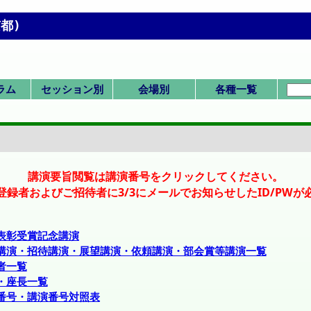
都)
ラム
セッション別
会場別
各種一覧
Men
配置)
配置)
日
日
日
日
SK/K:国際シンポ
SV/SP:ビジョン/
SS:産業セッショ
セッション一覧
一般(ポスター)
HC/HQ/P:委員
F/X:その他
一般(口頭)
式典/受賞
IS:IChES
G-N: 総合館北棟
A-B: 国際高等教
P,Q,R: 時計台 2F
D-F: 総合館西棟
式典
化学工学会賞
技術賞
1. 基礎物性
2. 粒子流体
3. 熱工学
4. 分離
5. 反応工学
6. SIS
7. バイオ
8. 超臨界
9. エネルギー
11. エレクトロ
12. 材料界面
13. 環境
IS-1: IChES
Poster A
Poster B
Poster C
Poster D
Poster E
SV-1
SP-1
SP-2
SP-3
SK-1
K-1
K-2
K-3
K-4
K-5
K-6
IS-1
SS-1
SS-2
SS-3
SS-4
SS-5
SS-6
SS-7
HC-11
HC-12
HQ-21
P-1
F-1
X-51
X-52
Z: 時計台 1F
会場一覧
招待講演等一覧
司会・座長一覧
Z:1F ホール
A: 3F 31
B: 3F 32
D:3F 共西31
E:3F 共西32
F:4F 共西41
G:2F 共北28
H:2F 共北27
I:2F 共北26
J:2F 共北25
K:3F 共北32
L:3F 共北31
M:3F 共北38
N:3F 共北37
P:2F ホール
Q:2F ホール
R:2F ホール
受賞講演一覧
受理番号一覧
発表者索引
詳細
会/本部
特別
ン
育院棟
講演要旨閲覧は講演番号をクリックしてください。
登録者およびご招待者に3/3にメールでお知らせしたID/PWが
表彰受賞記念講演
講演・招待講演・展望講演・依頼講演・部会賞等講演一覧
者一覧
・座長一覧
番号・講演番号対照表