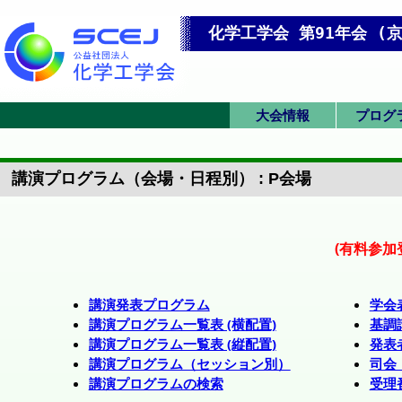
化学工学会 第91年会 (京
大会情報
プログ
オンライン会場
英語プログラム
現地アクセス
大会トップ
英語トップ
発表要領
プログラム
一覧表(横
一覧表(縦
第 1 
第 2 
第 3 
前
u
講演プログラム（会場・日程別） : P会場
(有料参加
講演発表プログラム
学会
講演プログラム一覧表 (横配置)
基調
講演プログラム一覧表 (縦配置)
発表
講演プログラム（セッション別）
司会
講演プログラムの検索
受理