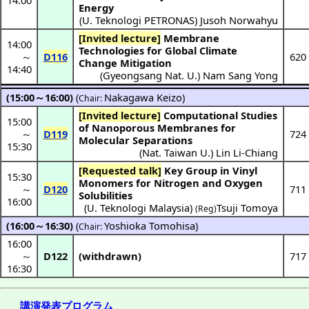
Energy
(
U. Teknologi PETRONAS
)
Jusoh Norwahyu
[Invited lecture]
Membrane
14:00
Technologies for Global Climate
～
D116
620
Change Mitigation
14:40
(
Gyeongsang Nat. U.
)
Nam Sang Yong
(15:00～16:00)
(
Nakagawa Keizo
)
Chair:
[Invited lecture]
Computational Studies
15:00
of Nanoporous Membranes for
～
D119
724
Molecular Separations
15:30
(
Nat. Taiwan U.
)
Lin Li-Chiang
[Requested talk]
Key Group in Vinyl
15:30
Monomers for Nitrogen and Oxygen
～
D120
711
Solubilities
16:00
(
U. Teknologi Malaysia
)
Tsuji Tomoya
(Reg)
(16:00～16:30)
(
Yoshioka Tomohisa
)
Chair:
16:00
～
D122
(withdrawn)
717
16:30
講演発表プログラム