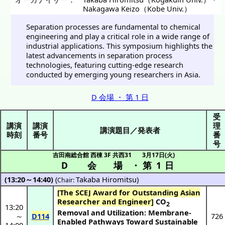
Nakagawa Keizo（Kobe Univ.）
Separation processes are fundamental to chemical
engineering and play a critical role in a wide range of
industrial applications. This symposium highlights the
latest advancements in separation process
technologies, featuring cutting-edge research
conducted by emerging young researchers in Asia.
D 会場 ・ 第 1 日
受
講演
講演
理
講演題目／発表者
時刻
番号
番
号
吉田南総合館 西棟 3F 共西31
3月17日(火)
D 会場
・
第 1 日
(13:20～14:40)
(
Takaba Hiromitsu
)
Chair:
[The SCEJ Award for Outstanding Asian
Researcher and Engineer]
CO
2
13:20
Removal and Utilization: Membrane-
～
D114
726
Enabled Pathways Toward Sustainable
14:00