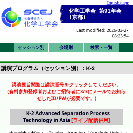
English page
化学工学会 第91年会
(京都)
Last modified: 2026-03-27
08:23:54
セッション別
会場別
検索・一覧
SK/K:国際シンポ
SV/SP:ビジョン/
SS:産業セッショ
セッション一覧
一般(ポスター)
HC/HQ/P:委員
F/X:その他
一般(口頭)
式典/受賞
IS:IChES
G-N: 総合館北棟
A-B: 国際高等教
P,Q,R: 時計台 2F
D-F: 総合館西棟
式典
化学工学会賞
技術賞
1. 基礎物性
2. 粒子流体
3. 熱工学
4. 分離
5. 反応工学
6. SIS
7. バイオ
8. 超臨界
9. エネルギー
11. エレクトロ
12. 材料界面
13. 環境
IS-1: IChES
Poster A
Poster B
Poster C
Poster D
Poster E
SV-1
SP-1
SP-2
SP-3
SK-1
K-1
K-2
K-3
K-4
K-5
K-6
IS-1
SS-1
SS-2
SS-3
SS-4
SS-5
SS-6
SS-7
HC-11
HC-12
HQ-21
P-1
F-1
X-51
X-52
Z: 時計台 1F
会場一覧
招待講演等一覧
司会・座長一覧
Z:1F ホール
A: 3F 31
B: 3F 32
D:3F 共西31
E:3F 共西32
F:4F 共西41
G:2F 共北28
H:2F 共北27
I:2F 共北26
J:2F 共北25
K:3F 共北32
L:3F 共北31
M:3F 共北38
N:3F 共北37
P:2F ホール
Q:2F ホール
R:2F ホール
詳細検索画面
受賞講演一覧
受理番号一覧
発表者索引
会/本部
特別
ン
育院棟
講演プログラム（セッション別） : K-2
講演要旨閲覧は講演番号をクリックしてください。
(有料参加登録者およびご招待者に3/3にメールでお知ら
せしたID/PWが必要です。)
K-2
Advanced Separation Process
Technology in Asia
オーガナイザー：
Takaba Hiromitsu（Kogakuin Univ.）
・