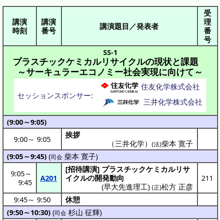
受
講演
講演
理
講演題目／発表者
時刻
番号
番
号
SS-1
プラスチックケミカルリサイクルの現状と課題
～サーキュラーエコノミー社会実現に向けて～
住友化学株式会社
セッションスポンサー:
三井化学株式会社
(9:00～9:05)
挨拶
9:00
～
9:05
（三井化学）
柴本 寛子
(法)
(9:05～9:45)
(
柴本 寛子
)
司会
[
招待講演
]
プラスチックケミカルリサ
9:05
～
A201
イクル
の
開発動向
211
9:45
(
早大先進理工
)
松方 正彦
(正)
9:45
～
9:50
休憩
(9:50～10:30)
(
杉山 征輝
)
司会