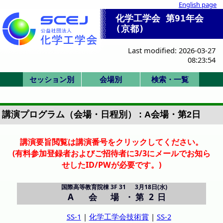
English page
化学工学会 第91年会
(京都)
Last modified: 2026-03-27
08:23:54
セッション別
会場別
検索・一覧
SK/K:国際シンポ
SV/SP:ビジョン/
SS:産業セッショ
セッション一覧
一般(ポスター)
HC/HQ/P:委員
F/X:その他
一般(口頭)
式典/受賞
IS:IChES
G-N: 総合館北棟
A-B: 国際高等教
P,Q,R: 時計台 2F
D-F: 総合館西棟
式典
化学工学会賞
技術賞
1. 基礎物性
2. 粒子流体
3. 熱工学
4. 分離
5. 反応工学
6. SIS
7. バイオ
8. 超臨界
9. エネルギー
11. エレクトロ
12. 材料界面
13. 環境
IS-1: IChES
Poster A
Poster B
Poster C
Poster D
Poster E
SV-1
SP-1
SP-2
SP-3
SK-1
K-1
K-2
K-3
K-4
K-5
K-6
IS-1
SS-1
SS-2
SS-3
SS-4
SS-5
SS-6
SS-7
HC-11
HC-12
HQ-21
P-1
F-1
X-51
X-52
Z: 時計台 1F
会場一覧
招待講演等一覧
司会・座長一覧
Z:1F ホール
A: 3F 31
B: 3F 32
D:3F 共西31
E:3F 共西32
F:4F 共西41
G:2F 共北28
H:2F 共北27
I:2F 共北26
J:2F 共北25
K:3F 共北32
L:3F 共北31
M:3F 共北38
N:3F 共北37
P:2F ホール
Q:2F ホール
R:2F ホール
詳細検索画面
受賞講演一覧
受理番号一覧
発表者索引
会/本部
特別
ン
育院棟
講演プログラム（会場・日程別） : A会場・第2日
講演要旨閲覧は講演番号をクリックしてください。
(有料参加登録者およびご招待者に3/3にメールでお知ら
せしたID/PWが必要です。)
国際高等教育院棟 3F 31
3月18日(水)
A 会場
・
第 2 日
SS-1
|
化学工学会技術賞
|
SS-2