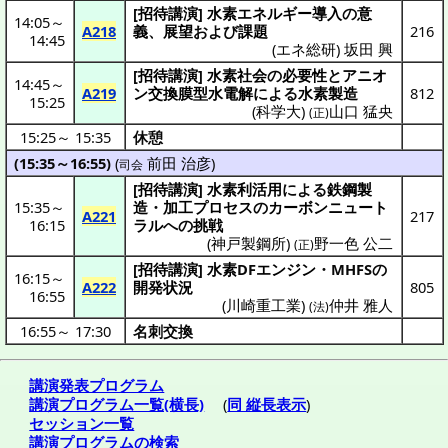
[
招待講演
]
水素
エネルギー
導入
の
意
14:05
～
A218
義
、
展望
および
課題
216
14:45
(
エネ総研
)
坂田 興
[
招待講演
]
水素社会
の
必要性
と
アニオ
14:45
～
A219
ン交換
膜型水電解
による
水素製造
812
15:25
(
科学大
)
山口 猛央
(正)
15:25
～
15:35
休憩
(15:35～16:55)
(
前田 治彦
)
司会
[
招待講演
]
水素利活用
による
鉄鋼製
15:35
～
造
・
加工
プロセス
の
カーボンニュート
A221
217
16:15
ラル
への
挑戦
(
神戸製鋼所
)
野一色 公二
(正)
[
招待講演
]
水素
DF
エンジン
・MHFSの
16:15
～
A222
開発状況
805
16:55
(
川崎重工業
)
仲井 雅人
(法)
16:55
～
17:30
名刺交換
講演発表プログラム
講演プログラム一覧(横長)
(
同 縦長表示
)
セッション一覧
講演プログラムの検索