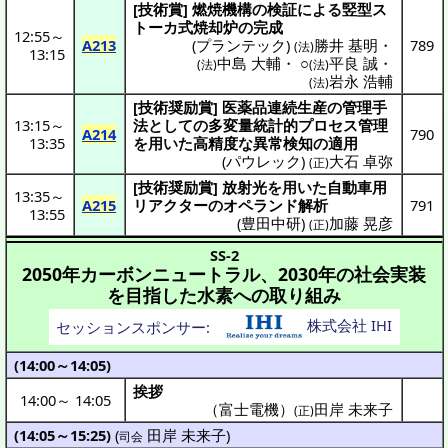
[
技術賞
]
燃焼機構
の
検証
による
竪型
ス
トーカ
式焼却炉
の
完成
12:55
～
A213
(
プランテック
)
勝井 基明
・
789
(法)
13:15
中島 大輔
・
○
平良 誠
・
(法)
(法)
岩永 浩輔
(法)
[
技術奨励賞
]
医薬品連続生産
の
管理手
13:15
～
法
としての
多変量統計的
プロセス
管理
A214
790
13:35
を用いた
高精度
な
異常検知
の
適用
(
パウレック
)
大石 卓弥
(正)
[
技術奨励賞
]
放射光
を用いた
自動車用
13:35
～
A215
リアクター
の
オペランド
解析
791
13:55
(
豊田中研
)
加藤 晃彦
(正)
SS-2
2050年カーボンニュートラル、2030年の社会実装
を目指した水素への取り組み
株式会社 IHI
セッションスポンサー:
(14:00～14:05)
挨拶
14:00
～
14:05
（富士電機）
田岸 未来子
(正)
(14:05～15:25)
(
田岸 未来子
)
司会