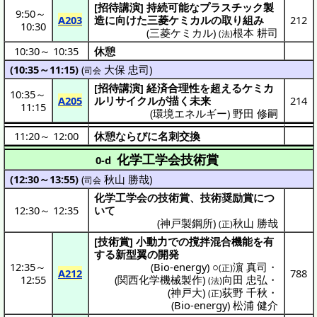
[
招待講演
]
持続可能
な
プラスチック
製
9:50
～
A203
造
に向けた
三菱
ケミカル
の取り組み
212
10:30
(
三菱ケミカル
)
根本 耕司
(法)
10:30
～
10:35
休憩
(10:35～11:15)
(
大保 忠司
)
司会
[
招待講演
]
経済合理性
を超える
ケミカ
10:35
～
A205
ルリサイクル
が描く
未来
214
11:15
(
環境エネルギー
)
野田 修嗣
11:20
～
12:00
休憩ならびに名刺交換
化学工学会技術賞
0-d
(12:30～13:55)
(
秋山 勝哉
)
司会
化学工学会の技術賞、技術奨励賞につ
12:30
～
12:35
いて
(神戸製鋼所)
秋山 勝哉
(正)
[
技術賞
]
小動力
での
撹拌混合機能
を有
する
新型翼
の
開発
12:35
～
(
Bio-energy
) ○
濵 真司
・
(正)
A212
788
12:55
(
関西化学機械製作
)
向田 忠弘
・
(法)
(
神戸大
)
荻野 千秋
・
(正)
(
Bio-energy
)
松浦 健介