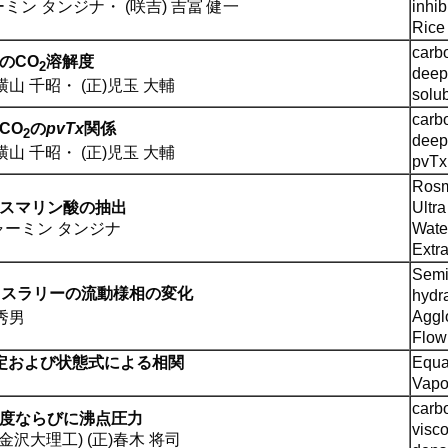
ーミン タンジナ
・
(咲吉) 吉冨 健一
inhib
Rice
carb
のCO
溶解度
2
deep 
 横山 千昭
・
(正)児玉 大輔
solub
carb
CO
の
pvTx
関係
2
deep 
 横山 千昭
・
(正)児玉 大輔
pvTx 
Rosm
スマリン酸の抽出
Ultr
シャーミン タンジナ
Wate
Extra
Semi
ートスラリーの流動様相の変化
hydr
Aggl
 秀男
Flow
定および状態式による相関
Equat
Vapor
carb
度ならびに沸点圧力
visco
(金沢大理工) (正)春木 将司