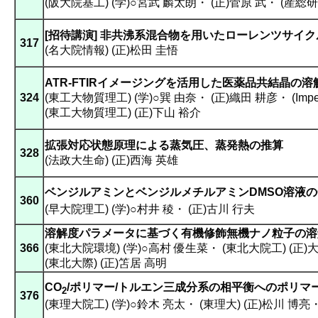
(阪大院基工) (学)○宮武 麟太朗
・
(正)菅原 武
・
(産総研
[招待講演] 非共沸系混合物を用いたローレンツサイ
317
(名大院情報) (正)松田 圭悟
ATR-FTIRイメージングを活用した医薬品共結晶の
324
(東工大物質理工) (学)○巽 由奈
・
(正)織田 耕彦
・
(Impe
(東工大物質理工) (正)下山 裕介
拡張対応状態原理による蒸気圧、蒸発熱の推算
328
(法政大生命) (正)西海 英雄
ベンジルアミンとベンジルメチルアミンDMSO溶液の
360
(早大院理工) (学)○村井 稜
・
(正)古川 行夫
溶解度パラメータに基づく有機修飾無機ナノ粒子の溶
366
(東北大院環境) (学)○高村 優生菜
・
(東北大院工) (正)
(東北大際) (正)笘居 高明
CO
/ポリマー/トルエン三成分系の相平衡へのポリマ
2
376
(東理大院工) (学)○鈴木 亮太
・
(東理大) (正)松川 博亮