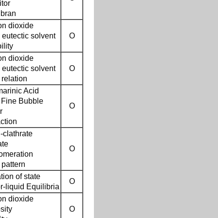
itor
 bran
on dioxide
eutectic solvent
O
ility
on dioxide
eutectic solvent
O
relation
arinic Acid
a Fine Bubble
O
r
ction
-clathrate
ate
O
omeration
 pattern
ion of state
O
-liquid Equilibria
on dioxide
sity
O