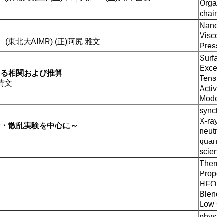
Orga
chai
Nano
Visco
・
(東北大AIMR) (正)阿尻 雅文
Pres
Surf
Exce
よる相関および推算
Tens
 清文
Activ
Mode
synch
X-ra
折・散乱実験を中心に～
neut
quan
scie
Ther
Prop
HFO 
Blen
Low
physi