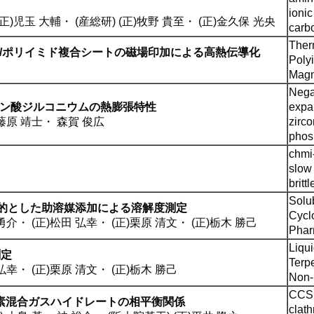
ionic
(正)児玉 大輔
・
(産総研) (正)牧野 貴至
・
(正)金久保 光央
carb
Ther
/ポリイミド複合シートの磁場印加による高熱伝導化
Poly
Magne
Nega
ン酸ジルコニウムの熱膨張特性
expa
藤原 靖士
・
森賀 俊広
zirc
phos
chmi-
slow
brittl
Solub
的とした助溶媒添加による溶解度測定
Cycl
 勇介
・
(正)松田 弘幸
・
(正)栗原 清文
・
(正)栃木 勝己
Phar
Liqui
測定
Terp
 弘幸
・
(正)栗原 清文
・
(正)栃木 勝己
Non-i
CCS
素混合ガスハイドレートの相平衡関係
clath