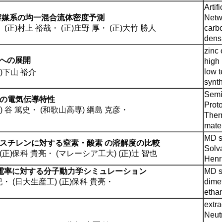
Artif
溶媒系の均一混合流体密度予測
Netw
・
(正)村上 裕哉
・
(正)庄野 厚
・
(正)大竹 勝人
carb
dens
zinc 
化への展開
high
low 
正)下山 裕介
synt
Semi
の電気伝導特性
Proto
) 谷 篤史
・
(和歌山高専) 綱島 克彦
・
Ther
mater
MD s
スチレンに対する窒素・酸素 の溶解度の比較
Solva
(正)保科 貴亮
・
(マレーシア工大) (正)辻 智也
Henr
電率に対する分子動力学シミュレーション
MD s
紀
・
(日大生産工) (正)保科 貴亮
・
dimet
etha
extra
Neut