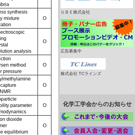
ibria
ess synthesis
ＵＢＥ株式会社
y mixture
O
lation
pectroscopic
ing
O
stal
lution analysis
広告募集中
ction
rsen method
O
r pressure
株式会社 TCラインズ
ylmethylamine
capture
O
-NMR
particle
化学工学会からのお知らせ
ility parameter
O
modynamics
on dioxide
mer
O
e equilibrium