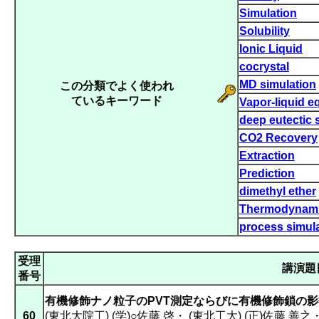
Simulation
Solubility
Ionic Liquid
cocrystal
MD simulation
この分類でよく使われ
ているキーワード
Vapor-liquid eq
deep eutectic 
CO2 Recovery
Extraction
Prediction
dimethyl ether
Thermodynam
process simul
受理
講演題
番号
有機修飾ナノ粒子のPVT測定ならびに有機修飾鎖の
60
(東北大院工) (学)○佐藤 啓
・
(東北工大) (正)佐藤 善之