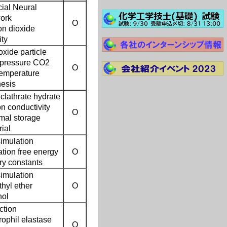
icial Neural
ork
O
on dioxide
ity
oxide particle
 pressure CO2
O
temperature
hesis
clathrate hydrate
n conductivity
O
mal storage
ial
imulation
tion free energy
O
ry constants
imulation
hyl ether
O
nol
ction
rophil elastase
O