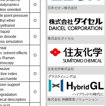
modynamics
O
日本ゼオン株式会社
tion oriented
le point pressure
hyl ether
O
xyethanol
 liquid
on dioxide
O
株式会社ダイセル
ess simulation
stal
ic solvent effects
O
itu Raman
troscopy
owave
住友化学株式会社
ctive index
O
saccharide
sion support
em
O
egradation
ical descriptors
株式会社 神鋼環境ソリューション
o acid