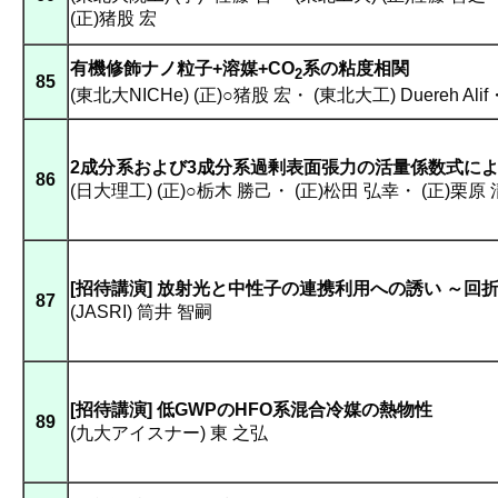
(正)猪股 宏
有機修飾ナノ粒子+溶媒+CO
系の粘度相関
2
85
(東北大NICHe) (正)○猪股 宏
・
(東北大工) Duereh Alif
2成分系および3成分系過剰表面張力の活量係数式に
86
(日大理工) (正)○栃木 勝己
・
(正)松田 弘幸
・
(正)栗原
[招待講演] 放射光と中性子の連携利用への誘い ～回
87
(JASRI) 筒井 智嗣
[招待講演] 低GWPのHFO系混合冷媒の熱物性
89
(九大アイスナー) 東 之弘