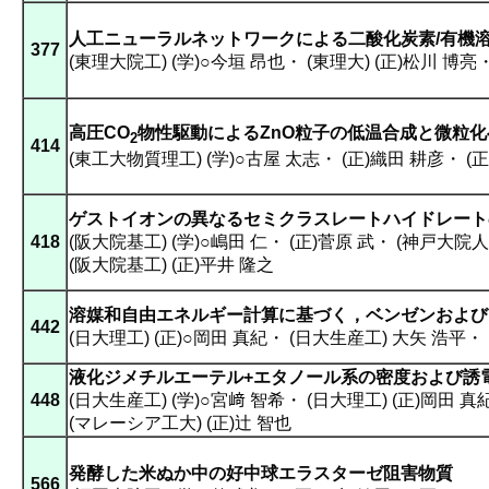
人工ニューラルネットワークによる二酸化炭素/有機
377
(東理大院工) (学)○今垣 昂也
・
(東理大) (正)松川 博亮
高圧CO
物性駆動によるZnO粒子の低温合成と微粒
2
414
(東工大物質理工) (学)○古屋 太志
・
(正)織田 耕彦
・
(
ゲストイオンの異なるセミクラスレートハイドレート
418
(阪大院基工) (学)○嶋田 仁
・
(正)菅原 武
・
(神戸大院人
(阪大院基工) (正)平井 隆之
溶媒和自由エネルギー計算に基づく，ベンゼンおよび
442
(日大理工) (正)○岡田 真紀
・
(日大生産工) 大矢 浩平
・
液化ジメチルエーテル+エタノール系の密度および誘
448
(日大生産工) (学)○宮﨑 智希
・
(日大理工) (正)岡田 真
(マレーシア工大) (正)辻 智也
発酵した米ぬか中の好中球エラスターゼ阻害物質
566