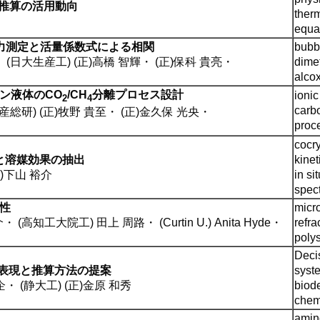
性推算の活用動向
ther
equa
力測定と活量係数式による相関
bubb
・
(日大生産工) (正)高橋 智輝
・
(正)保科 貴亮
・
dimet
alco
ン液体のCO
/CH
分離プロセス設計
ionic
2
4
carb
(産総研) (正)牧野 貴至
・
(正)金久保 光央
・
proc
cocry
析と溶媒効果の抽出
kinet
正)下山 裕介
in s
spec
性
micr
介
・
(高知工大院工) 田上 周路
・
(Curtin U.) Anita Hyde
・
refra
poly
Deci
子表現と推算方法の提案
syst
企
・
(静大工) (正)金原 和秀
biod
chem
amin