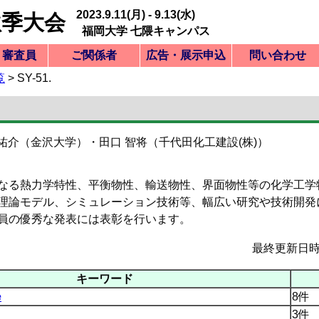
2023.9.11(月) - 9.13(水)
秋季大会
福岡大学 七隈キャンパス
・審査員
ご関係者
広告・展示申込
問い合わせ
覧
> SY-51.
覧
込の注意事項
類番号一覧
込フォーム
込内容の訂正
込内容の確認
込の取消
ードの確認
覧
旨原稿の書式
開日・知財
旨提出要領
た要旨の確認
ードの確認
覧
ードの確認
覧
領
予定
内一覧
グラム
加登録
オーガナイザー
ご案内一覧
冠シンポジウム
広告・PV・CM
ご案内一覧
展示
問い合わせ
の特別な注意事項
込全般について
込フォーム記入例
み講演申込一覧
込に関する問合せ
旨提出フォーム
旨に関する問合せ
ー作成・提出要領
ー提出フォーム
たポスターの確認
ーに関する問合せ
諸委員会・会合申込
ランチョンセミナー
セッションスポンサ
ー
 祐介（金沢大学）・
田口 智将（千代田化工建設(株)）
なる熱力学特性、平衡物性、輸送物性、界面物性等の化学工学
理論モデル、シミュレーション技術等、幅広い研究や技術開発
員の優秀な発表には表彰を行います。
最終更新日時：20
キーワード
e
8件
3件