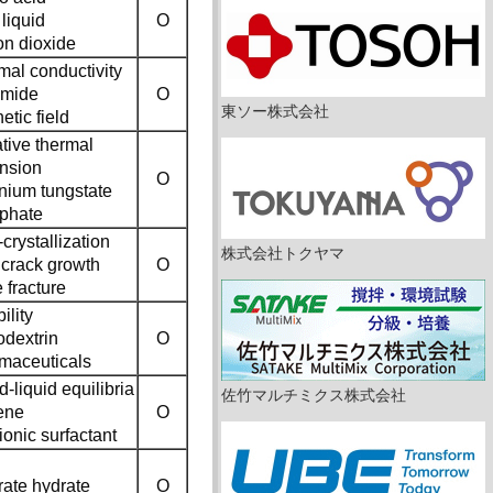
 liquid
O
on dioxide
mal conductivity
imide
O
東ソー株式会社
tic field
tive thermal
nsion
O
onium tungstate
phate
crystallization
株式会社トクヤマ
 crack growth
O
e fracture
ility
odextrin
O
maceuticals
d-liquid equilibria
佐竹マルチミクス株式会社
ene
O
onic surfactant
rate hydrate
O