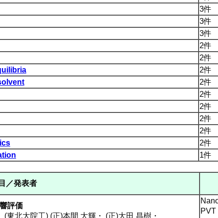
3件
3件
3件
2件
2件
uilibria
2件
solvent
2件
2件
2件
2件
2件
ics
2件
ation
1件
目／発表者
Nano
影響評価
PVT
・
(東北大院工) (正)本間 大輝
・
(正)大田 昌樹
・