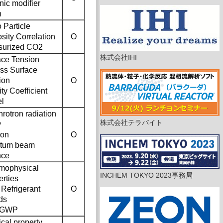
nic modifier
n
 Particle
sity Correlation
O
surized CO2
株式会社IHI
ace Tension
ss Surface
ion
O
ity Coefficient
l
rotron radiation
株式会社テラバイト
y
ron
O
tum beam
nce
mophysical
INCHEM TOKYO 2023事務局
erties
Refrigerant
O
ds
 GWP
cal property