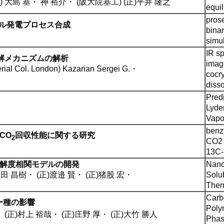
) 大島 基
・
神 裕介
・
(阪大院基工) (正)平井 隆之
equil
pros
クル発電プロセス合成
binar
simu
IR s
溶解メカニズムの解析
imag
rial Col. London) Kazarian Sergei G.
・
cocry
disso
Predi
Lyde
Vapo
benz
CO
回収性能に関する研究
2
CO2 
13C
解度相関モデルの開発
Nano
大田 昌樹
・
(正)渡邉 賢
・
(正)猪股 宏
・
Solub
Ther
Carb
ー種の影響
Poly
・
(正)村上 裕哉
・
(正)庄野 厚
・
(正)大竹 勝人
Phas