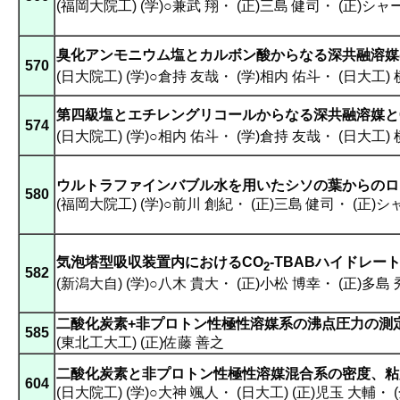
(福岡大院工) (学)○兼武 翔
・
(正)三島 健司
・
(正)シャ
臭化アンモニウム塩とカルボン酸からなる深共融溶媒
570
(日大院工) (学)○倉持 友哉
・
(学)相内 佑斗
・
(日大工)
第四級塩とエチレングリコールからなる深共融溶媒と
574
(日大院工) (学)○相内 佑斗
・
(学)倉持 友哉
・
(日大工)
ウルトラファインバブル水を用いたシソの葉からのロ
580
(福岡大院工) (学)○前川 創紀
・
(正)三島 健司
・
(正)
気泡塔型吸収装置内におけるCO
-TBABハイドレ
2
582
(新潟大自) (学)○八木 貴大
・
(正)小松 博幸
・
(正)多島
二酸化炭素+非プロトン性極性溶媒系の沸点圧力の測
585
(東北工大工) (正)佐藤 善之
二酸化炭素と非プロトン性極性溶媒混合系の密度、粘
604
(日大院工) (学)○大神 颯人
・
(日大工) (正)児玉 大輔
・