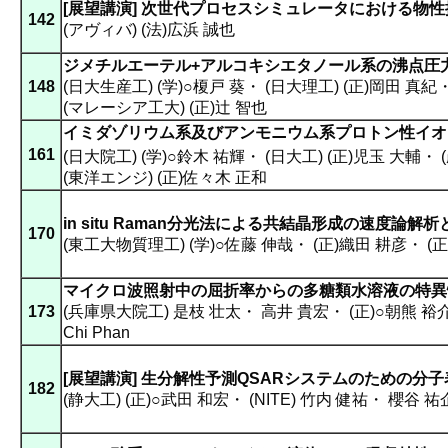
[展望講演] 次世代プロセスシミュレータにおける物
142
(アヴィバ) (法)広浜 誠也
ジメチルエーテル+アルコキシエタノール系の沸点圧
148
(日大生産工) (学)○榎戸 葵
・
(日大理工) (正)岡田 真紀
(マレーシア工大) (正)辻 智也
イミダゾリウム系及びアンモニウム系プロトン性イオ
161
(日大院工) (学)○鈴木 祐輝
・
(日大工) (正)児玉 大輔
・
(東洋エンジ) (正)佐々木 正和
in situ Raman分光法による共結晶形成の速度論解
170
(東工大物質理工) (学)○佐藤 伸哉
・
(正)織田 耕彦
・
(
マイクロ波照射中の屈折率からの多糖類水溶液の特異
173
(兵庫県大院工) 是枝 壮太
・
高井 貴宏
・
(正)○朝熊 裕
Chi Phan
[展望講演] 生分解性予測QSARシステムのための分
182
(静大工) (正)○武田 和宏
・
(NITE) 竹内 健祐
・
櫻谷 祐