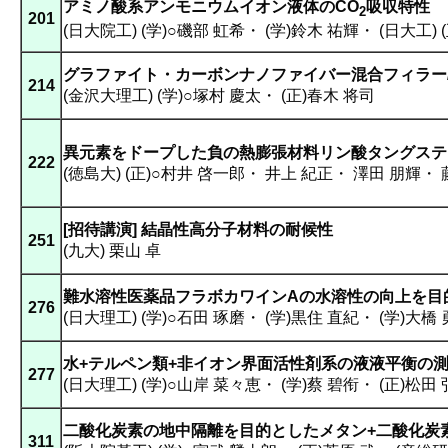
アミノ酸系アンモニウムイオン液体のCO
吸収特性
2
201
(日大院工) (学)○磯部 虹希
・
(学)鈴木 祐輝
・
(日大工) 
グラファイト・カーボンナノファイバー混合フィラー
214
(金沢大理工) (学)○塚村 慶太
・
(正)春木 将司
異元素をドープした負の熱膨張材料リン酸タングステ
222
(徳島大) (正)○村井 啓一郎
・
井上 紀正
・
澤田 朋輝
・
[招待講演] 結晶性高分子材料の耐候性
251
(九大) 栗山 卓
難水溶性医薬品フラボカワインAの水溶性の向上を目
276
(日大理工) (学)○石田 琢磨
・
(学)黒住 直紀
・
(学)大橋
水+テルペン類+非イオン界面活性剤系の液液平衡の
277
(日大理工) (学)○山岸 菜々恵
・
(学)蔡 碧衔
・
(正)松田
二酸化炭素の地中隔離を目的としたメタン+二酸化炭
311