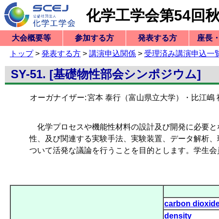
化学工学会第54回
大会概要等
参加する方
発表する方
座長
トップ
>
発表する方
>
講演申込関係
>
受理済み講演申込一
式典・企画紹介
トップページ
サイトマップ
概要・日程等
式典のご案内
託児サービス
ご案内一覧
式典・企画紹介
会合・展示・他
現地参加の方
ご案内一覧
プログラム
参加登録
項目一覧
アクセス・マップ
懇親会
項目一覧
マニュアル
項目一覧
式典のご案内
特別シンポジウム
本部・支部企画
部会シンポジウム
項目一覧
懇親会
委員会・会合一覧
展示一覧
ランチョンセミナー
託児サービス
講演申込関係
講演要旨関係
ポスター関係
ご案内一覧
発表要領等
プログラム
参加登録
項目一
講演申
講演分
講演申
講演申
講演申
講演申
パスワ
項目一
講演要
要旨公
講演要
提出し
パスワ
項目一
パスワ
項目一
発表要
表彰等
ご案
プロ
参
ランチョンセミナー
オンライン参加の方
オンライン学会会場GOI
ビジョンシンポジウム
部会横断型シンポジウム
本大会
講演申
講演申
受理済
講演申
講演要
講演要
ポスタ
ポスタ
提出し
ポスタ
NG VIRTUAL
SY-51. [基礎物性部会シンポジウム]
オーガナイザー:
宮本 泰行（富山県立大学）・
比江嶋
化学プロセスや機能性材料の設計及び開発に必要と
性、及び関連する実験手法、実験装置、データ解析、
ついて活発な議論を行うことを目的とします。学生会
carbon dioxid
density