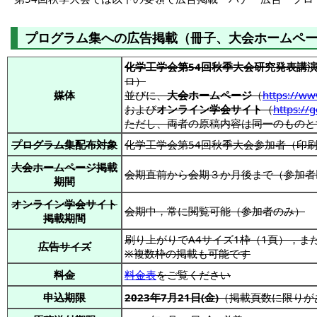
プログラム集への広告掲載（冊子、大会ホームペー
化学工学会第54回秋季大会研究発表講
ロ）
媒体
並びに、
大会ホームページ
（
https://ww
および
オンライン学会サイト
（
https://
ただし、両者の原稿内容は同一のものと
プログラム集配布対象
化学工学会第54回秋季大会参加者（印刷
大会ホームページ掲載
会期直前から会期３か月後まで（参加者
期間
オンライン学会サイト
会期中，常に閲覧可能（参加者のみ）
掲載期間
刷り上がりでA4サイズ1枠（1頁），また
広告サイズ
※複数枠の掲載も可能です
料金
料金表
をご覧ください
申込期限
2023年7月21日(金)
（掲載頁数に限りが