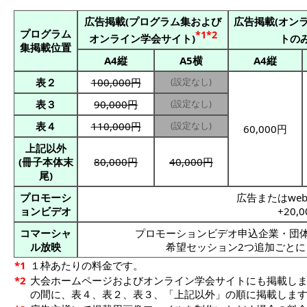
広告掲載(プログラム集および
広告掲載(オン
プログラム
*1*2
オンライン学会サイト)
トのみ
集掲載位置
A4縦
A5横
A4縦
表２
100,000円
(設定なし)
表３
90,000円
(設定なし)
表４
110,000円
(設定なし)
60,000円
上記以外
(冊子本体末
80,000円
40,000円
尾)
プロモーシ
広告またはwe
ョンビデオ
+20,
コマーシャ
プロモーションビデオ申込企業・団
ル放映
希望セッション2つ追加ごとに +1
*1
１枠あたりの料金です。
*2
大会ホームページおよびオンライン学会サイトにも掲載し
の間に、表４、表２、表３、「上記以外」の順に掲載します