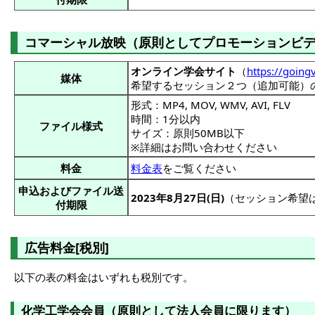
コマーシャル放映（原則としてプロモーションビ
オンライン学会サイト
（
https://going
媒体
希望するセッション２つ（追加可能）
形式：MP4, MOV, WMV, AVI, FLV
時間：1分以内
ファイル様式
サイズ：原則50MB以下
※詳細はお問い合わせください
料金
料金表
をご覧ください
申込およびファイル送
2023年8月27日(日)
（セッション希望
付期限
広告料金[税別]
以下の表の料金はいずれも税別です。
化学工学会会員（原則として法人会員に限ります）