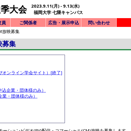
2023.9.11(月) - 9.13(水)
秋季大会
福岡大学 七隈キャンパス
査員
ご関係者
広告・展示申込
問い合わせ
M放映募集
注意事項
号一覧
ォーム
容の訂正
容の確認
取消
の確認
稿の書式
・知財
出要領
旨の確認
の確認
の確認
覧
ム
録
オーガナイザー
ご案内一覧
冠シンポジウム
広告・PV・CM
ご案内一覧
展示
問い合わせ
な注意事項
について
ーム記入例
申込一覧
する問合せ
フォーム
する問合せ
・提出要領
フォーム
ターの確認
する問合せ
諸委員会・会合申込
ランチョンセミナー
セッションスポンサ
ー
映募集
オンライン学会サイト）[終了]
申込企業・団体様のみ）
企業・団体様のみ）
ーションビデオ(PV)配信・コマーシャル(CM)放映を募集します。