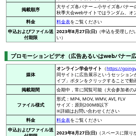
大サイズ各バナー→小サイズ各バナー
掲載順序
秋季大会webサイトではランダム、オ
料金
料金表
をご覧ください
申込およびファイル送
2023年8月27日(日)
（申込を受理しだ
付期限
い）
プロモーションビデオ（広告あるいはwebバナー
オンライン学会サイト
（
https://going
媒体
同サイトに広告展示というセッション
イブ」ボタンをクリックすることで動
掲載期間
会期中，常に閲覧可能（大会参加者の
形式：MP4, MOV, WMV, AVI, FLV
ファイル様式
サイズ：原則200MB以下
※詳細はお問い合わせください
料金
料金表
をご覧ください
申込およびファイル送
2023年8月27日(日)
（スペースに限り
付期限