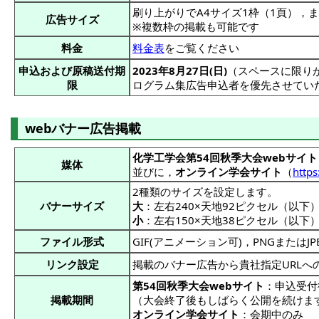
刷り上がりでA4サイズ1枠（1頁），ま
広告サイズ
※複数枠の掲載も可能です
料金
料金表
をご覧ください
申込および原稿送付期
2023年8月27日(日)
（スペースに限り
限
ログラム集広告申込者を優先させてい
webバナー広告掲載
化学工学会第54回秋季大会webサイト
媒体
並びに，
オンライン学会サイト
（
https
2種類のサイズを設定します。
バナーサイズ
大
：左右240×天地92ピクセル（以下
小
：左右150×天地38ピクセル（以下
ファイル形式
GIF(アニメーション可)，PNGまたはJP
リンク設定
掲載のバナー広告から貴社指定URLへ
第54回秋季大会webサイト
：申込受付
掲載期間
（大会終了後もしばらく公開を続けま
オンライン学会サイト
：会期中のみ