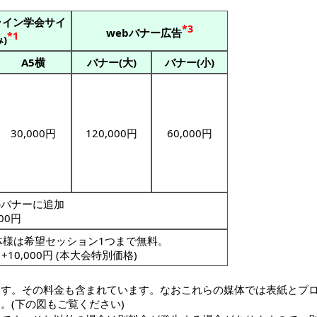
ライン学会サイ
*3
webバナー広告
*1
)
A5横
バナー(大)
バナー(小)
30,000円
120,000円
60,000円
bバナーに追加
000円
体様は希望セッション1つまで無料。
0,000円 (本大会特別価格)
ます。その料金も含まれています。なおこれらの媒体では表紙とプ
。(下の図もご覧ください)