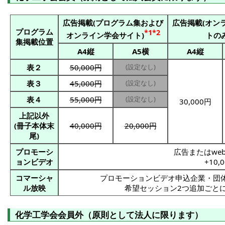
広告掲載(プログラム集および
広告掲載(オン
プログラム
*1*2
オンライン学会サイト)
トのみ
集掲載位置
A4縦
A5横
A4縦
表２
50,000円
(設定なし)
表３
45,000円
(設定なし)
表４
55,000円
(設定なし)
30,000円
上記以外
(冊子本体末
40,000円
20,000円
尾)
プロモーシ
広告またはwe
ョンビデオ
+10,
コマーシャ
プロモーションビデオ申込企業・団
ル放映
希望セッション2つ追加ごとに +
化学工学会会員外（原則として法人に限ります）