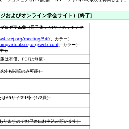
ジおよびオンライン学会サイト）[終了]
演プログラム集
（冊子体，A4サイズ，モノク
w4.scej.org/meeting/54f/
、カラー）
goingvirtual.scej.org/web_conf
、カラー）
する
版は有償、PDFは無償）
以外も閲覧のみ可能）
はA5サイズ1枠（1/2頁）
ありますのでお早めにお申込み願います）