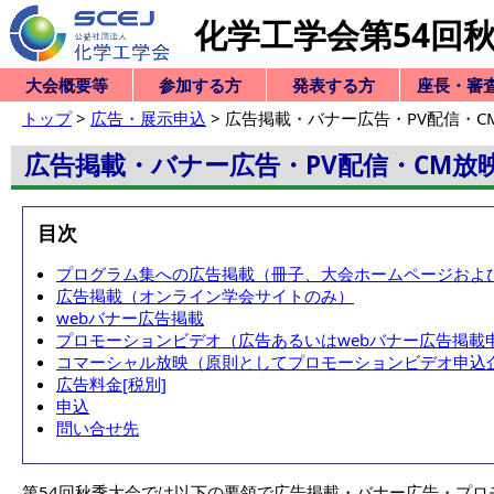
化学工学会第54回
大会概要等
参加する方
発表する方
座長・審
トップ
>
広告・展示申込
> 広告掲載・バナー広告・PV配信・C
式典・企画紹介
トップページ
サイトマップ
概要・日程等
式典のご案内
託児サービス
ご案内一覧
式典・企画紹介
会合・展示・他
現地参加の方
ご案内一覧
プログラム
参加登録
項目一覧
アクセス・マップ
懇親会
項目一覧
マニュアル
項目一覧
式典のご案内
特別シンポジウム
本部・支部企画
部会シンポジウム
項目一覧
懇親会
委員会・会合一覧
展示一覧
ランチョンセミナー
託児サービス
講演申込関係
講演要旨関係
ポスター関係
ご案内一覧
発表要領等
プログラム
参加登録
項目一覧
講演申込の
講演分類番
講演申込フ
講演申込内
講演申込内
講演申込の
パスワード
項目一覧
講演要旨原
要旨公開日
講演要旨提
提出した要
パスワード
項目一覧
パスワード
項目一覧
発表要領
表彰等予定
ご案内一
プログラ
参加登
ランチョンセミナー
オンライン参加の方
オンライン学会会場GOI
ビジョンシンポジウム
部会横断型シンポジウム
本大会の特別
講演申込全般
講演申込フォ
受理済み講演
講演申込に関
講演要旨提出
講演要旨に関
ポスター作成
ポスター提出
提出したポス
ポスターに関
NG VIRTUAL
広告掲載・バナー広告・PV配信・CM放
目次
プログラム集への広告掲載（冊子、大会ホームページおよび
広告掲載（オンライン学会サイトのみ）
webバナー広告掲載
プロモーションビデオ（広告あるいはwebバナー広告掲載
コマーシャル放映（原則としてプロモーションビデオ申込
広告料金[税別]
申込
問い合せ先
第54回秋季大会では以下の要領で広告掲載・バナー広告・プロモ