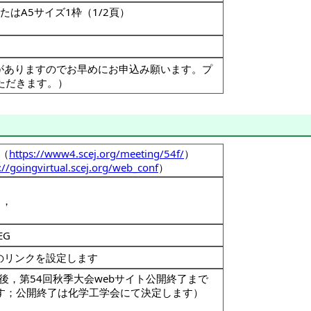
たはA5サイズ1枠（1/2頁）
がありますのでお早めにお申込み願います。プ
ただきます。）
（
https://www4.scej.org/meeting/54f/
）
://goingvirtual.scej.org/web_conf
）
），
）
EG
のリンクを設定します
後，第54回秋季大会webサイト公開終了まで
す；公開終了は化学工学会にて決定します）