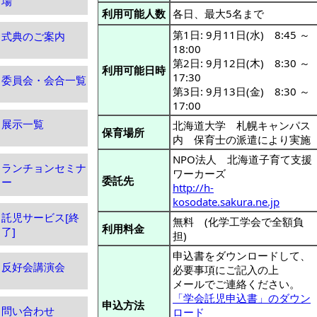
場
利用可能人数
各日、最大5名まで
第1日: 9月11日(水) 8:45 ～
式典のご案内
18:00
第2日: 9月12日(木) 8:30 ～
利用可能日時
17:30
委員会・会合一覧
第3日: 9月13日(金) 8:30 ～
17:00
展示一覧
北海道大学 札幌キャンパス
保育場所
内 保育士の派遣により実施
NPO法人 北海道子育て支援
ランチョンセミナ
ワーカーズ
委託先
ー
http://h-
kosodate.sakura.ne.jp
託児サービス[終
無料 (化学工学会で全額負
利用料金
了]
担)
申込書をダウンロードして、
反好会講演会
必要事項にご記入の上
メールでご連絡ください。
「学会託児申込書」のダウン
申込方法
問い合わせ
ロード