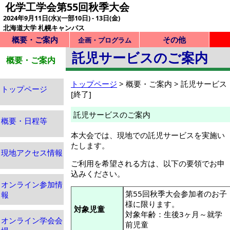
化学工学会第55回秋季大会
2024年9月11日(水)(一部10日) - 13日(金)
北海道大学 札幌キャンパス
概要・ご案内
その他
企画・プログラム
託児サービスのご案内
概要・ご案内
トップページ
> 概要・ご案内 > 託児サービス
トップページ
[終了]
託児サービスのご案内
概要・日程等
本大会では、現地での託児サービスを実施い
たします。
現地アクセス情報
ご利用を希望される方は、以下の要領でお申
込みください。
オンライン参加情
第55回秋季大会参加者のお子
報
様に限ります。
対象児童
対象年齢：生後3ヶ月～就学
オンライン学会会
前児童