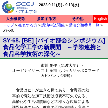
2023.9.11(月) - 9.13(水)
大会概要等
参加する方
その他
English
化学工学会第54回秋季大会
トップ
>
発表する方
>
講演申込関係
>
講演分類番号一覧
>
式典・企画紹介
トップページ
サイトマップ
概要・日程等
式典のご案内
託児サービス
ご案内一覧
式典・企画紹介
会合・展示・他
現地参加の方
ご案内一覧
プログラム
参加登録
項目一覧
アクセス・マップ
懇親会
項目一覧
マニュアル
項目一覧
式典のご案内
特別シンポジウム
本部・支部企画
部会シンポジウム
項目一覧
懇親会
委員会・会合一覧
展示一覧
ランチョンセミナー
託児サービス
広告・展示申込
座長・審査員
発表する方
問い合わせ
ご関係者
ランチョンセミナー
オンライン参加の方
オンライン学会会場GOI
ビジョンシンポジウム
部会横断型シンポジウム
福岡大学 七隈キャンパス
SY-68.
NG VIRTUAL
SY-68. [BE] [バイオ部会シンポジウム]
食品化学工学の新展開 ～学際連携と
食品科学技術の深化～
市川 創作（筑波大学）・
オーガナイザー:
井上 孝司（ポッカサッポロフード
＆ビバレッジ(株)）
食品はヒトが生きる糧であり、食資源の効
率的で有効な加工技術は必要不可欠である。
高齢化や生活習慣病などの様々な疾病による
課題解決のため、健康の回復や維持・増進に