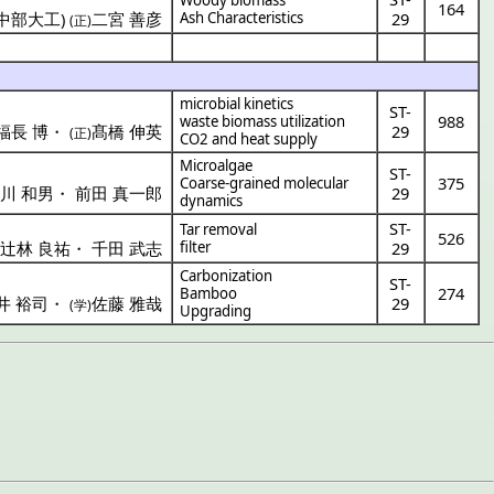
164
中部大工
)
二宮 善彦
Ash Characteristics
29
(正)
microbial kinetics
ST-
988
waste biomass utilization
福長 博
・
髙橋 伸英
29
(正)
CO2 and heat supply
Microalgae
ST-
375
Coarse-grained molecular
川 和男
・
前田 真一郎
29
dynamics
ST-
Tar removal
526
辻林 良祐
・
千田 武志
filter
29
)
Carbonization
ST-
274
Bamboo
井 裕司
・
佐藤 雅哉
29
(学)
Upgrading