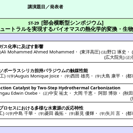
講演題目／発表者
[部会横断型シンポジウム]
ST-29
ュートラルを実現するバイオマスの熱化学的変換・生
ガス化
率に及ぼす
影響
Ali Mohammed Ahmed Mohammed
・
(
東洋高圧
)
野口 琢史
・
)
(法)
(
広大院先
)
(正)
ソポーラスシリカ
担持
パラジウム
の
触媒性能
工
) ○
Auguis Monique Joice
・
西田 雄亮
・
大島 康平
・
(
都
(学)
(学)
(学)
tion Catalyst by Two-Step Hydrothermal Carbonization
ngau Edwin Osebe
・
中安 祐太
・
大岡 千恵
・
阿部 博弥
・
(
秋
(正)
(
プロセス
における
多様
な
水素源
の
反応特性
工
) ○
中島 千華
・
菱田 義拓
・
新見 優輝
・
矢川 言
・
(
都
(学)
(学)
(学)
(学)