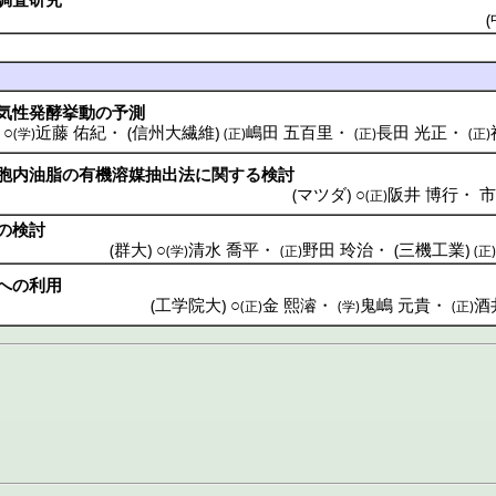
(
気性発酵挙動
の
予測
) ○
近藤 佑紀
・
(
信州大繊維
)
嶋田 五百里
・
長田 光正
・
(学)
(正)
(正)
(正)
胞内油脂
の
有機溶媒抽出法
に関する
検討
(
マツダ
) ○
阪井 博行
・
市
(正)
の
検討
(
群大
) ○
清水 喬平
・
野田 玲治
・
(
三機工業
)
(学)
(正)
(正
への
利用
(
工学院大
) ○
金 熙濬
・
鬼嶋 元貴
・
酒
(正)
(学)
(正)