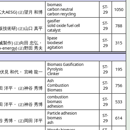
biomass
ST-
1050
carbon neutral
広大AESG
)
望月 和博
29
(正)
carbon recycling
gasifier
ST-
788
solid oxide fuel cell
阪技術研
)
山口 真平
29
(正)
catalyst
lipase
ST-
械製作
)
向田 忠弘
・
315
biodiesel
(正)
29
agitation
energy
)
野田 秀夫
(正)
Biomass Gasification
ST-
195
Pyrolysis
)
伏見 和代
・
宮崎 龍一
29
Clinker
Ash
ST-
756
Combustion
田 洋平
・
神谷 秀博
29
(正)
Biomass
combustion
ST-
533
biomass
田 洋平
・
神谷 秀博
29
(正)
adhesion
Particle adhesion
ST-
614
biomass
谷 秀博
・
岡田 洋平
29
(正)
ash
ST-
Woody biomass