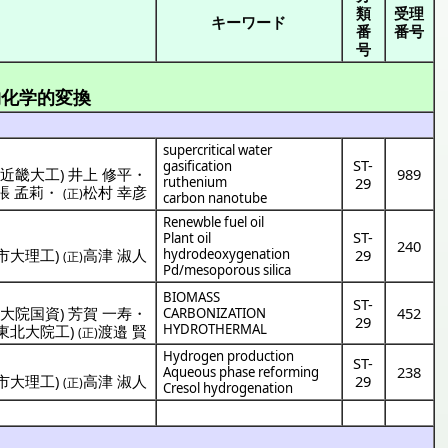
類
受理
キーワード
番
番号
号
物化学的変換
supercritical water
ST-
gasification
(
近畿大工
)
井上 修平
・
989
ruthenium
29
張 孟莉
・
松村 幸彦
(正)
carbon nanotube
Renewble fuel oil
ST-
Plant oil
240
市大理工
)
高津 淑人
hydrodeoxygenation
29
(正)
Pd/mesoporous silica
BIOMASS
ST-
田大院国資
)
芳賀 一寿
・
452
CARBONIZATION
29
HYDROTHERMAL
東北大院工
)
渡邉 賢
(正)
Hydrogen production
ST-
238
Aqueous phase reforming
市大理工
)
高津 淑人
29
(正)
Cresol hydrogenation