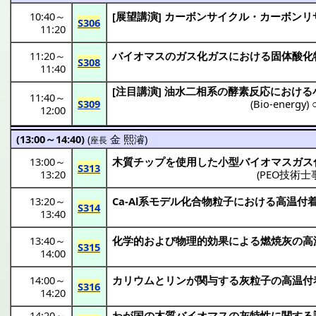
10:40
～
[
展望講演
]
カーボンサイクル
・
カーボンリ
S306
11:20
11:20
～
バイオマス
の
ガス化
ガス
における
固体酸化
S308
11:40
[
注目講演
]
油水二相系
の
酵素反応
における
11:40
～
S309
(
Bio-energy
) 
12:00
(13:00～14:40)
(
金 熙濬
)
座長
13:00
～
木質
チップ
を
使用
した
小型
バイオマス
ガス
S313
13:20
(
PEO技術士
13:20
～
Ca-Al系
モデル
化合物粒子
における
高温付
S314
13:40
13:40
～
化学的
および
物理的効果
による
燃焼灰
の
高
S315
14:00
14:00
～
カリウム
と
リン
が
関与
する
灰粒子
の
高温付
S316
14:20
14:20
～
わが国の
木質
バイオマス
の
灰特性
に関する