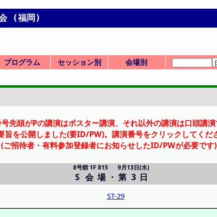
会 (福岡)
プログラム
セッション別
会場別
プログラムMen
一覧表(横配置)
一覧表(縦配置)
第 1 日
第 2 日
第 3 日
前日
SV: ビジョンシン
セッション一覧
SP: 特別シンポ
HQ: 本部企画
ST: 部会横断
SY: 51-59
SY: 60-69
SY: 70-79
SY: 80-84
式典
Y,Z: Bldg.10 2,3F
式典
SV-1
SP-1
SP-2
HQ-11
HQ-12
HQ-13
HQ-14
ST-21
ST-22
ST-23
ST-24
ST-25
ST-26
ST-27
ST-28
ST-29
ST-30
SY-51
SY-52
SY-53
SY-54
SY-55
SY-56
SY-57
SY-58
SY-59
SY-60
SY-61
SY-62
SY-63
SY-64
SY-65
SY-66
SY-67
SY-68
SY-69
SY-70
SY-71
SY-72
SY-73
SY-74
SY-75
SY-76
SY-77
SY-78
SY-79
SY-80
SY-81
SY-82
SY-83
SY-84
Q-U: Bldg.8 1F
F-H: Bldg.8 3F
A-E: Bldg.8 4F
I-L: Bldg.8 2F
X: Bldg.8 3F
P: ポスター
会場一覧
招待講演等一
司会・座長一
X 3F 831
A 4F 841
B 4F 842
C 4F 843
D 4F 844
E 4F 845
F 3F 833
G 3F 834
H 3F 835
I 2F 826
J 2F 821
K 2F 822
L 2F 823
Q 1F 811
R 1F 814
S 1F 815
T 1F 816
U 1F 812
Y 2F 1021
Z 3F 1031
PA 1Fラウンジ
PB 1Fラウンジ
詳細検索画面
受賞講演一覧
受理番号一覧
発表者索引
u
ポ
番号先頭がPの講演はポスター講演、それ以外の講演は口頭講演
要旨を公開しました(要ID/PW)。講演番号をクリックしてくだ
(ご招待者・有料参加登録者にお知らせしたID/PWが必要です)
8号館 1F 815
9月13日(水)
S 会場
・
第 3 日
ST-29