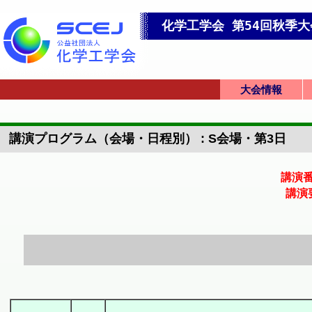
化学工学会 第54回秋季大
大会情報
オンライン学会
英語プログラム
会場アクセス
大会トップ
英語トップ
発表要領
講演プログラム（会場・日程別） : S会場・第3日
講演
講演