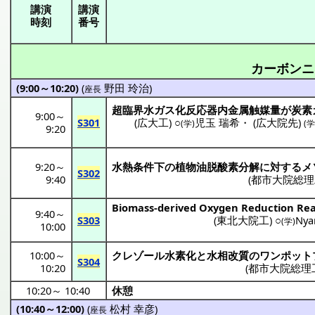
講演
講演
時刻
番号
カーボンニ
(9:00～10:20)
(
野田 玲治
)
座長
超臨界水
ガス化
反応器内金属触媒量
が
炭素
9:00
～
S301
(
広大工
) ○
児玉 瑞希
・
(
広大院先
)
(学)
(学
9:20
9:20
～
水熱条件下
の
植物油脱酸素分解
に対する
メ
S302
9:40
(
都市大院総理
Biomass-derived Oxygen Reduction Reac
9:40
～
S303
(
東北大院工
) ○
Nya
(学)
10:00
10:00
～
クレゾール
水素化
と
水相改質
の
ワンポット
S304
10:20
(
都市大院総理
10:20
～
10:40
休憩
(10:40～12:00)
(
松村 幸彦
)
座長