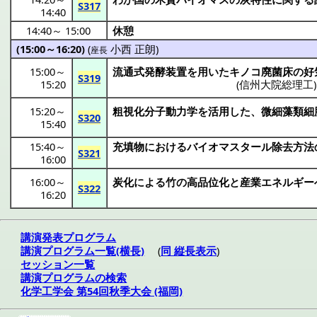
S317
14:40
14:40
～
15:00
休憩
(15:00～16:20)
(
小西 正朗
)
座長
15:00
～
流通式発酵装置
を用いた
キノコ
廃菌床
の
好
S319
15:20
(
信州大院総理工
15:20
～
粗視化分子動力学
を
活用
した、
微細藻類細
S320
15:40
15:40
～
充填物
における
バイオマスタール
除去方法
S321
16:00
16:00
～
炭化
による竹の
高品位化
と
産業
エネルギー
S322
16:20
講演発表プログラム
講演プログラム一覧(横長)
(
同 縦長表示
)
セッション一覧
講演プログラムの検索
化学工学会 第54回秋季大会 (福岡)