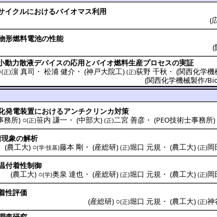
サイクル
における
バイオマス
利用
(
物形燃料電池
の
性能
(
小動力散液
デバイス
の
応用
と
バイオ
燃料生産
プロセス
の
実証
○
濵 真司
・
松浦 健介
・
(
神戸大院工
)
荻野 千秋
・
(
関西化学機
(正)
(正)
(
関西化学機械製作/Bio-
化
発電装置
における
アンチクリンカ
対策
事務所
) ○
笹内 謙一
・
(
中部大
)
二宮 善彦
・
(
PEO技術士事務所
(正)
(正)
着現象
の
解析
(
農工大
) ○
藤本 剛
・
(
産総研
)
堀口 元規
・
(
農工大
)
岡
(学·技基)
(正)
(正)
温付着性制御
(
農工大
) ○
奥泉 達也
・
(
産総研
)
堀口 元規
・
(
農工大
)
岡
(学)
(正)
(正)
着性評価
(
産総研
) ○
堀口 元規
・
(
農工大
)
神
(正)
(正)
調査研究