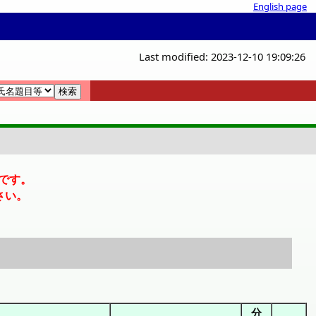
English page
Last modified: 2023-12-10 19:09:26
覧
覧
です。
さい。
分