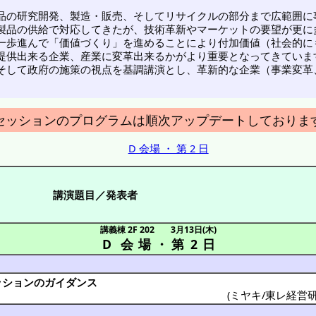
品の研究開発、製造・販売、そしてリサイクルの部分まで広範囲に
製品の供給で対応してきたが、技術革新やマーケットの要望が更に
一歩進んで「価値づくり」を進めることにより付加価値（社会的に
提供出来る企業、産業に変革出来るかがより重要となってきていま
そして政府の施策の視点を基調講演とし、革新的な企業（事業変革
セッションのプログラムは順次アップデートしておりま
D 会場 ・ 第 2 日
講演題目／発表者
講義棟 2F 202
3月13日(木)
D 会場
・
第 2 日
ッション
の
ガイダンス
(
ミヤキ/東レ経営