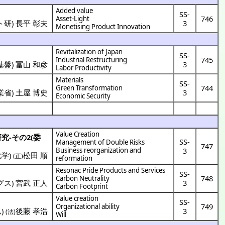
Added value
SS-
746
Asset-Light
ト研
)
長平 彰夫
3
Monetising Product Innovation
Revitalization of Japan
SS-
745
Industrial Restructuring
基盤
)
冨山 和彦
3
Labor Productivity
Materials
SS-
744
Green Transformation
業省
)
土屋 博史
3
Economic Security
Value Creation
研究
-その2(
委
SS-
Management of Double Risks
747
Business reorganization and
3
化学
)
松田 順
(正)
reformation
Resonac Pride Products and Services
SS-
748
Carbon Neutrality
グス
)
宮武 正人
3
Carbon Footprint
Value creation
SS-
749
Organizational ability
ム
)
後藤 孝浩
3
(法)
Will