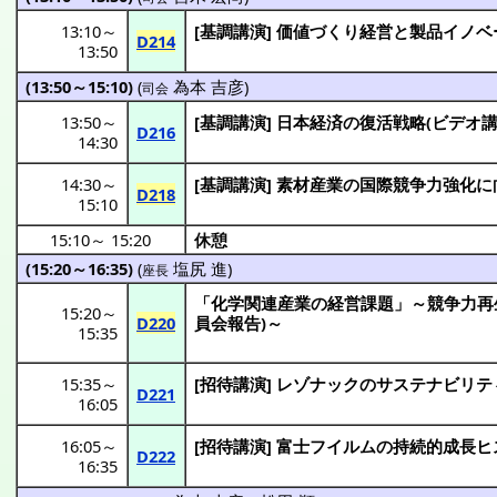
13:10
～
[
基調講演
]
価値
づくり
経営
と
製品
イノベ
D214
13:50
(13:50～15:10)
(
為本 吉彦
)
司会
13:50
～
[
基調講演
]
日本経済
の
復活戦略
(
ビデオ
D216
14:30
14:30
～
[
基調講演
]
素材産業
の
国際競争力強化
に
D218
15:10
15:10
～
15:20
休憩
(15:20～16:35)
(
塩尻 進
)
座長
「
化学関連産業
の
経営課題
」～
競争力再
15:20
～
D220
員会報告
)～
15:35
15:35
～
[
招待講演
]
レゾナック
の
サステナビリテ
D221
16:05
16:05
～
[
招待講演
]
富士
フイルム
の
持続的成長
ヒ
D222
16:35