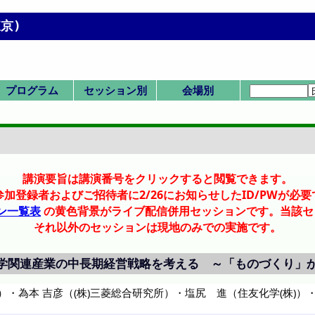
京)
プログラム
セッション別
会場別
プログラムMen
一覧表(横配置)
一覧表(縦配置)
第 1 日
第 2 日
第 3 日
前日
SV/SP:ビジョン/
K/IS:国際/IChES
SS:産業セッショ
セッション一覧
HC/HQ:委員会/
一般講演(口頭)
一般(ポスター)
式典/受賞講演
F/X:その他
P,Q:ポスター会場
F-M:講義棟 3,4階
A-E:講義棟 1,2階
式典
学会賞
技術賞
1. 基礎物性
2. 粒子・流体
3. 熱工学
4. 分離
5. 反応工学
6. システム
7. バイオ
8. 超臨界
9. エネルギー
11. エレクトロ
12. 材料・界面
13. 環境
IS-1: IChES
Poster A
Poster B
Poster C
Poster D
Poster E
SV-1
SP-1
SP-2
SP-3
K-1
K-2
K-3
K-4
K-5
IS-1
SS-1
SS-2
SS-3
SS-4
SS-5
HC-11
HC-12
HQ-21
F-1
X-51
X-52
Z:図書館3Fホー
会場一覧
招待講演等一
司会・座長一
Z 図書館ホー
A 1階 101
B 1階 102
C 2階 201
D 2階 202
E 2階 203
F 3階 302
G 3階 304
H 3階 307
I 3階 311
J 4階 402
K 4階 404
L 4階 407
M 4階 411
P ホワイエ
Q 大村ホール
詳細検索画面
受賞講演一覧
受理番号一覧
発表者索引
u
特別
本部
ン
ル
講演要旨は講演番号をクリックすると閲覧できます。
参加登録者およびご招待者に2/26にお知らせしたID/PWが必要
ン一覧表
の黄色背景がライブ配信併用セッションです。当該セ
それ以外のセッションは現地のみでの実施です。
学関連産業の中長期経営戦略を考える ～「ものづくり」
）
・
為本 吉彦（(株)三菱総合研究所）
・
塩尻 進（住友化学(株)）