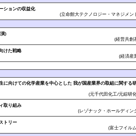
ーション
の
収益化
(
立命館大テクノロジー・マネジメン
講演
)
(
経営共創
向けた
戦略
(
経済産
生
に向けての
化学産業
を
中心
とした 我が
国産業界
の
取組
に関する
(
元千代田化工/元綜研
ィ
取り組み
(
レゾナック・ホールディン
ストリー
(
富士フイル