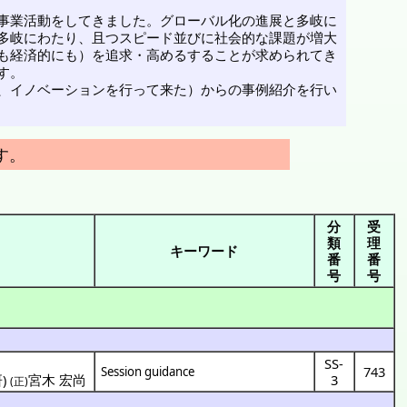
事業活動をしてきました。グローバル化の進展と多岐に
多岐にわたり、且つスピード並びに社会的な課題が増大
も経済的にも）を追求・高めるすることが求められてき
す。
、イノベーションを行って来た）からの事例紹介を行い
す。
分
受
類
理
キーワード
番
番
号
号
SS-
743
Session guidance
研
)
宮木 宏尚
3
(正)