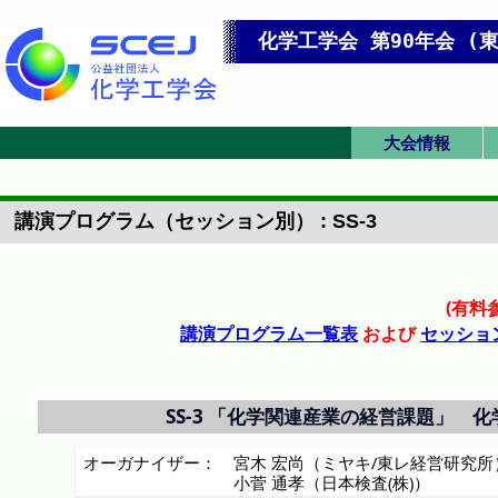
化学工学会 第90年会 (東
大会情報
IChESプログラム
アクセス/フロア
英語プログラム
大会トップ
英語トップ
発表要領
マップ
講演プログラム（セッション別） : SS-3
(有料
講演プログラム一覧表
および
セッショ
SS-3
「化学関連産業の経営課題」 化
オーガナイザー：
宮木 宏尚（ミヤキ/東レ経営研究所
小菅 通孝（日本検査(株)）