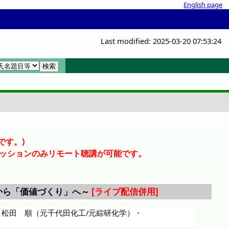
English page
Last modified: 2025-03-20 07:53:24
覧
覧
ル
です。)
ッションのみリモート聴講が可能です。
から「価値づくり」へ～
・
松田 順（元千代田化工/元綜研化学）
・