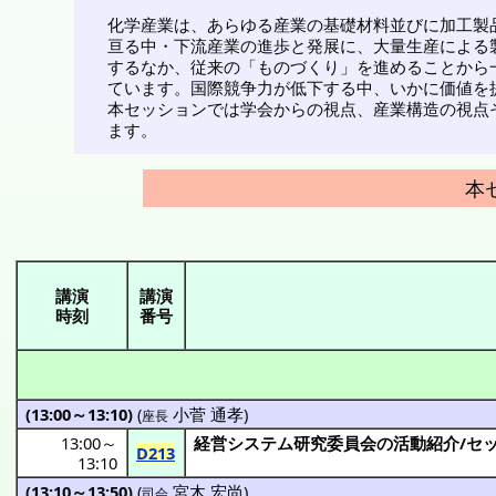
化学産業は、あらゆる産業の基礎材料並びに加工製
亘る中・下流産業の進歩と発展に、大量生産による
するなか、従来の「ものづくり」を進めることから
ています。国際競争力が低下する中、いかに価値を
本セッションでは学会からの視点、産業構造の視点
ます。
本
講演
講演
時刻
番号
(13:00～13:10)
(
小菅 通孝
)
座長
13:00
～
経営
システム
研究委員会
の
活動紹介
/
セ
D213
13:10
(13:10～13:50)
(
宮木 宏尚
)
司会