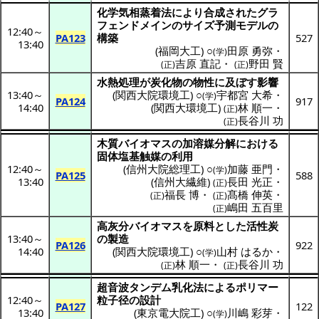
化学気相蒸着法
により
合成
された
グラ
フェンドメイン
の
サイズ
予測
モデル
の
12:40
～
PA123
構築
527
13:40
(
福岡大工
) ○
田原 勇弥
・
(学)
吉原 直記
・
野田 賢
(正)
(正)
水熱処理
が
炭化物
の
物性
に及ぼす
影響
13:40
～
(
関西大院環境工
) ○
宇都宮 大希
・
(学)
PA124
917
14:40
(
関西大環境工
)
林 順一
・
(正)
長谷川 功
(正)
木質
バイオマス
の
加溶媒分解
における
固体塩基触媒
の
利用
12:40
～
(
信州大院総理工
) ○
加藤 亜門
・
(学)
PA125
588
13:40
(
信州大繊維
)
長田 光正
・
(正)
福長 博
・
髙橋 伸英
・
(正)
(正)
嶋田 五百里
(正)
高灰分
バイオマス
を
原料
とした
活性炭
13:40
～
の
製造
PA126
922
14:40
(
関西大院環境工
) ○
山村 はるか
・
(学)
林 順一
・
長谷川 功
(正)
(正)
超音波
タンデム
乳化法
による
ポリマー
12:40
～
粒子径
の
設計
PA127
122
13:40
(
東京電大院工
) ○
川嶋 彩芽
・
(学)