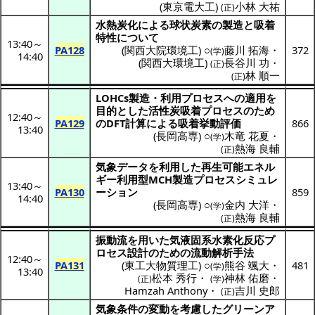
(
東京電大工
)
小林 大祐
(正)
水熱炭化
による
球状炭素
の
製造
と
吸着
特性
について
13:40
～
PA128
(
関西大院環境工
) ○
藤川 拓海
・
372
(学)
14:40
(
関西大環境工
)
長谷川 功
・
(正)
林 順一
(正)
LOHCs
製造
・
利用
プロセス
への
適用
を
目的
とした
活性炭吸着
プロセス
のため
12:40
～
PA129
のDFT
計算
による
吸着挙動評価
866
13:40
(
長岡高専
) ○
木竜 花夏
・
(学)
熱海 良輔
(正)
気象
データ
を
利用
した
再生可能
エネル
ギー
利用型
MCH
製造
プロセスシミュレ
13:40
～
PA130
ーション
859
14:40
(
長岡高専
) ○
金内 大洋
・
(学)
熱海 良輔
(正)
振動流
を用いた
気液固系水素化反応
プ
ロセス
設計
のための
流動解析手法
12:40
～
PA131
(
東工大物質理工
) ○
熊谷 颯大
・
481
(学)
13:40
松本 秀行
・
神林 佑磨
・
(正)
(学)
Hamzah Anthony
・
吉川 史郎
(正)
気象条件
の
変動
を
考慮
した
グリーンア