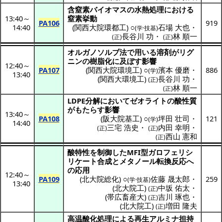
含窒素
バイオマス
の
水熱処理
における
13:40
～
窒素挙動
PA106
919
14:40
(
関西大院環都工
) ○
石場 大也
・
(学·技基)
長谷川 功
・
林 順一
(正)
(正)
オルガノソルブ
法で用いる
溶剤
が
リグ
ニン
の
樹脂化
に及ぼす
影響
12:40
～
PA107
(
関西大院環境工
) ○
濱本 優磨
・
886
(学)
13:40
(
関西大環境工
)
長谷川 功
・
(正)
林 順一
(正)
LDPE
分解
において
ゼオライト
の
酸性質
がもたらす
影響
13:40
～
PA108
(
阪大院基工
) ○
坪田 壮司
・
121
(学)
14:40
三宅 浩史
・
内田 幸明
・
(正)
(正)
西山 憲和
(正)
酸特性
を
制御
したMFI型
ガロフェリシ
リケート
合成
と
メタノール
転換反応
へ
の
応用
12:40
～
PA109
(
北大院総化
) ○
佐藤 晟太郎
・
259
(学·技基)
13:40
(
北大院工
)
中坂 佑太
・
(正)
(
帯広畜産大
)
吉川 琢也
・
(正)
(
北大院工
)
増田 隆夫
(正)
高温酸化処理
による
再生
アルミナ
担持