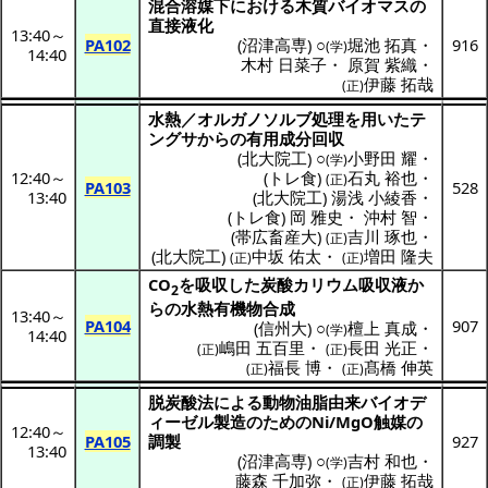
混合溶媒下
における
木質
バイオマス
の
直接液化
13:40
～
PA102
(
沼津高専
) ○
堀池 拓真
・
916
(学)
14:40
木村 日菜子
・
原賀 紫織
・
伊藤 拓哉
(正)
水熱
／
オルガノソルブ
処理
を用いた
テ
ングサ
からの
有用成分回収
(
北大院工
) ○
小野田 耀
・
(学)
12:40
～
(
トレ食
)
石丸 裕也
・
(正)
PA103
528
13:40
(
北大院工
)
湯浅 小綾香
・
(
トレ食
)
岡 雅史
・
沖村 智
・
(
帯広畜産大
)
吉川 琢也
・
(正)
(
北大院工
)
中坂 佑太
・
増田 隆夫
(正)
(正)
CO
を
吸収
した
炭酸
カリウム
吸収液
か
2
らの
水熱有機物合成
13:40
～
PA104
907
(
信州大
) ○
檀上 真成
・
(学)
14:40
嶋田 五百里
・
長田 光正
・
(正)
(正)
福長 博
・
髙橋 伸英
(正)
(正)
脱炭酸法
による
動物油脂由来
バイオデ
ィーゼル
製造
のためのNi/MgO
触媒
の
12:40
～
PA105
調製
927
13:40
(
沼津高専
) ○
吉村 和也
・
(学)
藤森 千加弥
・
伊藤 拓哉
(正)