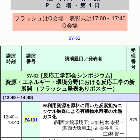
P 会場
・
第 1 日
フラッシュはQ会場 表彰式は17:00～17:40
Q会場
SY-62
受
講演
講演
理
講演題目／発表者
時刻
番号
番
号
[反応工学部会シンポジウム]
SY-62
資源・エネルギー・環境分野における反応工学の新
展開
（フラッシュ発表ありポスター）
(12:40～14:40)
未利用資源
を
原料
に用いた
炭素担持
ニ
ッケル
触媒
による
有機物水溶液
の
水熱
12:40
～
ガス化
PA101
379
13:40
(
関西大院環境工
) ○
松木 崇登
・
(学)
(
関西大環境工
)
長谷川 功
・
(正)
林 順一
(正)