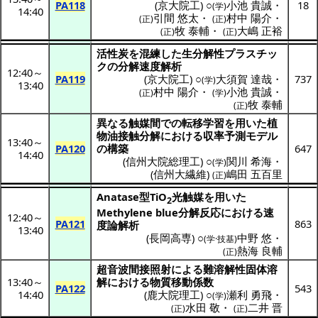
PA118
(
京大院工
) ○
小池 貴誠
・
18
(学)
14:40
引間 悠太
・
村中 陽介
・
(正)
(正)
牧 泰輔
・
大嶋 正裕
(正)
(正)
活性炭
を
混練
した
生分解性
プラスチッ
ク
の
分解速度解析
12:40
～
PA119
(
京大院工
) ○
大須賀 達哉
・
737
(学)
13:40
村中 陽介
・
小池 貴誠
・
(正)
(学)
牧 泰輔
(正)
異なる
触媒間
での
転移学習
を用いた
植
物油接触分解
における
収率予測
モデル
13:40
～
PA120
の
構築
647
14:40
(
信州大院総理工
) ○
関川 希海
・
(学)
(
信州大繊維
)
嶋田 五百里
(正)
Anatase型TiO
光触媒
を用いた
2
Methylene blue
分解反応
における
速
12:40
～
PA121
863
度論解析
13:40
(
長岡高専
) ○
中野 悠
・
(学·技基)
熱海 良輔
(正)
超音波間接照射
による
難溶解性固体溶
13:40
～
解
における
物質移動係数
PA122
543
14:40
(
鹿大院理工
) ○
瀬利 勇飛
・
(学)
水田 敬
・
二井 晋
(正)
(正)