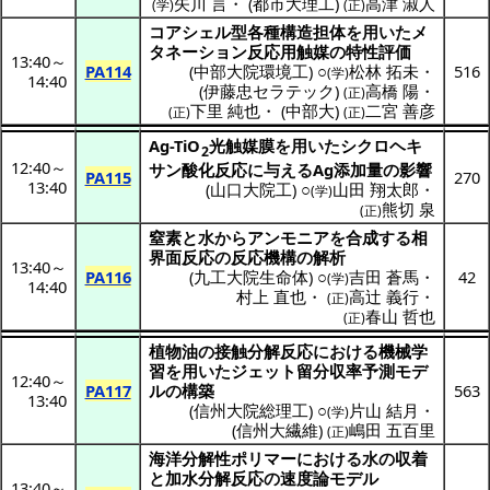
矢川 言
・
(
都市大理工
)
高津 淑人
(学)
(正)
コアシェル
型
各種構造担体
を用いた
メ
タネーション
反応用触媒
の
特性評価
13:40
～
PA114
(
中部大院環境工
) ○
松林 拓未
・
516
(学)
14:40
(
伊藤忠セラテック
)
高橋 陽
・
(正)
下里 純也
・
(
中部大
)
二宮 善彦
(正)
(正)
Ag-TiO
光触媒膜
を用いた
シクロヘキ
2
12:40
～
サン
酸化反応
に与えるAg
添加量
の
影響
PA115
270
13:40
(
山口大院工
) ○
山田 翔太郎
・
(学)
熊切 泉
(正)
窒素
と水から
アンモニア
を
合成
する
相
界面反応
の
反応機構
の
解析
13:40
～
PA116
(
九工大院生命体
) ○
吉田 蒼馬
・
42
(学)
14:40
村上 直也
・
高辻 義行
・
(正)
春山 哲也
(正)
植物油
の
接触分解反応
における
機械学
習
を用いた
ジェット
留分収率予測
モデ
12:40
～
PA117
ル
の
構築
563
13:40
(
信州大院総理工
) ○
片山 結月
・
(学)
(
信州大繊維
)
嶋田 五百里
(正)
海洋分解性
ポリマー
における水の
収着
と
加水分解反応
の
速度論
モデル
13:40
～