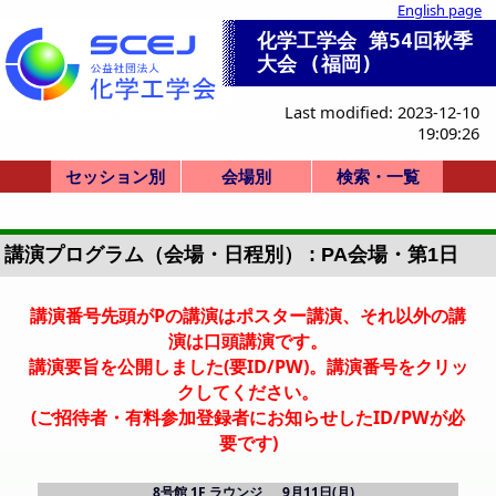
English page
化学工学会 第54回秋季
大会 (福岡)
Last modified: 2023-12-10
19:09:26
セッション別
会場別
検索・一覧
SV: ビジョンシン
セッション一覧
SP: 特別シンポ
HQ: 本部企画
ST: 部会横断
SY: 51-59
SY: 60-69
SY: 70-79
SY: 80-84
式典
Y,Z: Bldg.10 2,3F
式典
SV-1
SP-1
SP-2
HQ-11
HQ-12
HQ-13
HQ-14
ST-21
ST-22
ST-23
ST-24
ST-25
ST-26
ST-27
ST-28
ST-29
ST-30
SY-51
SY-52
SY-53
SY-54
SY-55
SY-56
SY-57
SY-58
SY-59
SY-60
SY-61
SY-62
SY-63
SY-64
SY-65
SY-66
SY-67
SY-68
SY-69
SY-70
SY-71
SY-72
SY-73
SY-74
SY-75
SY-76
SY-77
SY-78
SY-79
SY-80
SY-81
SY-82
SY-83
SY-84
Q-U: Bldg.8 1F
F-H: Bldg.8 3F
A-E: Bldg.8 4F
I-L: Bldg.8 2F
X: Bldg.8 3F
P: ポスター
会場一覧
招待講演等一覧
司会・座長一覧
X 3F 831
A 4F 841
B 4F 842
C 4F 843
D 4F 844
E 4F 845
F 3F 833
G 3F 834
H 3F 835
I 2F 826
J 2F 821
K 2F 822
L 2F 823
Q 1F 811
R 1F 814
S 1F 815
T 1F 816
U 1F 812
Y 2F 1021
Z 3F 1031
PA 1Fラウンジ
PB 1Fラウンジ
詳細検索画面
受賞講演一覧
受理番号一覧
発表者索引
ポ
講演プログラム（会場・日程別） : PA会場・第1日
講演番号先頭がPの講演はポスター講演、それ以外の講
演は口頭講演です。
講演要旨を公開しました(要ID/PW)。講演番号をクリッ
クしてください。
(ご招待者・有料参加登録者にお知らせしたID/PWが必
要です)
8号館 1F ラウンジ
9月11日(月)