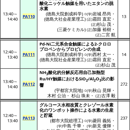
酸化ニッケル
触媒
を用いた
エタン
の
脱
水素
13:40
～
(
徳島大院創成科学
) ○
岩城 昂尚
・
(学)
PA110
13
14:40
(
徳島大社会産業理工
)
霜田 直宏
・
(正)
杉山 茂
・
(正)
(
三菱ケミカル
)
加藤 裕樹
・
(正)
二宮 航
(正)
Pd-Ni
二元系合金触媒
による2-
クロロ
プロペン
から
プロピレン
の
合成
12:40
～
PA111
(
徳島大院創成科学
) ○
西村 太一
・
14
(学)
13:40
(
徳島大院社会産業理工
)
霜田 直宏
・
(正)
杉山 茂
(正)
NH
酸化的分解反応用自己加熱型
3
Ru/HY
触媒
におけるSiO
/Al
O
比の
影
2
2
3
13:40
～
PA112
272
響
14:40
(
宇都宮大院地
) ○
秋山 晃輝
・
(学)
木村 公治
・
杉山 珠未
・
古澤 毅
(正)
グルコース
水相改質
と
クレゾール
水素
化
の
ワンポット
操作
による
水素
の
生産
12:40
～
と
貯蔵
PA113
237
13:40
(
都市大院総理工
) ○
菱田 義拓
・
(学)
中島 千華
・
新見 優輝
・
(学)
(学)