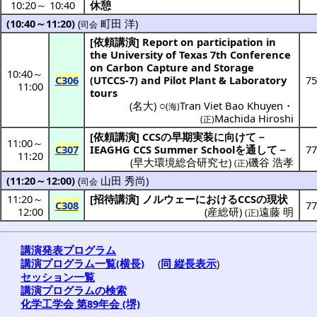
10:20
～
10:40
休憩
(10:40～11:20)
(
町田 洋
)
司会
[
依頼講演
] Report on participation in
the University of Texas 7th Conference
on Carbon Capture and Storage
10:40
～
C306
(UTCCS-7) and Pilot Plant & Laboratory
75
11:00
tours
(
名大
) ○
Tran Viet Bao Khuyen
・
(海)
Machida Hiroshi
(正)
[
依頼講演
] CCSの
早期実装
に向けて－
11:00
～
C307
IEAGHG CCS Summer Schoolを通して－
77
11:20
(
早大環境総合研究セ
)
磯谷 浩孝
(正)
(11:20～12:00)
(
山田 秀尚
)
司会
11:20
～
[
招待講演
]
ノルウェー
におけるCCSの
現状
C308
77
12:00
(
産総研
)
遠藤 明
(正)
講演発表プログラム
講演プログラム一覧(横長)
(
同 縦長表示
)
セッション一覧
講演プログラムの検索
化学工学会 第89年会 (堺)