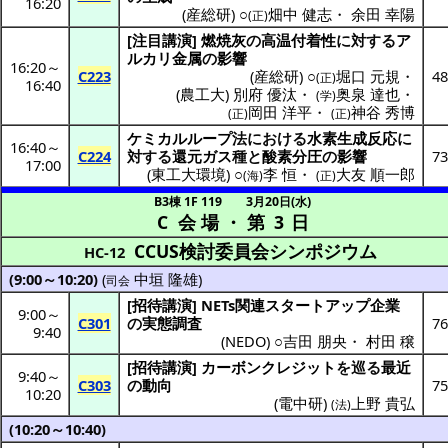
16:20
(
産総研
) ○
畑中 健志
・
余田 幸陽
(正)
[
注目講演
]
燃焼灰
の
高温付着性
に対する
ア
ルカリ
金属
の
影響
16:20
～
C223
(
産総研
) ○
堀口 元規
・
48
(正)
16:40
(
農工大
)
別府 優汰
・
奥泉 達也
・
(学)
岡田 洋平
・
神谷 秀博
(正)
(正)
ケミカルループ
法における
水素生成反応
に
16:40
～
C224
対する
還元
ガス
種と
酸素分圧
の
影響
73
17:00
(
東工大環境
) ○
李 恒
・
大友 順一郎
(海)
(正)
B3棟 1F 119
3月20日(水)
C 会場
・
第 3 日
CCUS検討委員会シンポジウム
HC-12
(9:00～10:20)
(
中垣 隆雄
)
司会
[
招待講演
] NETs
関連
スタートアップ
企業
9:00
～
C301
の
実態調査
76
9:40
(
NEDO
) ○
吉田 朋央
・
村田 穣
[
招待講演
]
カーボンクレジット
を巡る
最近
9:40
～
C303
の
動向
75
10:20
(
電中研
)
上野 貴弘
(法)
(10:20～10:40)