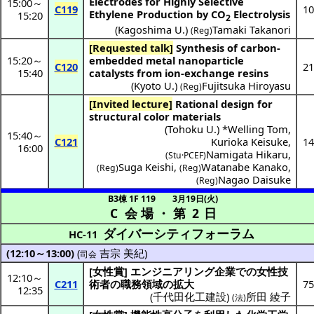
Electrodes for Highly Selective
15:00
～
C119
10
Ethylene Production by CO
Electrolysis
15:20
2
(
Kagoshima U.
)
Tamaki Takanori
(Reg)
[Requested talk]
Synthesis of carbon-
15:20
～
embedded metal nanoparticle
C120
21
15:40
catalysts from ion-exchange resins
(
Kyoto U.
)
Fujitsuka Hiroyasu
(Reg)
[Invited lecture]
Rational design for
structural color materials
(
Tohoku U.
) *
Welling Tom
,
15:40
～
C121
Kurioka Keisuke
,
14
16:00
Namigata Hikaru
,
(Stu·PCEF)
Suga Keishi
,
Watanabe Kanako
,
(Reg)
(Reg)
Nagao Daisuke
(Reg)
B3棟 1F 119
3月19日(火)
C 会場
・
第 2 日
ダイバーシティフォーラム
HC-11
(12:10～13:00)
(
吉宗 美紀
)
司会
[
女性賞
]
エンジニアリング
企業
での
女性技
12:10
～
C211
術者
の
職務領域
の
拡大
75
12:35
(
千代田化工建設
)
所田 綾子
(法)