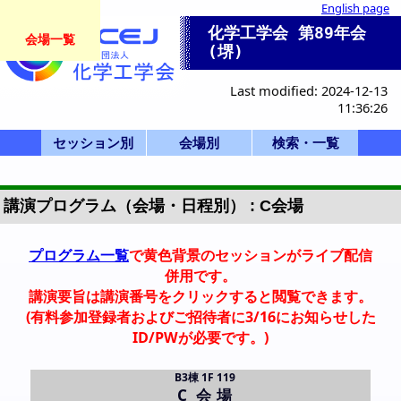
English page
化学工学会 第89年会
会場一覧
(堺)
Last modified: 2024-12-13
11:36:26
セッション別
会場別
検索・一覧
一般講演(ポスタ
セッション一覧
産業セッション
国際シンポジウ
一般講演(口頭)
化学産業技術F
ビジョン/特別
本部等企画
部会企画
式典
開会式
学会賞
0-a. 学会賞
0-d. 技術賞
0-f. アジア国際賞
1. 基礎物性
2. 粒子・流体
3. 熱工学
4. 分離
5. 反応工学
6. システム
7. バイオ
8. 超臨界
9. エネルギー
11. エレクトロ
12. 材料・界面
13. 環境
14. 広領域
IS-1: IChES
Poster A
Poster B
Poster C
Poster D
Poster E
SV-1
SP-1
SP-2
SP-3
SP-4
F-1
SS-1
SS-2
SS-3
SS-4
SS-5
K-1
K-2
K-3
0-f.アジア国際賞
HC-11
HC-12
HQ-21
X-51
X-52
X-53
Z: Uホール白鷺
A-D: B3棟 1階
E-K: B3棟 2階
P,Q: 学術交流
会場一覧
S,T: B1棟
招待講演等一覧
司会・座長一覧
Z Uホール
S 1F 第1講義室
T 2F 東大講義室
A 117
B 118
C 119
D 116
E 205
F 206
G 207
H 208
I 202
J 203
K 204
PA 第1日PM
PB 第2日AM
PC 第2日PM
PD 第3日AM
PE 第3日PM
Q 若手
詳細検索画面
受賞講演一覧
受理番号一覧
発表者索引
ー)
ム
講演プログラム（会場・日程別） : C会場
プログラム一覧
で黄色背景のセッションがライブ配信
併用です。
講演要旨は講演番号をクリックすると閲覧できます。
(有料参加登録者およびご招待者に3/16にお知らせした
ID/PWが必要です。)
B3棟 1F 119
C 会場