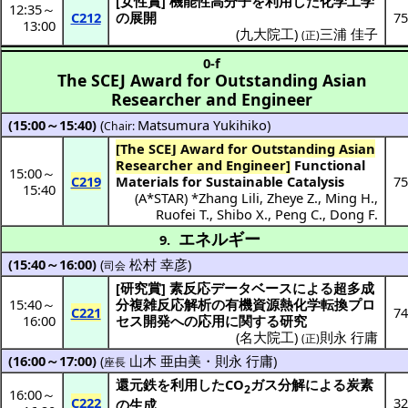
[
女性賞
]
機能性高分子
を
利用
した
化学工学
12:35
～
C212
の
展開
75
13:00
(
九大院工
)
三浦 佳子
(正)
0-f
The SCEJ Award for Outstanding Asian
Researcher and Engineer
(15:00～15:40)
(
Matsumura Yukihiko
)
Chair:
[The SCEJ Award for Outstanding Asian
Researcher and Engineer]
Functional
15:00
～
C219
Materials for Sustainable Catalysis
75
15:40
(
A*STAR
) *
Zhang Lili
,
Zheye Z.
,
Ming H.
,
Ruofei T.
,
Shibo X.
,
Peng C.
,
Dong F.
エネルギー
9.
(15:40～16:00)
(
松村 幸彦
)
司会
[
研究賞
]
素反応
データベース
による
超多成
15:40
～
分複雑反応解析
の
有機資源熱化学転換
プロ
C221
74
16:00
セス
開発
への
応用
に関する
研究
(
名大院工
)
則永 行庸
(正)
(16:00～17:00)
(
山木 亜由美
・
則永 行庸
)
座長
還元鉄
を
利用
したCO
ガス
分解
による
炭素
2
16:00
～
C222
32
の
生成