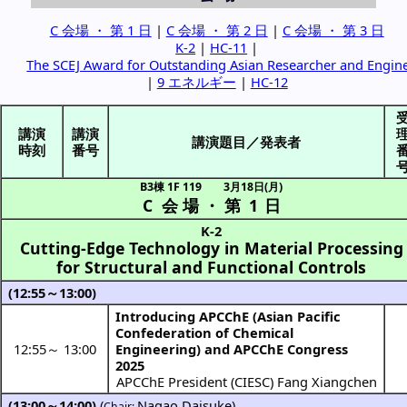
C 会場 ・ 第 1 日
|
C 会場 ・ 第 2 日
|
C 会場 ・ 第 3 日
K-2
|
HC-11
|
The SCEJ Award for Outstanding Asian Researcher and Engin
|
9 エネルギー
|
HC-12
講演
講演
講演題目／発表者
時刻
番号
B3棟 1F 119
3月18日(月)
C 会場
・
第 1 日
K-2
Cutting-Edge Technology in Material Processing
for Structural and Functional Controls
(12:55～13:00)
Introducing APCChE (Asian Pacific
Confederation of Chemical
12:55
～
13:00
Engineering) and APCChE Congress
2025
APCChE President (CIESC) Fang Xiangchen
(13:00～14:00)
(
Nagao Daisuke
)
Chair: