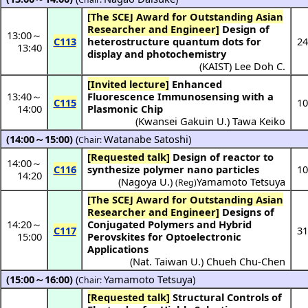
[The SCEJ Award for Outstanding Asian
Researcher and Engineer]
Design of
13:00
～
C113
heterostructure quantum dots for
24
13:40
display and photochemistry
(
KAIST
)
Lee Doh C.
[Invited lecture]
Enhanced
13:40
～
Fluorescence Immunosensing with a
C115
10
14:00
Plasmonic Chip
(
Kwansei Gakuin U.
)
Tawa Keiko
(14:00～15:00)
(
Watanabe Satoshi
)
Chair:
[Requested talk]
Design of reactor to
14:00
～
C116
synthesize polymer nano particles
10
14:20
(
Nagoya U.
)
Yamamoto Tetsuya
(Reg)
[The SCEJ Award for Outstanding Asian
Researcher and Engineer]
Designs of
14:20
～
Conjugated Polymers and Hybrid
C117
31
15:00
Perovskites for Optoelectronic
Applications
(
Nat. Taiwan U.
)
Chueh Chu-Chen
(15:00～16:00)
(
Yamamoto Tetsuya
)
Chair:
[Requested talk]
Structural Controls of