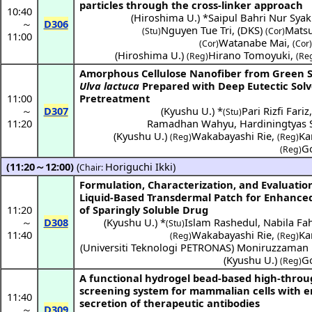
particles through the cross-linker approach
10:40
(
Hiroshima U.
) *
Saipul Bahri Nur Syak
～
D306
Nguyen Tue Tri
,
(
DKS
)
Mats
(Stu)
(Cor)
11:00
Watanabe Mai
,
(Cor)
(Cor)
(
Hiroshima U.
)
Hirano Tomoyuki
,
(Reg)
(Re
Amorphous Cellulose Nanofiber from Green
Ulva lactuca
Prepared with Deep Eutectic Sol
11:00
Pretreatment
～
D307
(
Kyushu U.
) *
Pari Rizfi Fariz
(Stu)
11:20
Ramadhan Wahyu
,
Hardiningtyas 
(
Kyushu U.
)
Wakabayashi Rie
,
Ka
(Reg)
(Reg)
G
(Reg)
(11:20～12:00)
(
Horiguchi Ikki
)
Chair:
Formulation, Characterization, and Evaluation
Liquid-Based Transdermal Patch for Enhanced
11:20
of Sparingly Soluble Drug
～
D308
(
Kyushu U.
) *
Islam Rashedul
,
Nabila Fa
(Stu)
11:40
Wakabayashi Rie
,
Ka
(Reg)
(Reg)
(
Universiti Teknologi PETRONAS
)
Moniruzzama
(
Kyushu U.
)
G
(Reg)
A functional hydrogel bead-based high-thro
screening system for mammalian cells with 
11:40
secretion of therapeutic antibodies
～
D309