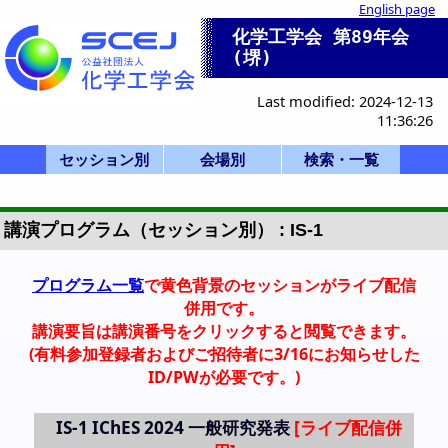
English page
化学工学会 第89年会
(堺)
Last modified: 2024-12-13
11:36:26
セッション別
会場別
検索・一覧
一般講演(ポスタ
セッション一覧
産業セッション
国際シンポジウ
一般講演(口頭)
化学産業技術F
ビジョン/特別
本部等企画
部会企画
式典
開会式
学会賞
0-a. 学会賞
0-d. 技術賞
0-f. アジア国際賞
1. 基礎物性
2. 粒子・流体
3. 熱工学
4. 分離
5. 反応工学
6. システム
7. バイオ
8. 超臨界
9. エネルギー
11. エレクトロ
12. 材料・界面
13. 環境
14. 広領域
IS-1: IChES
Poster A
Poster B
Poster C
Poster D
Poster E
SV-1
SP-1
SP-2
SP-3
SP-4
F-1
SS-1
SS-2
SS-3
SS-4
SS-5
K-1
K-2
K-3
0-f.アジア国際賞
HC-11
HC-12
HQ-21
X-51
X-52
X-53
Z: Uホール白鷺
A-D: B3棟 1階
E-K: B3棟 2階
P,Q: 学術交流
会場一覧
S,T: B1棟
招待講演等一覧
司会・座長一覧
Z Uホール
S 1F 第1講義室
T 2F 東大講義室
A 117
B 118
C 119
D 116
E 205
F 206
G 207
H 208
I 202
J 203
K 204
PA 第1日PM
PB 第2日AM
PC 第2日PM
PD 第3日AM
PE 第3日PM
Q 若手
詳細検索画面
受賞講演一覧
受理番号一覧
発表者索引
ー)
ム
講演プログラム（セッション別） : IS-1
プログラム一覧
で黄色背景のセッションがライブ配信
併用です。
講演要旨は講演番号をクリックすると閲覧できます。
(有料参加登録者およびご招待者に3/16にお知らせした
ID/PWが必要です。)
IS-1
IChES 2024 一般研究発表