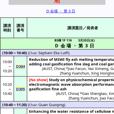
D 会場 ・ 第 3 日
講演
講演
講演題目／発表者
時刻
番号
B3棟 1F 116
3月20日(水)
D 会場
・
第 3 日
(10:00～10:40)
(
Septiani Eka Lutfi
)
Chair:
Reduction of MSWI fly ash melting temperat
10:00
adding coal gasification fine slag and coal g
～
D304
(
AUST, China
) *
Jiao Facun
,
Yao Ximeng
,
G
10:20
Zhang Yuanchun
,
Xing Honglo
[No show]
Study on physicochemical properti
10:20
electromagnetic wave absorption performanc
～
D305
gasification fine ash
10:40
(
AUST, China
) *
Gao Shengtao
,
Xi
Zhang Yuanchun
,
Jiao Fac
(10:40～11:20)
(
Guan Guoqing
)
Chair:
Enhancing the water resistance of cellulose 