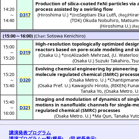
Production of silica-coated FeNi particles via 
14:20
process assisted by a swirling flow
～
D317
(
Hiroshima U.
) *
Septiani Eka Lutfi
,
Hira
(Int)
(Reg)
14:40
(
TDK
)
Okuda Nobuhiro
,
Matsumo
(
Hiroshima U.
)
(Re
(15:00～16:00)
(
Sotowa Kenichiro
)
Chair:
High-resolution topologically optimized desig
15:00
reactors based on pore-scale modeling and s
～
D319
(
Osaka U.
) *
Alizadeh Mehrzad
,
(
U. Waterloo
(Int)
15:20
(
Osaka U.
)
Suzuki Takahiro
,
Tsu
Evolving chemical engineering by pioneering 
15:20
molecule regulated chemical (SMRC) process
～
D320
(
Osaka Metro. U.
) *
Chantipmane
15:40
(
Osaka Pref. U.
)
Kawagishi Hiroto
,
(
RIKEN
)
Funa
Tanaka Yo
,
(
Osaka Metro. U
Imaging and modulation of dynamics of singl
15:40
motions in nanofluidic channels for single-m
～
D321
regulated chemical (SMRC) processes
16:00
(
Osaka Metro. U.
) *
Ma Qun
,
Tanaka Yut
講演発表プログラム
講演プログラム一覧(横長)
(
同 縦長表示
)