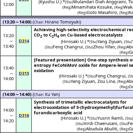
(
Kyushu U.
) *
Wulandari Diah Anggraini
,
Ts
(Stu)
12:00
Minamihata Kosuke
,
Waka
(Reg)
(Reg)
Goto Masahiro
,
K
(Reg)
(Reg)
(13:20～14:00)
(
Hirano Tomoyuki
)
Chair:
Achieving high-selectivity electrochemical re
CO
to C
H
on Cu-based electrocatalysts
13:20
2
2
4
～
D314
(
Hirosaki U.
) *
Yang Ziyuan
,
(Stu)
(Stu)
13:40
Feng Changrui
,
Zhou Yifan
,
Abu
(Stu)
(Stu)
(Reg)
G
(Reg)
[Featured presentation]
One-step synthesis o
entropy FeCoNiMoV oxide for Ampere-level s
13:40
oxidation
～
D315
(
Hirosaki U.
) *
Feng Changrui
,
(Stu)
(St
14:00
Yang Ziyuan
,
Zou Lina
,
Abu
(Stu)
(Reg)
G
(Reg)
(14:00～14:40)
(
Xu Yan
)
Chair:
Synthesis of trimetallic electrocatalysts for
electrooxidation of 5-(hydroxymethyl)furfural 
14:00
furandicarboxylic acid
～
D316
(
Hirosaki U.
) *
Yusrin Ramli
,
(Stu)
(Stu
14:20
Virdi Chaerusani
,
Fe
(Stu)
(Stu)
Abudula Abuliti
,
G
(Reg)
(Reg)