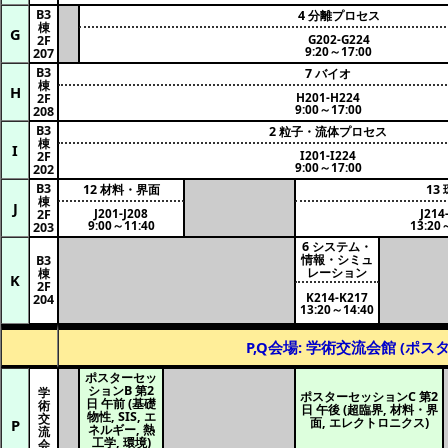
B3
4 分離プロセス
棟
G
G202-G224
2F
9:20～17:00
207
B3
7 バイオ
棟
H
H201-H224
2F
9:00～17:00
208
B3
2 粒子・流体プロセス
棟
I
I201-I224
2F
9:00～17:00
202
B3
12 材料・界面
13
棟
J
J201-J208
J214
2F
9:00～11:40
13:20
203
6 システム・
情報・シミュ
B3
レーション
棟
K
2F
K214-K217
204
13:20～14:40
P,Q会場: 学術交流会館 (ポスタ
ポスターセッ
ションB 第2
学
ポスターセッションC 第2
日 午前 (基礎
術
日 午後 (超臨界, 材料・界
物性, SIS, エ
交
面, エレクトロニクス)
P
ネルギー, 熱
流
工学, 環境)
会