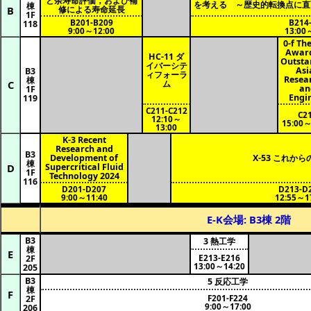
と余寿命評価，および補
を考える ～歴史的転換点に直
棟
B
修による寿命延長
1F
B201-B209
B214
118
9:00～12:00
13:00
0-f Th
Award
HC-11 ダ
Outsta
イバーシテ
Asi
B3
ィフォーラ
Resea
棟
C
ム
an
1F
Engi
119
C211-C212
C2
12:10～
15:00～
13:00
K-3 Recent
Research and
B3
Development of
X-53 これか
棟
D
Supercritical Fluid
1F
Technology 2024
116
D201-D207
D213-D
9:00～11:40
12:55～1
E-K会場: B3棟 2階
B3
3 熱工学
棟
E
E213-E216
2F
13:00～14:20
205
B3
5 反応工学
棟
F
F201-F224
2F
9:00～17:00
206