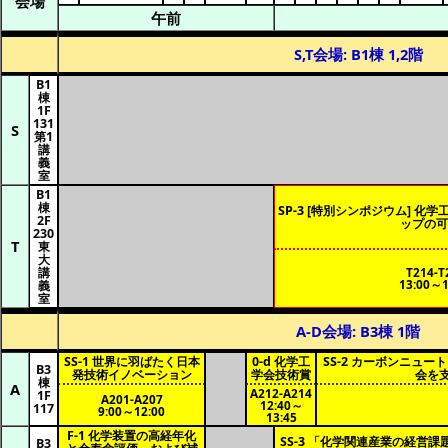
会場
午前
S,T会場: B1棟 1,2階
B1
棟
1F
131
S
第1
講
義
室
B1
棟
SP-3 [特別シンポジウム] 
2F
ップの可
230
T
東
大
講
T214-T
13:00～1
義
室
A-D会場: B3棟 1階
SS-1 世界に羽ばたく日本
0-d 化学工
SS-2 カーボンニュ
B3
発技術イノベーション
学会技術賞
会を
棟
A
A212-A214
1F
A201-A207
12:40～
117
9:00～12:00
13:45
F-1 化学装置の高経年化
SS-3 「化学関連産業の経営課
B3