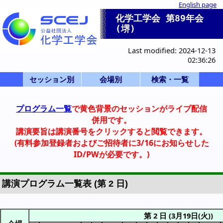
English page
化学工学会 第89年会
(堺)
Last modified: 2024-12-13
02:36:26
セッション別
会場別
検索・一覧
一般講演(ポスタ
セッション一覧
産業セッション
国際シンポジウ
一般講演(口頭)
化学産業技術F
ビジョン/特別
本部等企画
部会企画
式典
開会式
学会賞
0-a. 学会賞
0-d. 技術賞
0-f. アジア国際賞
1. 基礎物性
2. 粒子・流体
3. 熱工学
4. 分離
5. 反応工学
6. システム
7. バイオ
8. 超臨界
9. エネルギー
11. エレクトロ
12. 材料・界面
13. 環境
14. 広領域
IS-1: IChES
Poster A
Poster B
Poster C
Poster D
Poster E
SV-1
SP-1
SP-2
SP-3
SP-4
F-1
SS-1
SS-2
SS-3
SS-4
SS-5
K-1
K-2
K-3
0-f.アジア国際賞
HC-11
HC-12
HQ-21
X-51
X-52
X-53
Z: Uホール白鷺
A-D: B3棟 1階
E-K: B3棟 2階
P,Q: 学術交流
会場一覧
S,T: B1棟
招待講演等一覧
司会・座長一覧
Z Uホール
S 1F 第1講義室
T 2F 東大講義室
A 117
B 118
C 119
D 116
E 205
F 206
G 207
H 208
I 202
J 203
K 204
PA 第1日PM
PB 第2日AM
PC 第2日PM
PD 第3日AM
PE 第3日PM
Q 若手
詳細検索画面
受賞講演一覧
受理番号一覧
発表者索引
プログラム一覧
で黄色背景のセッションがライブ配信
ー)
ム
併用です。
講演要旨は講演番号をクリックすると閲覧できます。
(有料参加登録者およびご招待者に3/16にお知らせした
ID/PWが必要です。)
講演プログラム一覧表 (第 2 日)
第 2 日 (3月19日(火))