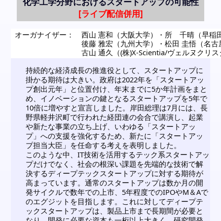
化学工学分野におけるスタートアップの可能性
オーガナイザー：
西山 憲和（大阪大学）
・
所 千晴（早稲
後藤 雅宏（九州大学）
・
松田 圭悟（名古屋大学
古山 通久（(株)X-Scientia/ヴェルヌ
持続的な経済成長の推進役として、スタートアップに
掛かる期待は大きい。政府は2022年を「スタートアッ
プ創出元年」と位置付け、年末までに5か年計画をまと
め、イノベーションの鍵となるスタートアップを5年で
10倍に増やすと宣言しました。岸田総理は7月には、長
野県軽井沢町で行われた経団連の会合で講演し、起業
や新たな事業の立ち上げ、いわゆる「スタートアッ
プ」への支援を強化するため、新たに「スタートアッ
プ担当大臣」を任命する考えを表明しました。
このような中、IT技術を活用するテック系スタートアッ
プだけでなく、社会の根深い課題を先端的な技術で解
決するディープテックスタートアップに対する期待が
高まっています。通常のスタートアップは数か月の開
発サイクルで数年での上市、5年程度でのIPOやM＆Aで
のエグジットを目指します。これに対してディープテ
ックスタートアップは、製品上市まで長期間が必要と
なり、開発に必要な資本も一桁以上大きく、研究開発