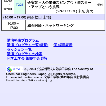
15:40
会実装
－
大企業発
スピンアウト
型
スター
～
T221
494
トアップ
という
挑戦
－
16:00
(
SPACECOOL
)
末光 真大
(16:00～17:00)
(
松田 圭悟
)
司会
16:00
～
総合討論・ネットワーキング
17:00
講演発表プログラム
講演プログラム一覧(横長)
(
同 縦長表示
)
セッション一覧
講演プログラムの検索
化学工学会 第89年会 (堺)
(C) 2024 公益社団法人化学工学会 The Society of
Chemical Engineers, Japan. All rights reserved.
For more information contact
化学工学会 第89年会 実行委員会
E-mail: inquiry-89a
www4.scej.org