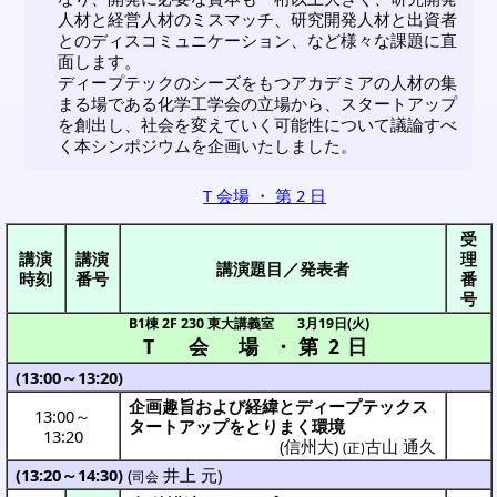
人材と経営人材のミスマッチ、研究開発人材と出資者
とのディスコミュニケーション、など様々な課題に直
面します。
ディープテックのシーズをもつアカデミアの人材の集
まる場である化学工学会の立場から、スタートアップ
を創出し、社会を変えていく可能性について議論すべ
く本シンポジウムを企画いたしました。
T 会場 ・ 第 2 日
受
講演
講演
理
講演題目／発表者
時刻
番号
番
号
B1棟 2F 230 東大講義室
3月19日(火)
T 会場
・
第 2 日
(13:00～13:20)
企画趣旨および経緯とディープテックス
13:00
～
タートアップをとりまく環境
13:20
(信州大)
古山 通久
(正)
(13:20～14:30)
(
井上 元
)
司会