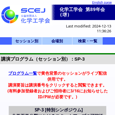
English page
化学工学会 第89年会
(堺)
Last modified: 2024-12-13
11:36:26
セッション別
会場別
検索・一覧
一般講演(ポスタ
セッション一覧
産業セッション
国際シンポジウ
一般講演(口頭)
化学産業技術F
ビジョン/特別
本部等企画
部会企画
式典
開会式
学会賞
0-a. 学会賞
0-d. 技術賞
0-f. アジア国際賞
1. 基礎物性
2. 粒子・流体
3. 熱工学
4. 分離
5. 反応工学
6. システム
7. バイオ
8. 超臨界
9. エネルギー
11. エレクトロ
12. 材料・界面
13. 環境
14. 広領域
IS-1: IChES
Poster A
Poster B
Poster C
Poster D
Poster E
SV-1
SP-1
SP-2
SP-3
SP-4
F-1
SS-1
SS-2
SS-3
SS-4
SS-5
K-1
K-2
K-3
0-f.アジア国際賞
HC-11
HC-12
HQ-21
X-51
X-52
X-53
Z: Uホール白鷺
A-D: B3棟 1階
E-K: B3棟 2階
P,Q: 学術交流
会場一覧
S,T: B1棟
招待講演等一覧
司会・座長一覧
Z Uホール
S 1F 第1講義室
T 2F 東大講義室
A 117
B 118
C 119
D 116
E 205
F 206
G 207
H 208
I 202
J 203
K 204
PA 第1日PM
PB 第2日AM
PC 第2日PM
PD 第3日AM
PE 第3日PM
Q 若手
詳細検索画面
受賞講演一覧
受理番号一覧
発表者索引
ー)
ム
講演プログラム（セッション別） : SP-3
プログラム一覧
で黄色背景のセッションがライブ配信
併用です。
講演要旨は講演番号をクリックすると閲覧できます。
(有料参加登録者およびご招待者に3/16にお知らせした
ID/PWが必要です。)
SP-3
[特別シンポジウム]