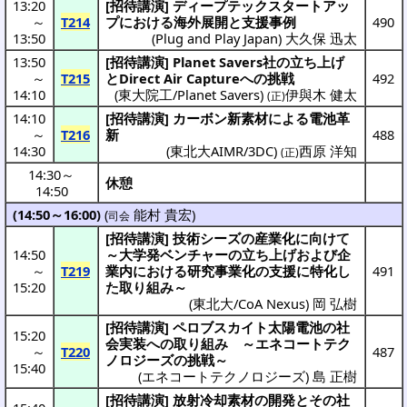
13:20
[
招待講演
]
ディープテックスタートアッ
～
T214
プ
における
海外展開
と
支援事例
490
13:50
(
Plug and Play Japan
)
大久保 迅太
13:50
[
招待講演
] Planet Savers社の立ち上げ
～
T215
とDirect Air Captureへの
挑戦
492
14:10
(
東大院工/Planet Savers
)
伊與木 健太
(正)
14:10
[
招待講演
]
カーボン
新素材
による
電池革
～
T216
新
488
14:30
(
東北大AIMR/3DC
)
西原 洋知
(正)
14:30
～
休憩
14:50
(14:50～16:00)
(
能村 貴宏
)
司会
[
招待講演
]
技術
シーズ
の
産業化
に向けて
14:50
～
大学発
ベンチャー
の立ち上げおよび
企
～
T219
業内
における
研究事業化
の
支援
に
特化
し
491
15:20
た取り組み～
(
東北大/CoA Nexus
)
岡 弘樹
[
招待講演
]
ペロブスカイト
太陽電池
の
社
15:20
会実装
への取り組み ～
エネコートテク
～
T220
487
ノロジーズ
の
挑戦
～
15:40
(
エネコートテクノロジーズ
)
島 正樹
[
招待講演
]
放射冷却素材
の
開発
とその
社