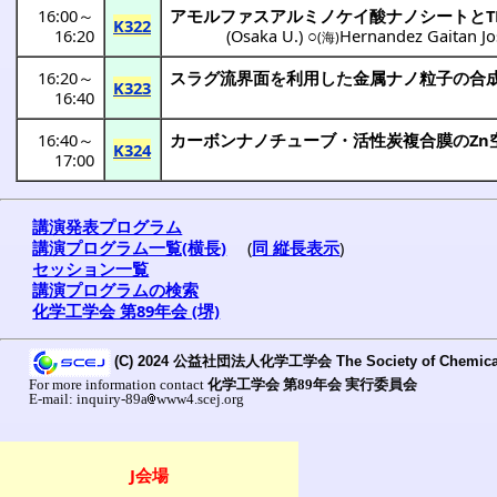
16:00
～
アモルファスアルミノケイ
酸
ナノシート
とT
K322
16:20
(
Osaka U.
) ○
Hernandez Gaitan Jo
(海)
16:20
～
スラグ
流界面
を
利用
した
金属
ナノ粒子
の
合
K323
16:40
16:40
～
カーボンナノチューブ
・
活性炭複合膜
のZn
K324
17:00
講演発表プログラム
講演プログラム一覧(横長)
(
同 縦長表示
)
セッション一覧
講演プログラムの検索
化学工学会 第89年会 (堺)
For more information contact
化学工学会 第89年会 実行委員会
E-mail: inquiry-89a
www4.scej.org
J会場