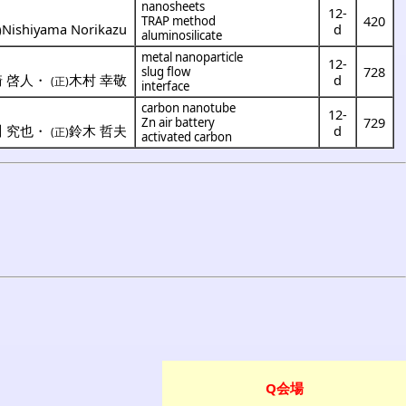
nanosheets
12-
420
TRAP method
Nishiyama Norikazu
d
)
aluminosilicate
metal nanoparticle
12-
728
slug flow
 啓人
・
木村 幸敬
d
(正)
interface
carbon nanotube
12-
729
Zn air battery
 究也
・
鈴木 哲夫
d
(正)
activated carbon
Q会場