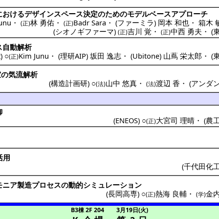
における
デザインスペース
決定
のための
モデルベースアプローチ
unu
・
林 勇佑
・
Badr Sara
・
(
ファーミラ
)
岡本 和也
・
箱木 
(正)
(正)
(
シオノギファーマ
)
吉川 覚
・
中西 勇夫
・
(
(正)
(正)
ス
自動解析
t
) ○
Kim Junu
・
(
理研AIP
)
坂田 逸志
・
(
Ubitone
)
山蔦 栄太郎
・
(
(正)
室
の
気流解析
(
構造計画研
) ○
山中 悠真
・
渡辺 香
・
(
アンダ
(法)
(法)
御
(
ENEOS
) ○
大宮司 理晴
・
(
農
(正)
活用
(
千代田化
モニア
製造
プロセス
の
動的
シミュレーション
(
長岡高専
) ○
熱海 良輔
・
金内
(正)
(学)
B3棟 2F 204
3月19日(火)