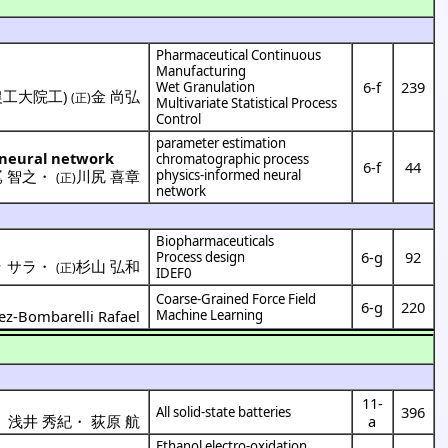
Pharmaceutical Continuous
Manufacturing
6-f
239
Wet Granulation
農工大院工
)
金 尚弘
(正)
Multivariate Statistical Process
Control
parameter estimation
 neural network
chromatographic process
6-f
44
 智之
・
川尻 喜章
physics-informed neural
(正)
network
Biopharmaceuticals
6-g
92
Process design
 サラ
・
杉山 弘和
(正)
IDEF0
Coarse-Grained Force Field
6-g
220
z-Bombarelli Rafael
Machine Learning
11-
396
All solid-state batteries
・
浅井 秀紀
・
荻原 航
a
Ethanol electro-oxidation