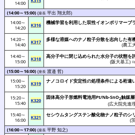
K315
14:00
(14:00～15:00)
(
平出 翔太郎
)
座長
14:00
～
機械学習
を
利用
した
双性
イオン
ポリマーブ
K316
14:20
14:20
～
多様
な
溶媒
への
ナノ粒子
分散
を
志向
した
有
K317
14:40
(
農工
14:40
～
高分子中
に閉じ込められた
水分子
の
状態
を
K318
15:00
(
阪大基工
) ○
(15:00～16:00)
(
渡邉 哲
)
座長
15:00
～
ナノコロイド
安定性
の
処理条件
による
桁違
K319
15:20
固体高分子形燃料電池用
Pt/Nb-SnO
触媒層
15:20
～
2
K320
15:40
(
広大院先進
15:40
～
セシウムタングステン
酸化物
ナノ粒子
の
シ
K321
16:00
(
(16:00～17:00)
(
平野 知之
)
座長