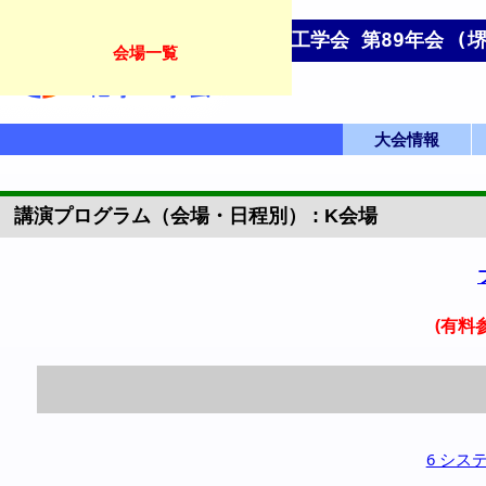
化学工学会 第89年会 (堺
会場一覧
大会情報
IChESプログラム
GOING VIRTUA
英語プログラム
会場アクセス
フロアマップ
大会トップ
英語トップ
発表要領
L
講演プログラム（会場・日程別） : K会場
(有料
6 シ