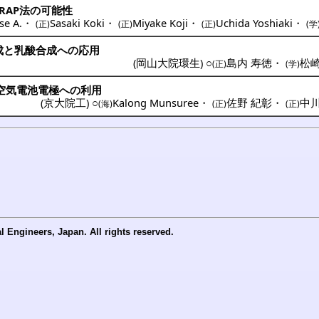
RAP法の
可能性
se A.
・
Sasaki Koki
・
Miyake Koji
・
Uchida Yoshiaki
・
(正)
(正)
(正)
(学
成
と
乳酸合成
への
応用
(
岡山大院環生
) ○
島内 寿徳
・
松崎
(正)
(学)
空気電池電極
への
利用
(
京大院工
) ○
Kalong Munsuree
・
佐野 紀彰
・
中川
(海)
(正)
(正)
(C) 2024 公益社団法人化学工学会 The Society of Chemical Engineers, Japan. All rights reserved.