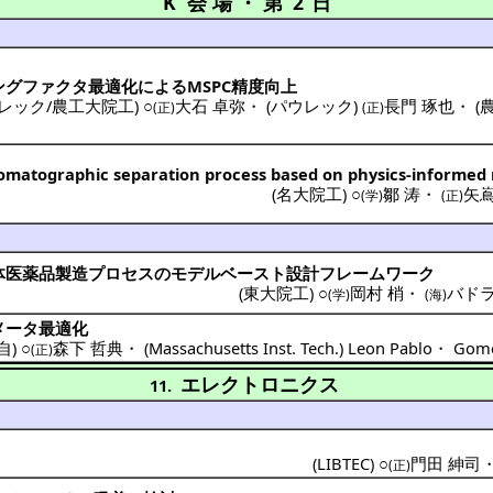
K 会場
・
第 2 日
ングファクタ
最適化
によるMSPC
精度向上
レック/農工大院工
) ○
大石 卓弥
・
(
パウレック
)
長門 琢也
・
(
(正)
(正)
omatographic separation process based on physics-informed
(
名大院工
) ○
鄒 涛
・
矢嶌
(学)
(正)
体医薬品製造
プロセス
の
モデルベースト
設計
フレームワーク
(
東大院工
) ○
岡村 梢
・
バドラ
(学)
(海)
メータ
最適化
自
) ○
森下 哲典
・
(
Massachusetts Inst. Tech.
)
Leon Pablo
・
Gome
(正)
エレクトロニクス
11.
(
LIBTEC
) ○
門田 紳司
(正)