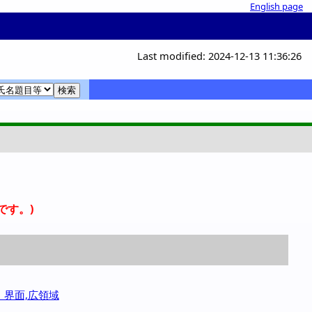
English page
Last modified: 2024-12-13 11:36:26
覧
覧
室
。
です。)
料・界面,広領域