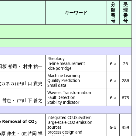
分
受
類
理
キーワード
番
番
号
号
Rheology
6-a
26
In-line measurement
田坂 裕司
・
村井 祐一
Rice porridge
Machine Learning
6-a
286
Quality Prediction
(
カネカ
)
山口 貴史
(法)
Small data
Wavelet Transformation
6-a
673
Fault Detection
 哲也
・
山下 善之
(正)
Stability Indicator
integrated CCUS system
le Removal of CO
large-scale CO2 emission
2
6-b
359
sources
process design and
原 伸生
・
片岡 祥
)
(正)