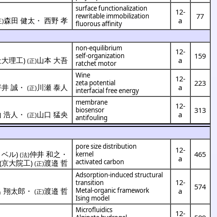
surface functionalization
12-
77
rewritable immobilization
森田 健太
・
西野 孝
a
正)
fluorous affinity
non-equilibrium
12-
159
self-organization
社大理工
)
山本 大吾
a
(正)
ratchet motor
Wine
12-
223
zeta potential
坪井 誠
・
川瀬 泰人
a
(正)
interfacial free energy
membrane
12-
313
biosensor
 浩人
・
山口 猛央
a
(正)
antifouling
pore size distribution
12-
・ベル
)
仲井 和之
・
465
kernel
(法)
a
activated carbon
(
京大院工
)
渡邉 哲
(正)
Adsorption-induced structural
12-
transition
574
 翔太郎
・
渡邉 哲
Metal-organic framework
a
(正)
Ising model
Microfluidics
12-