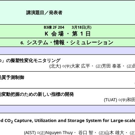
講演題目／発表者
B3棟 2F 204
3月18日(月)
K 会場
・
第 1 日
システム・情報・シミュレーション
6.
ゆ」の
擬塑性変化
モニタリング
(
北大
) ○
大家 広平
・
芳田 泰基
・
(学)
(正)
(正)
品質予測制御
的変動把握
のための新しい
指標
の
開発
(
TUAT
) ○
和田
(学)
ed CO
Capture, Utilization and Storage System for Large-sca
2
(
AIST
) ○
Nguyen Thuy
・
谷口 智
・
山木 雄大
・
(正)
(正)
(正