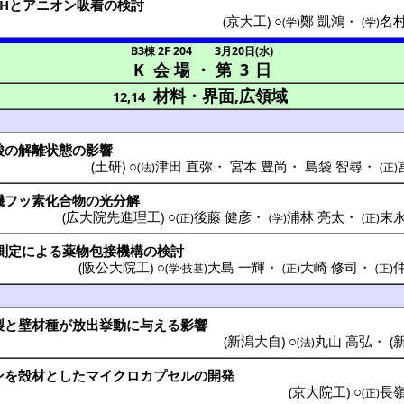
Hと
アニオン
吸着
の
検討
(
京大工
) ○
鄭 凱鴻
・
名村
(学)
(学)
B3棟 2F 204
3月20日(水)
K 会場
・
第 3 日
材料・界面,広領域
12,14
酸
の
解離状態
の
影響
(
土研
) ○
津田 直弥
・
宮本 豊尚
・
島袋 智尋
・
(法)
(正)
機
フッ
素化合物
の
光分解
(
広大院先進理工
) ○
後藤 健彦
・
浦林 亮太
・
末永
(正)
(学)
(正)
測定
による
薬物包接機構
の
検討
(
阪公大院工
) ○
大島 一輝
・
大崎 修司
・
(学·技基)
(正)
(正)
製
と
壁材種
が
放出挙動
に与える
影響
(
新潟大自
) ○
丸山 高弘
・
(
(法)
ン
を
殻材
とした
マイクロカプセル
の
開発
(
京大院工
) ○
長嶺
(正)