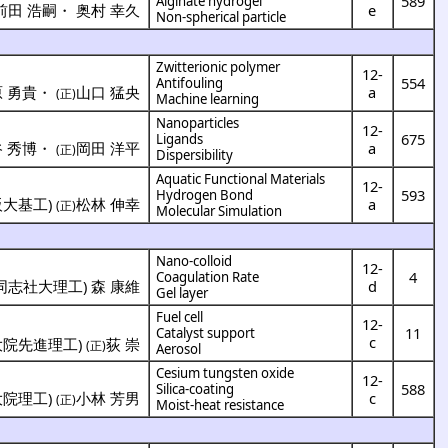
589
Alginate hydrogel
前田 浩嗣
・
奥村 幸久
e
Non-spherical particle
Zwitterionic polymer
12-
554
Antifouling
 勇貴
・
山口 猛央
a
(正)
Machine learning
Nanoparticles
12-
675
Ligands
 秀博
・
岡田 洋平
a
(正)
Dispersibility
Aquatic Functional Materials
12-
593
Hydrogen Bond
阪大基工
)
松林 伸幸
a
(正)
Molecular Simulation
Nano-colloid
12-
4
Coagulation Rate
同志社大理工
)
森 康維
d
Gel layer
Fuel cell
12-
11
Catalyst support
c
大院先進理工
)
荻 崇
(正)
Aerosol
Cesium tungsten oxide
12-
588
Silica-coating
大院理工
)
小林 芳男
c
(正)
Moist-heat resistance