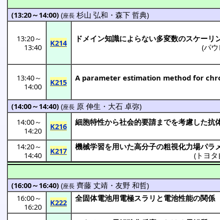
(13:20～14:00)
(
杉山 弘和
・
森下 哲典
)
座長
13:20
～
ドメイン
知識
によらない
多変数
の
スケーリ
K214
13:40
(
パウ
13:40
～
A parameter estimation method for chr
K215
14:00
(14:00～14:40)
(
原 伸生
・
大石 卓弥
)
座長
14:00
～
細胞特性
から
社会的要請
までを
考慮
した
抗
K216
14:20
14:20
～
機械学習
を用いた
高分子
の
粗視化力場
パラ
K217
14:40
(
トヨタ
(16:00～16:40)
(
齊藤 丈靖
・
友野 和哲
)
座長
16:00
～
全固体電池用電極
スラリ
と
電池性能
の
関係
K222
16:20