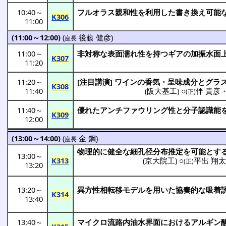
10:40
～
フルオラス
親和性
を
利用
した書き換え
可能
K306
11:00
(11:00～12:00)
(
後藤 健彦
)
座長
11:00
～
非対称
な
表面濡
れ性を持つ
ギア
の
加振水面
K307
11:20
11:20
～
[
注目講演
]
ワイン
の
香気
・
呈味成分
と
グラ
K308
11:40
(
阪大基工
) ○
伴 貴彦
(正)
11:40
～
優れた
アンチファウリング
性と
分子認識能
K309
12:00
(13:00～14:00)
(
金 鋼
)
座長
物理的
に
健全
な
細孔径分布推定
を
可能
とす
13:00
～
K313
(
京大院工
) ○
平出 翔
(正)
13:20
13:20
～
異方性相転移
モデル
を用いた
協奏的
な
吸着
K314
13:40
13:40
～
マイクロ
流路内油水界面
における
アルギン