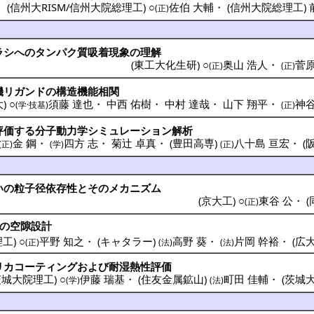
(
信州大RISM/信州大院総理工
) ○
佐伯 大輔
・
(
信州大院総理工
)
(正)
ラシ
への
タンパク質
吸着現象
の
理解
(
東工大化生研
) ○
奥山 浩人
・
菅原
(正)
(正)
機
リガンド
の
構造機能相関
大
) ○
須藤 達也
・
中西 佑樹
・
中村 達哉
・
山下 翔平
・
神谷
(学·技基)
(正)
評価
する
分子動力学
シミュレーション
解析
金 鋼
・
四方 志
・
菊辻 卓真
・
(
豊田高専
)
八十島 亘宏
・
(
(正)
(学)
(正)
いの
粒子径依存性
とその
メカニズム
(
京大工
) ○
東谷 公
・
(
(正)
の
空隙設計
理工
) ○
平野 知之
・
(
キャタラー
)
高野 葵
・
片岡 幹裕
・
(
広
(正)
(法)
(法)
リカコーティング
および
耐湿熱性評価
茨城大院理工
) ○
伊藤 瑞基
・
(
住友金属鉱山
)
町田 佳輔
・
(
茨城
(学)
(法)