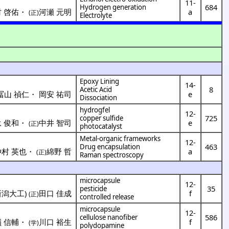
11-
684
Hydrogen generation
 啓佑
・
河瀬 元明
a
(正)
Electrolyte
Epoxy Lining
14-
8
Acetic Acid
冨山 禎仁
・
岡安 祐司
e
Dissociation
hydrogfel
12-
725
copper sulfide
 俊和
・
中井 智司
e
(正)
photocatalyst
Metal-organic frameworks
12-
463
Drug encapsulation
仲村 英也
・
綿野 哲
a
(正)
Raman spectroscopy
microcapsule
12-
35
pesticide
新潟大工
)
田口 佳成
f
(正)
controlled release
microcapsule
12-
586
cellulose nanofiber
 信輔
・
川口 裕生
f
(学)
polydopamine