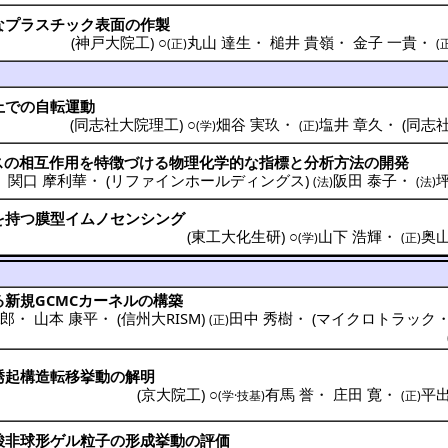
な
プラスチック
表面
の
作製
(
神戸大院工
) ○
丸山 達生
・
槌井 貴嶺
・
金子 一貴
・
(正)
(
上
での
自転運動
(
同志社大院理工
) ○
畑谷 実玖
・
塩井 章久
・
(
同志
(学)
(正)
ス
の
相互作用
を
特徴
づける
物理化学的
な
指標
と
分析方法
の
開発
・
関口 摩利華
・
(
リファインホールディングス
)
阪田 泰子
・
(法)
(法)
を持つ
膜型
イムノセンシング
(
東工大化生研
) ○
山下 浩輝
・
奥山
(学)
(正)
る
新規
GCMC
カーネル
の
構築
太郎
・
山本 康平
・
(
信州大RISM
)
田中 秀樹
・
(
マイクロトラック
(正)
誘起構造転移挙動
の
解明
(
京大院工
) ○
有馬 誉
・
庄田 寛
・
平出
(学·技基)
(正)
酸非球形
ゲル
粒子
の
形成挙動
の
評価