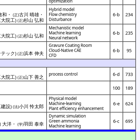
optimization
Hybrid model
敏和
・
古川 晴雄
・
6-b
234
Flow chemistry
(正)
Disturbance
東大院工
)
杉山 弘和
(正)
Mechanistic model
6-b
235
Machine learning
東大院工
)
杉山 弘和
(正)
Neural network
Gravure Coating Room
6-b
95
Cloud-Native CAE
ンテック
)
浜本 伸夫
(正)
CFD
6-d
733
process control
工大院工
)
山下 善之
(正)
100
189
Physical model
6-e
624
Machine-learning
工建設
)
小川 怜太郎
(法)
Plant efficiency enhancement
Dynamic simulation
6-c
695
Green ammonia
 大洋
・
羽田 泰幸
(学)
Machine learning