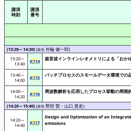
講演
講演
時刻
番号
(13:20～14:20)
(
外輪 健一郎
)
座長
13:20
～
超音波
インラインレオメトリ
による「おか
K114
13:40
13:40
～
バッチプロセス
の
スモールデータ
環境
での
K115
14:00
14:00
～
周波数解析
を
応用
した
プロセス
挙動
の
周期
K116
14:20
(14:20～15:40)
(
野田 賢
・
山口 貴史
)
座長
Design and Optimization of an Integrat
14:20
～
K117
emissions
14:40