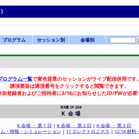
)
プログラム
セッション別
会場別
プログラムMen
一覧表(横配置)
一覧表(縦配置)
第 1 日
第 2 日
第 3 日
前日
一般講演(ポスタ
セッション一覧
産業セッション
国際シンポジウ
一般講演(口頭)
化学産業技術F
ビジョン/特別
本部等企画
部会企画
式典
開会式
学会賞
0-a. 学会賞
0-d. 技術賞
0-f. アジア国際賞
1. 基礎物性
2. 粒子・流体
3. 熱工学
4. 分離
5. 反応工学
6. システム
7. バイオ
8. 超臨界
9. エネルギー
11. エレクトロ
12. 材料・界面
13. 環境
14. 広領域
IS-1: IChES
Poster A
Poster B
Poster C
Poster D
Poster E
SV-1
SP-1
SP-2
SP-3
SP-4
F-1
SS-1
SS-2
SS-3
SS-4
SS-5
K-1
K-2
K-3
0-f.アジア国際賞
HC-11
HC-12
HQ-21
X-51
X-52
X-53
Z: Uホール白鷺
A-D: B3棟 1階
E-K: B3棟 2階
P,Q: 学術交流
会場一覧
S,T: B1棟
招待講演等一
司会・座長一
Z Uホール
S 1F 第1講義室
T 2F 東大講義
A 117
B 118
C 119
D 116
E 205
F 206
G 207
H 208
I 202
J 203
K 204
PA 第1日PM
PB 第2日AM
PC 第2日PM
PD 第3日AM
PE 第3日PM
Q 若手
詳細検索画面
受賞講演一覧
受理番号一覧
発表者索引
u
ー)
ム
プログラム一覧
で黄色背景のセッションがライブ配信併用です
講演要旨は講演番号をクリックすると閲覧できます。
参加登録者およびご招待者に3/16にお知らせしたID/PWが必要
B3棟 2F 204
K 会場
K 会場 ・ 第 1 日
|
K 会場 ・ 第 2 日
|
K 会場 ・ 第 3 日
ステム・情報・シミュレーション
|
11 エレクトロニクス
|
12,14 材