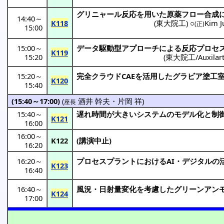
グリニャール
反応
を用いた
原薬
フロー
合成
14:40
～
K118
(
東大院工
) ○
Kim J
(正)
15:00
15:00
～
データ
駆動型
アプローチ
による
反応
プロセ
K119
15:20
(
東大院工/Auxilar
15:20
～
完全
クラウド
CAEを
活用
した
グラビア
塗工
K120
15:40
(15:40～17:00)
(
酒井 幹夫
・
片岡 祥
)
座長
15:40
～
遅れ
時間
が大きい
システム
の
モデル
化と
制
K121
16:00
16:00
～
K122
(
講演中止
)
16:20
16:20
～
プロセスプラント
におけるAI・
デジタル
の
K123
16:40
16:40
～
風況
・
日射量変化
を
考慮
した
グリーンアン
K124
17:00