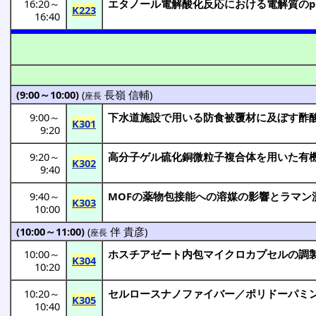
16:20
～
エタノール
電解酸化反応
における
電解質
のp
K223
16:40
(9:00～10:00)
(
長嶺 信輔
)
座長
9:00
～
下水道施設
で用いる
防食被覆材
に及ぼす
酢
K301
9:20
9:20
～
高分子
ゲル
硫化銅微粒子複合体
を用いた
有
K302
9:40
9:40
～
MOFの
薬物包接能
への
溶媒
の
影響
と
ラマン
K303
10:00
(10:00～11:00)
(
伴 貴彦
)
座長
10:00
～
ホスチアゼート
内包
マイクロカプセル
の
調
K304
10:20
10:20
～
セルロースナノファイバー
／
ポリドーパミ
K305
10:40