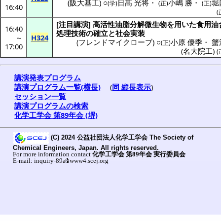
(
阪大基工
) ○
日髙 光将
・
小嶋 勝
・
堀
(学)
(正)
(正)
16:40
(
[
注目講演
]
高活性油脂分解微生物
を用いた
食用油
16:40
処理技術
の
確立
と
社会実装
～
H324
(
フレンドマイクローブ
) ○
小原 優季
・
蟹
(正)
17:00
(
名大院工
)
(
講演発表プログラム
講演プログラム一覧(横長)
(
同 縦長表示
)
セッション一覧
講演プログラムの検索
化学工学会 第89年会 (堺)
(C) 2024 公益社団法人化学工学会 The Society of
Chemical Engineers, Japan. All rights reserved.
For more information contact
化学工学会 第89年会 実行委員会
E-mail: inquiry-89a
www4.scej.org