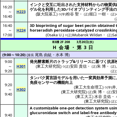
インク
と
交互
に
吐出
された
支持材料
からの
物質供
16:20
ゲル
化を
利用
した3D
バイオプリンティング
手法
～
H223
(
阪大院基工
) ○
粉谷 聖
・
堀口 一樹
・
(学)
(正)
(正)
16:40
(
16:40
3D bioprinting of sugar beet pectin obtained
～
H224
horseradish peroxidase-catalyzed crosslinkin
17:00
(
Osaka U.
) ○
Mubarok Wildan
・
Sa
(正)
(正)
B3棟 2F 208
3月20日(水)
H 会場
・
第 3 日
(9:00～10:20)
(
尾島 由紘
・
水本 博
)
座長
9:00
発光酵素断片
の
トラップ
&
リリース
に基づく
抗原
～
H301
(
東工大研究院
) ○
安田 貴信
・
朱 博
・
(正)
(正)
(正)
9:20
(正)
タンパク質
言語
モデル
を用いた
一変異効果予測
に
免疫
センサー
の
機能向上
9:20
(
東工大生命理工
) ○
井
(学)
～
H302
(
東工大研究院
)
朱 博
・
安
(正)
(正)
9:40
(
東工大工
)
水谷 圭佑
・
(
東工大研究院
)
(正)
A customizable one-pot detection system usin
glucuronidase switch and label-free antibody
9:40