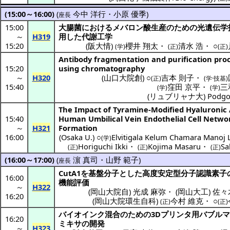
(15:00～16:00)
(
今中 洋行
・
小原 優季
)
座長
15:00
大腸菌
における
メバロン
酸生産
のための
光遺伝学
～
H319
用
した
代謝工学
15:20
(
阪大情
)
櫻井 翔太
・
清水 浩
・
○
(学)
(正)
(正)
Antibody fragmentation and purification pro
15:20
using chromatography
～
H320
(
山口大院創
) ○
吉本 則子
・
(正)
(学·技基)
15:40
窪田 京平
・
三
(学)
(学)
(
リュブリャナ大
)
Podgo
The Impact of Tyramine-Modified Hyaluronic 
15:40
Human Umbilical Vein Endothelial Cell Netwo
～
H321
Formation
16:00
(
Osaka U.
) ○
Elvitigala Kelum Chamara Manoj 
(学)
Horiguchi Ikki
・
Kojima Masaru
・
Sa
(正)
(正)
(正)
(16:00～17:00)
(
濵 真司
・
山野 範子
)
座長
CutA1を
基盤分子
とした
高度安定型分子認識素子
16:00
機能評価
～
H322
(
岡山大院自
)
光成 麻弥
・
(
岡山大工
)
佐々
16:20
(
岡山大院環生自科
)
今村 維克
・
○
(正)
(正)
バイオインク
混合
のための3D
プリンタ
用
バブル
16:20
ミキサ
の
開発
～
H323