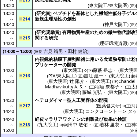
13:20
(
東大院工/東大院医
)
(正)
13:20
[
研究賞
]
ペプチド
を
基体
とした
機能性低分子
ゲル
～
H214
新規生理活性
の
創出
13:40
(
神戸大院工
)
(正)
13:40
[
研究奨励賞
]
有用物質生産
のための
微生物代謝改
～
H215
関する
研究
14:00
(
理研環境資源
)
(正)
(14:00～15:00)
(
吉見 靖男
・
田村 健治
)
座長
内視鏡的粘膜下層剥離術
に用いる
食道狭窄防止粉
プリケーター
の
開発
14:00
(
東大院工
) ○
藤藪 岳志
・
(
東大院
(正)
～
H216
(
PIA/東大院工
)
吉江 建一
・
(
東大院工
)
藤
(正)
14:20
(
東大院医
)
辻 陽介
・
(
東大院工
)
Chandel A
(正)
Madhavikutty A. S.
・
稲垣 奈都子
・
太
(正)
(正)
(
東大院医
)
藤城 光弘
・
(
東大院工
)
(正)
14:20
ヘテロダイマー
型
人工受容体
の
開発
～
H217
(
医薬健栄研
) ○
河
(正)
14:40
(
東大院工
)
コンクローントーン タ
14:40
経皮
マラリアワクチン
の
創製及
び
効果
の
検証
～
H218
(
九大院工
) ○
田中 敬佑
・
若林 里衣
・
神
(学)
(正)
(正)
15:00
(正)