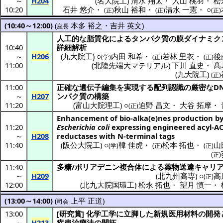
～
H204
(
名大院工
)
清水 翔太
・
入山 桃羽
・
松
10:20
石井 悠介
・
秋山 裕和
・
清水 一憲
・
○
(正)
(正)
(正)
(10:40～12:00)
(
本多 裕之
・
吉井 英文
)
座長
人工的
な
脂質化
による
タンパク質
の膜
ダイナミク
10:40
詳細解析
～
H206
(
九大院工
) ○
内田 和希
・
若林 里衣
・
後
(学)
(正)
(正)
11:00
(
北陸先端大マテリアル
)
下川 直史
・
髙
(
九大院工
)
(正)
11:00
正確
な
遺伝子編集
を
実現
する
配列認識
の
厳密
なD
～
H207
ンパク質
の
構築
11:20
(
富山大院理工
) ○
迫野 昌文
・
大谷 拓摩
・
(正)
Enhancement of bio-alka(e)nes production b
11:20
Escherichia coli
expressing engineered acyl-A
～
H208
reductases with N-terminal tags
11:40
(
阪公大院工
) ○
韓 佳虎
・
松本 拓也
・
山
(学)
(正)
(正)
(正)
11:40
多糖
/
ポリアデニン
複合体
による
薬物送達
キャリ
～
H209
(
北九州高専
) ○
高
(正)
12:00
(
北九大院国環工
)
松永 拓也
・
望月 慎一
・
(13:00～14:00)
(
上平 正道
)
司会
13:00
[
研究賞
]
化学工学
に
立脚
した
新規医用材料
の
開発
～
H213
疾患治療法
の
開拓