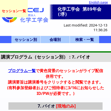
English page
化学工学会 第89年会
セッション一覧
(堺)
Last modified: 2024-12-13
11:36:26
セッション別
会場別
検索・一覧
一般講演(ポスタ
セッション一覧
産業セッション
国際シンポジウ
一般講演(口頭)
化学産業技術F
ビジョン/特別
本部等企画
部会企画
式典
開会式
学会賞
0-a. 学会賞
0-d. 技術賞
0-f. アジア国際賞
1. 基礎物性
2. 粒子・流体
3. 熱工学
4. 分離
5. 反応工学
6. システム
7. バイオ
8. 超臨界
9. エネルギー
11. エレクトロ
12. 材料・界面
13. 環境
14. 広領域
IS-1: IChES
Poster A
Poster B
Poster C
Poster D
Poster E
SV-1
SP-1
SP-2
SP-3
SP-4
F-1
SS-1
SS-2
SS-3
SS-4
SS-5
K-1
K-2
K-3
0-f.アジア国際賞
HC-11
HC-12
HQ-21
X-51
X-52
X-53
Z: Uホール白鷺
A-D: B3棟 1階
E-K: B3棟 2階
P,Q: 学術交流
会場一覧
S,T: B1棟
招待講演等一覧
司会・座長一覧
Z Uホール
S 1F 第1講義室
T 2F 東大講義室
A 117
B 118
C 119
D 116
E 205
F 206
G 207
H 208
I 202
J 203
K 204
PA 第1日PM
PB 第2日AM
PC 第2日PM
PD 第3日AM
PE 第3日PM
Q 若手
詳細検索画面
受賞講演一覧
受理番号一覧
発表者索引
ー)
ム
講演プログラム（セッション別） : 7. バイオ
プログラム一覧
で黄色背景のセッションがライブ配信
併用です。
講演要旨は講演番号をクリックすると閲覧できます。
(有料参加登録者およびご招待者に3/16にお知らせした
ID/PWが必要です。)
7.
バイオ