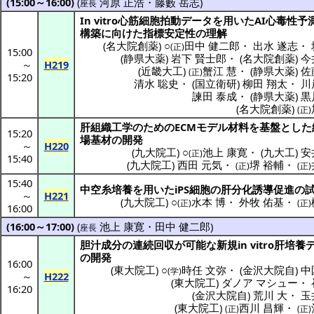
(15:00～16:00)
(
河原 正浩
・
藤藪 岳志
)
座長
In vitro
心筋細胞拍動
データ
を用いたAI
心毒性予
構築
に向けた
指標安定性
の
理解
(
名大院創薬
) ○
田中 健二郎
・
出水 遂志
・
(正)
15:00
(
静県大薬
)
岩下 賢士郎
・
(
名大院創薬
)
今
～
H219
(
近畿大工
)
蟹江 慧
・
(
静県大薬
)
佐
(正)
15:20
清水 聡史
・
(
国立衛研
)
柳田 翔太
・
川
諫田 泰成
・
(
静県大薬
)
黒
(
名大院創薬
)
(正)
肝組織工学
のためのECM
モデル
材料
を
基盤
とした
15:20
場基材
の
開発
～
H220
(
九大院工
) ○
池上 康寛
・
(
九大工
)
安
(正)
15:40
(
九大院工
)
西田 元気
・
堺 裕輔
・
(正)
(正)
15:40
中空糸培養
を用いたiPS
細胞
の
肝分化誘導促進
の
～
H221
(
九大院工
) ○
水本 博
・
外牧 佑基
・
(正)
(正)
16:00
(16:00～17:00)
(
池上 康寛
・
田中 健二郎
)
座長
胆汁成分
の
連続回収
が
可能
な
新規
in vitro
肝培養
の
開発
16:00
(
東大院工
) ○
時任 文弥
・
(
金沢大院自
)
中
(学)
～
H222
(
東大院工
)
ダノア マシュー
・
16:20
(
金沢大院自
)
荒川 大
・
玉
(
東大院工
)
西川 昌輝
・
(正)
(正)