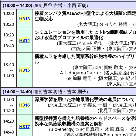
(13:00～14:00)
(
戸谷 吉博
・
小西 正朗
)
座長
13:00
接着
タンパク質
AtaAの
小型化
による
大腸菌
の
固
～
H313
生物反応
13:20
(
名大院工
) ○
吉本 将悟
・
(正)
(
シミュレーション
を
活用
した
ヒト
iPS
細胞凍結
プ
13:20
おける
温度
プロファイル
の
最適化
～
H314
(
東大院工
) ○
林 勇佑
・
(
阪大院工
)
宇
(正)
13:40
紀ノ岡 正博
・
(
東大院工
)
(正)
(正)
播種
ムラ
を
考慮
した
間葉系幹細胞培養
の
ハイブリ
ル
13:40
(
東大院工
) ○
廣納 敬太
・
(学)
(正)
～
H315
A. Udugama Isuru
・
(
名大院創薬
)
竹
14:00
加藤 竜司
・
(
阪大院工
)
紀ノ
(正)
(正)
(
東大院工
)
(正)
(14:00～14:40)
(
吉本 将悟
・
吉本 則子
)
座長
14:00
深層学習
を用いた
培地最適化手法
の
進展
について
～
H316
(
北見工大院工
) ○
渡辺 一樹
・
(
北見工大
)
(学)
14:20
(
北見工大院工
)
(正)
新型撹拌翼
を備えた
培養槽
の
ヘッドスペース
を
活
14:20
効率
な
気液吸収機構
の
提案
と
解析
～
H317
(
Bio-energy
) ○
濵 真司
・
木原 真希
・
松
(正)
14:40
(
関西化学機械製作/Bio-energy
)
(正)