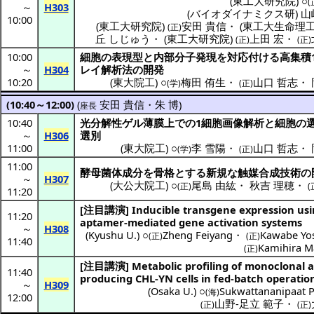
(
東工大研究院
) ○
(
～
H303
(
バイオダイナミクス研
)
山
10:00
(
東工大研究院
)
安田 貴信
・
(
東工大生命理
(正)
丘 しじゅう
・
(
東工大研究院
)
上田 宏
・
(正)
(正)
10:00
細胞
の
表現型
と
内部分子発現
を
対応付
ける
高集積
～
H304
レイ
解析法
の
開発
10:20
(
東大院工
) ○
梅田 侑生
・
山口 哲志
・
(学)
(正)
(10:40～12:00)
(
安田 貴信
・
朱 博
)
座長
10:40
光分解性
ゲル
薄膜上
での1
細胞画像解析
と
細胞
の
～
H306
選別
11:00
(
東大院工
) ○
李 雪陽
・
山口 哲志
・
(学)
(正)
11:00
酵母菌体成分
を
骨格
とする
新規
な
触媒合成技術
の
～
H307
(
大公大院工
) ○
尾島 由紘
・
秋吉 理穂
・
(正)
(
11:20
[
注目講演
]
Inducible transgene expression us
11:20
aptamer-mediated gene activation systems
～
H308
(
Kyushu U.
) ○
Zheng Feiyang
・
Kawabe Yos
(正)
(正)
11:40
Kamihira M
(正)
[
注目講演
]
Metabolic profiling of monoclonal 
11:40
producing CHL-YN cells in fed-batch operatio
～
H309
(
Osaka U.
) ○
Sukwattananipaat P
(海)
12:00
山野-足立 範子
・
(正)
(正)