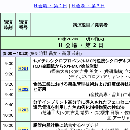
H 会場 ・ 第 2 日
|
H 会場 ・ 第 3 日
講演
講演
講演題目／発表者
時刻
番号
B3棟 2F 208
3月19日(火)
H 会場
・
第 2 日
(9:00～10:20)
(
迫野 昌文
・
高原 茉莉
)
座長
1-
メチルシクロプロペン
(1-MCP)
包接
シクロデキ
9:00
(CD)
被膜紙
からの1-MCP
徐放挙動
～
H201
(
摂南大農
) ○
吉井 英文
・
(
農研機構
)
立
(正)
9:20
(
ディポネゴロ大
)
アリヤント 
9:20
食品工業
における
衛生管理技術
および
鮮度保持技
～
H202
と
応用
9:40
(
産技高専・品川
)
(正)
分子
インプリント
高分子
に
導入
された
フェロセニ
9:40
還元電流
を
利用
した
魚肉劣化指標物質
の
検出法
～
H203
(
芝浦工大
) ○
吉見 靖男
・
櫻井 日陽
・
佐
(正)
(学)
10:00
アーリャ
(正)
10:00
腸管内胆汁酸
に
結合
する
ペプチド