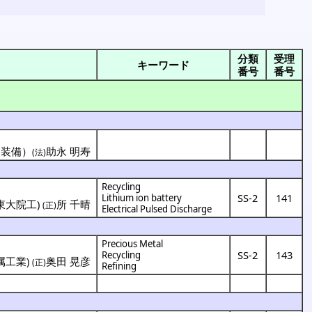
分類
受理
キーワード
番号
番号
神装備）
助永 明寿
(法)
Recycling
SS-2
141
Lithium ion battery
東大院工
)
所 千晴
(正)
Electrical Pulsed Discharge
Precious Metal
SS-2
143
Recycling
属工業
)
奥田 晃彦
(正)
Refining