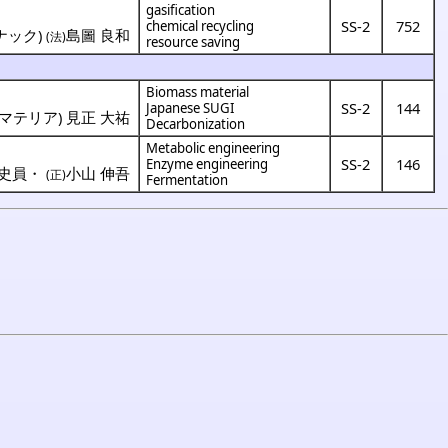
gasification
－
SS-2
752
chemical recycling
ナック
)
島圖 良和
(法)
resource saving
Biomass material
SS-2
144
Japanese SUGI
マテリア
)
見正 大祐
Decarbonization
Metabolic engineering
SS-2
146
Enzyme engineering
 史員
・
小山 伸吾
(正)
Fermentation