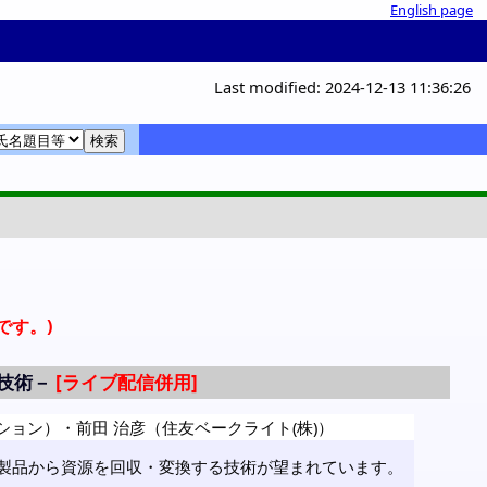
English page
Last modified: 2024-12-13 11:36:26
覧
覧
室
。
です。)
技術－
ーション）
・
前田 治彦（住友ベークライト(株)）
製品から資源を回収・変換する技術が望まれています。