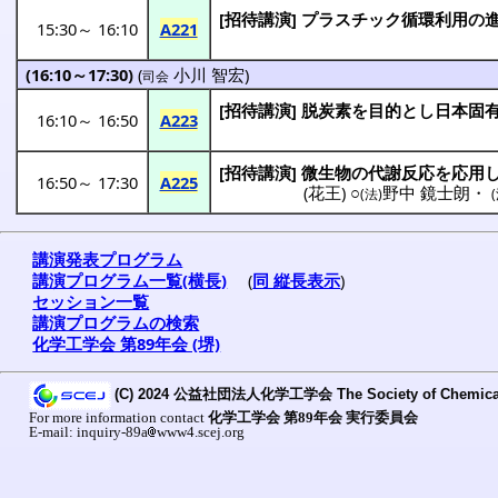
[
招待講演
]
プラスチック
循環利用
の
15:30
～
16:10
A221
(16:10～17:30)
(
小川 智宏
)
司会
[
招待講演
]
脱炭素
を
目的
とし
日本固
16:10
～
16:50
A223
[
招待講演
]
微生物
の
代謝反応
を
応用
16:50
～
17:30
A225
(
花王
) ○
野中 鏡士朗
・
(法)
講演発表プログラム
講演プログラム一覧(横長)
(
同 縦長表示
)
セッション一覧
講演プログラムの検索
化学工学会 第89年会 (堺)
(C) 2024 公益社団法人化学工学会 The Society of Chemical Eng
For more information contact
化学工学会 第89年会 実行委員会
E-mail: inquiry-89a
www4.scej.org