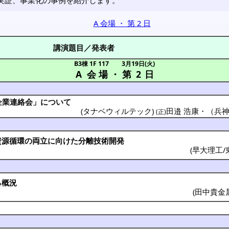
A 会場 ・ 第 2 日
講演題目／発表者
B3棟 1F 117
3月19日(火)
A 会場
・
第 2 日
企業連絡会」について
(タナベウィルテック)
田邉 浩康
・
（兵
(正)
資源循環
の
両立
に向けた
分離技術開発
(
早大理工/
る
概況
(
田中貴金