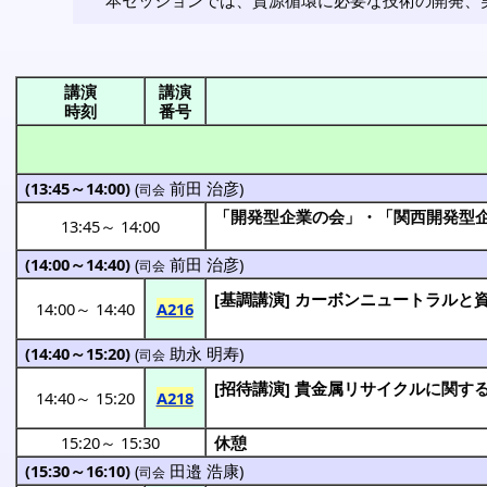
講演
講演
時刻
番号
(13:45～14:00)
(
前田 治彦
)
司会
「開発型企業の会」・「関西開発型
13:45
～
14:00
(14:00～14:40)
(
前田 治彦
)
司会
[
基調講演
]
カーボンニュートラル
と
14:00
～
14:40
A216
(14:40～15:20)
(
助永 明寿
)
司会
[
招待講演
]
貴金属
リサイクル
に関す
14:40
～
15:20
A218
15:20
～
15:30
休憩
(15:30～16:10)
(
田邉 浩康
)
司会