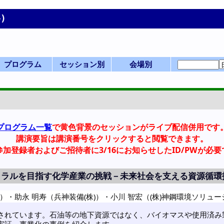
)
プログラム
セッション別
会場別
プログラムMen
一覧表(横配置)
一覧表(縦配置)
第 1 日
第 2 日
第 3 日
前日
一般講演(ポスタ
セッション一覧
産業セッション
国際シンポジウ
一般講演(口頭)
化学産業技術F
ビジョン/特別
本部等企画
部会企画
式典
開会式
学会賞
0-a. 学会賞
0-d. 技術賞
0-f. アジア国際賞
1. 基礎物性
2. 粒子・流体
3. 熱工学
4. 分離
5. 反応工学
6. システム
7. バイオ
8. 超臨界
9. エネルギー
11. エレクトロ
12. 材料・界面
13. 環境
14. 広領域
IS-1: IChES
Poster A
Poster B
Poster C
Poster D
Poster E
SV-1
SP-1
SP-2
SP-3
SP-4
F-1
SS-1
SS-2
SS-3
SS-4
SS-5
K-1
K-2
K-3
0-f.アジア国際賞
HC-11
HC-12
HQ-21
X-51
X-52
X-53
Z: Uホール白鷺
A-D: B3棟 1階
E-K: B3棟 2階
P,Q: 学術交流
会場一覧
S,T: B1棟
招待講演等一
司会・座長一
Z Uホール
S 1F 第1講義室
T 2F 東大講義
A 117
B 118
C 119
D 116
E 205
F 206
G 207
H 208
I 202
J 203
K 204
PA 第1日PM
PB 第2日AM
PC 第2日PM
PD 第3日AM
PE 第3日PM
Q 若手
詳細検索画面
受賞講演一覧
受理番号一覧
発表者索引
u
ー)
ム
プログラム一覧
で黄色背景のセッションがライブ配信併用です
講演要旨は講演番号をクリックすると閲覧できます。
参加登録者およびご招待者に3/16にお知らせしたID/PWが必要
ラルを目指す化学産業の挑戦－未来社会を支える資源循環
)）
・
助永 明寿（兵神装備(株)）
・
小川 智宏（(株)神鋼環境ソリュ
されています。石油等の地下資源ではなく、バイオマスや使用済み
実証、事業化の事例を紹介します。