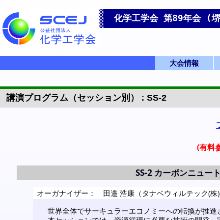
化学工学会 第89年会 (堺
大会情報
IChESプログラム
GOING VIRTUA
英語プログラム
会場アクセス
フロアマップ
大会トップ
英語トップ
発表要領
L
講演プログラム（セッション別） : SS-2
(有料
SS-2
カーボンニュート
オーガナイザー：
田邉 浩康（タナベウィルテック(株
世界全体でサーキュラーエコノミーへの転換が推進
本セッションでは、資源循環に必要な技術の開発、