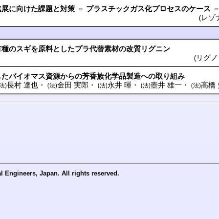
進展
に向けた
課題
と
対策
－
プラスチック
ガス化
プロセス
の
ケース
(
レゾ
有種
の
スギ
を
原料
とした
プラ
代替素材
の
改質
リグニン
(
リグノ
した
バイオマス
資源
からの
芳香族化学品製造
への取り組み
長村 達也
・
金田 実郎
・
永井 暉
・
壺井 雄一
・
高橋
(法)
(法)
(法)
(法)
(法)
ineers, Japan. All rights reserved.